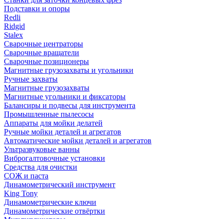
Подставки и опоры
Redli
Ridgid
Stalex
Сварочные центраторы
Сварочные вращатели
Сварочные позиционеры
Магнитные грузозахваты и угольники
Ручные захваты
Магнитные грузозахваты
Магнитные угольники и фиксаторы
Балансиры и подвесы для инструмента
Промышленные пылесосы
Аппараты для мойки делатей
Ручные мойки деталей и агрегатов
Автоматические мойки деталей и агрегатов
Ультразвуковые ванны
Виброгалтовочные установки
Средства для очистки
СОЖ и паста
Динамометрический инструмент
King Tony
Динамометрические ключи
Динамометрические отвёртки