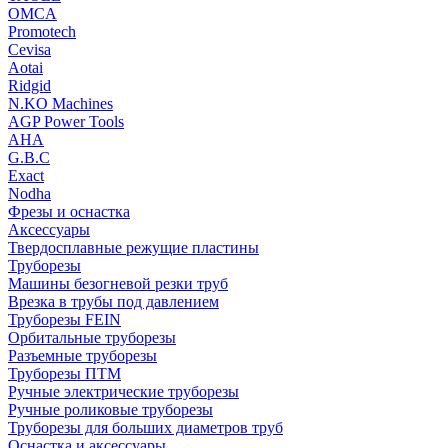
OMCA
Promotech
Cevisa
Aotai
Ridgid
N.KO Machines
AGP Power Tools
AHA
G.B.C
Exact
Nodha
Фрезы и оснастка
Аксессуары
Твердосплавные режущие пластины
Труборезы
Машины безогневой резки труб
Врезка в трубы под давлением
Труборезы FEIN
Орбитальные труборезы
Разъемные труборезы
Труборезы ПТМ
Ручные электрические труборезы
Ручные роликовые труборезы
Труборезы для больших диаметров труб
Оснастка и аксессуары