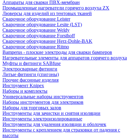
Аппараты для сварки ПВХ-мембран
Промышленные нагреватели горячего воздуха ZX
Люверсы для изделий из тентовых тканей
Сварочное оборудование Leister
Сварочное оборудование Lesite (LST)
Сварочное оборудование Weldy
Сварочное оборудование Forsthoff
Сварочное оборудование Herz-Dohle-BAK
Сварочное оборудование Ritmo
Bamperus - плоские электроды для сварки бамперов
Нагревательные элементы для аппаратов горячего воздуха
Муфты и фитинги SABfuse
Электросварные фитинги
Литые фитинги (спигоны)
Прочие фасонные изделия
Инструмент Knipex
Наборы и комплекты
Универсальные наборы инструментов
Наборы инструментов для электриков
Наборы для торговых залов
Инструменты для зачистки и снятия изоляции
Инструменты электроизолированные
Инструменты для удаления изоляции и оболочек
Инструменты с креплением для страховки от падения с
высоты