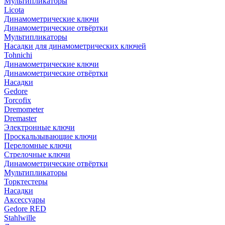
Мультипликаторы
Licota
Динамометрические ключи
Динамометрические отвёртки
Мультипликаторы
Насадки для динамометрических ключей
Tohnichi
Динамометрические ключи
Динамометрические отвёртки
Насадки
Gedore
Torcofix
Dremometer
Dremaster
Электронные ключи
Проскальзывающие ключи
Переломные ключи
Стрелочные ключи
Динамометрические отвёртки
Мультипликаторы
Торктестеры
Насадки
Аксессуары
Gedore RED
Stahlwille