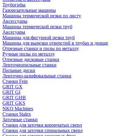
Трубогибы
Газорезательные машины
Машины термической резки по листу
Аксессуары
Машины термической резки труб
Аксесуары
Машины для фигурной резки труб
Машины для вырезки отверстий в трубах и днище
Отрезные станки и пилы по металлу
Ручные пилы по металлу
Отрезные дисковые станки
Ленточнопильные станки
Пильные диски
Ленточно-шлифовальные станки
Станки Fein
GRIT GX
GRIT GI
GRIT GHB
GRIT GKS
NKO Machines
Станки Stalex
Заточные станки
Станки для заточки корончатых сверл
Станки для заточки спиральных сверл
Станки для заточки концевых фрез