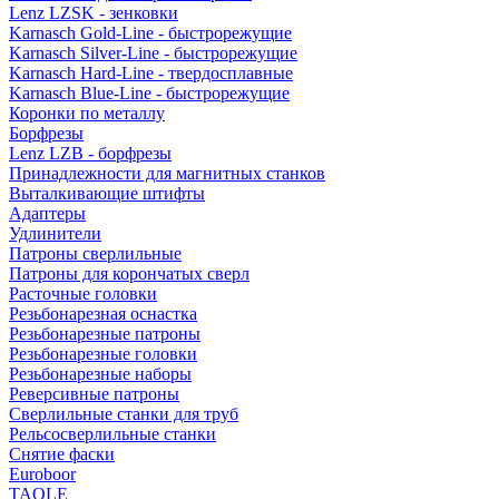
Lenz LZSK - зенковки
Karnasch Gold-Line - быстрорежущие
Karnasch Silver-Line - быстрорежущие
Karnasch Hard-Line - твердосплавные
Karnasch Blue-Line - быстрорежущие
Коронки по металлу
Борфрезы
Lenz LZB - борфрезы
Принадлежности для магнитных станков
Выталкивающие штифты
Адаптеры
Удлинители
Патроны сверлильные
Патроны для корончатых сверл
Расточные головки
Резьбонарезная оснастка
Резьбонарезные патроны
Резьбонарезные головки
Резьбонарезные наборы
Реверсивные патроны
Сверлильные станки для труб
Рельсосверлильные станки
Снятие фаски
Euroboor
TAOLE