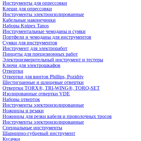
Инструменты для опрессовки
Клещи для опрессовки
Инструменты электроизолированные
Кабельные наконечники
Наборы Knipex Tanos
Инструментальные чемоданы и сумки
Портфели и чемоданы для инструментов
Сумки для инструментов
Инструмент для электроработ
Пинцеты для прецизионных работ
Электроизмерительный инструмент и тестеры
Ключи для электрошкафов
Отвертки
Отвертки для винтов Phillips, Pozidriv
Шестигранные и шлицевые отвертки
Отвертки TORX®, TRI-WING®, TORQ-SET
Изолированные отвертки VDE
Наборы отверток
Инструменты электроизолированные
Ножницы и резаки
Ножницы для резки кабеля и проволочных тросов
Инструменты электроизолированные
Специальные инструменты
Шарнирно-губцевый инструмент
Кусачки