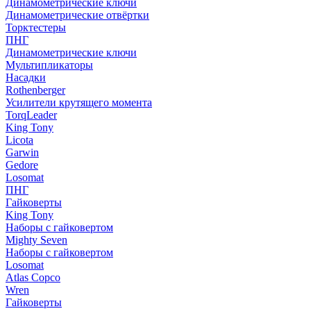
Динамометрические ключи
Динамометрические отвёртки
Торктестеры
ПНГ
Динамометрические ключи
Мультипликаторы
Насадки
Rothenberger
Усилители крутящего момента
TorqLeader
King Tony
Licota
Garwin
Gedore
Losomat
ПНГ
Гайковерты
King Tony
Наборы с гайковертом
Mighty Seven
Наборы с гайковертом
Losomat
Atlas Copco
Wren
Гайковерты