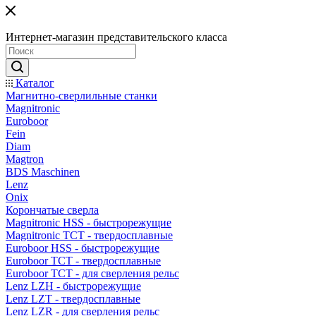
Интернет-магазин представительского класса
Каталог
Магнитно-сверлильные станки
Magnitronic
Euroboor
Fein
Diam
Magtron
BDS Maschinen
Lenz
Onix
Корончатые сверла
Magnitronic HSS - быстрорежущие
Magnitronic TCT - твердосплавные
Euroboor HSS - быстрорежущие
Euroboor TCT - твердосплавные
Euroboor TCT - для сверления рельс
Lenz LZH - быстрорежущие
Lenz LZT - твердосплавные
Lenz LZR - для сверления рельс