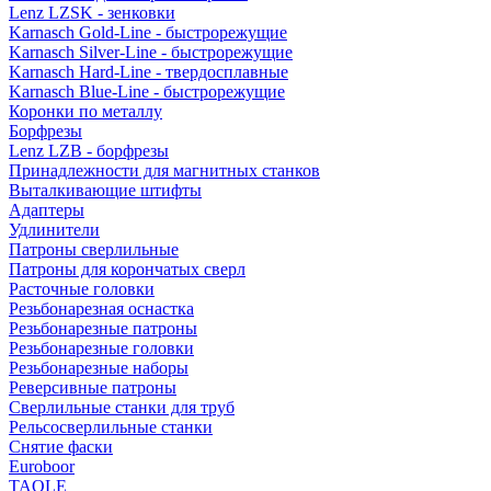
Lenz LZSK - зенковки
Karnasch Gold-Line - быстрорежущие
Karnasch Silver-Line - быстрорежущие
Karnasch Hard-Line - твердосплавные
Karnasch Blue-Line - быстрорежущие
Коронки по металлу
Борфрезы
Lenz LZB - борфрезы
Принадлежности для магнитных станков
Выталкивающие штифты
Адаптеры
Удлинители
Патроны сверлильные
Патроны для корончатых сверл
Расточные головки
Резьбонарезная оснастка
Резьбонарезные патроны
Резьбонарезные головки
Резьбонарезные наборы
Реверсивные патроны
Сверлильные станки для труб
Рельсосверлильные станки
Снятие фаски
Euroboor
TAOLE