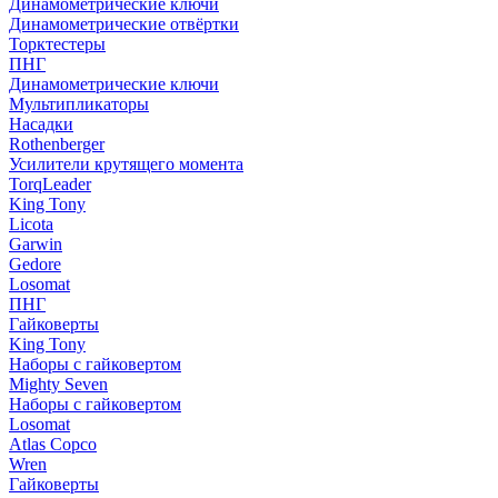
Динамометрические ключи
Динамометрические отвёртки
Торктестеры
ПНГ
Динамометрические ключи
Мультипликаторы
Насадки
Rothenberger
Усилители крутящего момента
TorqLeader
King Tony
Licota
Garwin
Gedore
Losomat
ПНГ
Гайковерты
King Tony
Наборы с гайковертом
Mighty Seven
Наборы с гайковертом
Losomat
Atlas Copco
Wren
Гайковерты