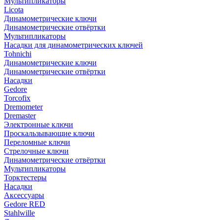
Мультипликаторы
Licota
Динамометрические ключи
Динамометрические отвёртки
Мультипликаторы
Насадки для динамометрических ключей
Tohnichi
Динамометрические ключи
Динамометрические отвёртки
Насадки
Gedore
Torcofix
Dremometer
Dremaster
Электронные ключи
Проскальзывающие ключи
Переломные ключи
Стрелочные ключи
Динамометрические отвёртки
Мультипликаторы
Торктестеры
Насадки
Аксессуары
Gedore RED
Stahlwille