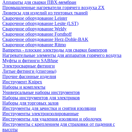
Аппараты для сварки ПВХ-мембран
Промышленные нагреватели горячего воздуха ZX
Люверсы для изделий из тентовых тканей
Сварочное оборудование Leister
Сварочное оборудование Lesite (LST)
Сварочное оборудование Weldy
Сварочное оборудование Forsthoff
Сварочное оборудование Herz-Dohle-BAK
Сварочное оборудование Ritmo
Bamperus - плоские электроды для сварки бамперов
Нагревательные элементы для аппаратов горячего воздуха
Муфты и фитинги SABfuse
Электросварные фитинги
Литые фитинги (спигоны)
Прочие фасонные изделия
Инструмент Knipex
Наборы и комплекты
Универсальные наборы инструментов
Наборы инструментов для электриков
Наборы для торговых залов
Инструменты для зачистки и снятия изоляции
Инструменты электроизолированные
Инструменты для удаления изоляции и оболочек
Инструменты с креплением для страховки от падения с
высоты