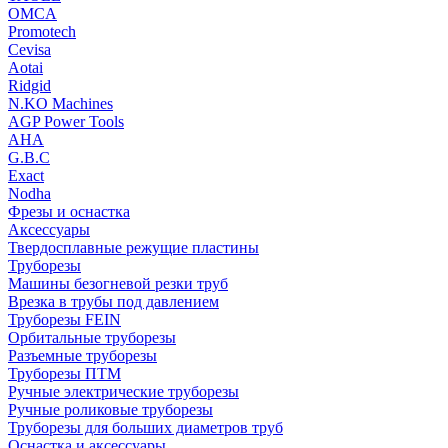
OMCA
Promotech
Cevisa
Aotai
Ridgid
N.KO Machines
AGP Power Tools
AHA
G.B.C
Exact
Nodha
Фрезы и оснастка
Аксессуары
Твердосплавные режущие пластины
Труборезы
Машины безогневой резки труб
Врезка в трубы под давлением
Труборезы FEIN
Орбитальные труборезы
Разъемные труборезы
Труборезы ПТМ
Ручные электрические труборезы
Ручные роликовые труборезы
Труборезы для больших диаметров труб
Оснастка и аксессуары