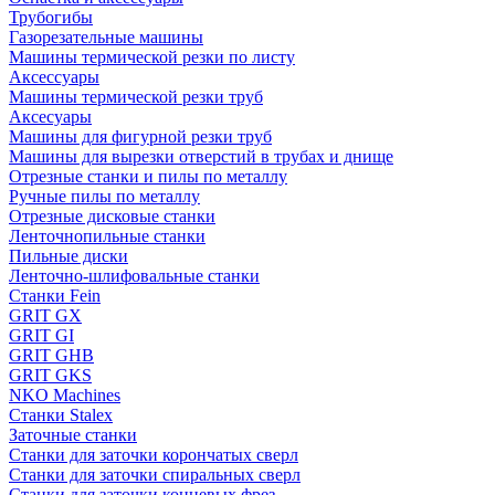
Трубогибы
Газорезательные машины
Машины термической резки по листу
Аксессуары
Машины термической резки труб
Аксесуары
Машины для фигурной резки труб
Машины для вырезки отверстий в трубах и днище
Отрезные станки и пилы по металлу
Ручные пилы по металлу
Отрезные дисковые станки
Ленточнопильные станки
Пильные диски
Ленточно-шлифовальные станки
Станки Fein
GRIT GX
GRIT GI
GRIT GHB
GRIT GKS
NKO Machines
Станки Stalex
Заточные станки
Станки для заточки корончатых сверл
Станки для заточки спиральных сверл
Станки для заточки концевых фрез