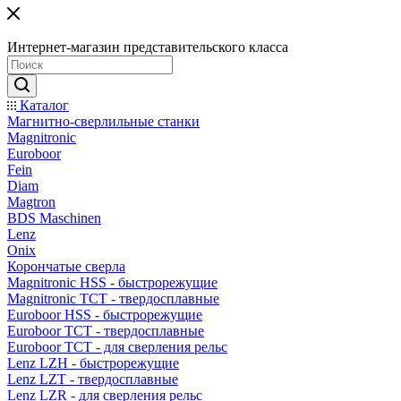
Интернет-магазин представительского класса
Каталог
Магнитно-сверлильные станки
Magnitronic
Euroboor
Fein
Diam
Magtron
BDS Maschinen
Lenz
Onix
Корончатые сверла
Magnitronic HSS - быстрорежущие
Magnitronic TCT - твердосплавные
Euroboor HSS - быстрорежущие
Euroboor TCT - твердосплавные
Euroboor TCT - для сверления рельс
Lenz LZH - быстрорежущие
Lenz LZT - твердосплавные
Lenz LZR - для сверления рельс