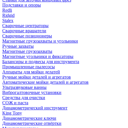
Подставки и опоры
Redli
Ridgid
Stalex
Сварочные центраторы
Сварочные вращатели
Сварочные позиционеры
Магнитные грузозахваты и угольники
Ручные захваты
Магнитные грузозахваты
Магнитные угольники и фиксаторы
Балансиры и подвесы для инструмента
Промышленные пылесосы
Аппараты для мойки делатей
Ручные мойки деталей и агрегатов
Автоматические мойки деталей и агрегатов
Ультразвуковые ванны
Виброгалтовочные установки
Средства для очистки
СОЖ и паста
Динамометрический инструмент
King Tony
Динамометрические ключи
Динамометрические отвёртки