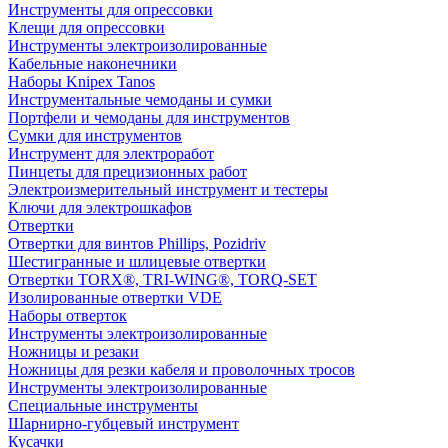
Инструменты для опрессовки
Клещи для опрессовки
Инструменты электроизолированные
Кабельные наконечники
Наборы Knipex Tanos
Инструментальные чемоданы и сумки
Портфели и чемоданы для инструментов
Сумки для инструментов
Инструмент для электроработ
Пинцеты для прецизионных работ
Электроизмерительный инструмент и тестеры
Ключи для электрошкафов
Отвертки
Отвертки для винтов Phillips, Pozidriv
Шестигранные и шлицевые отвертки
Отвертки TORX®, TRI-WING®, TORQ-SET
Изолированные отвертки VDE
Наборы отверток
Инструменты электроизолированные
Ножницы и резаки
Ножницы для резки кабеля и проволочных тросов
Инструменты электроизолированные
Специальные инструменты
Шарнирно-губцевый инструмент
Кусачки