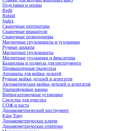
Подставки и опоры
Redli
Ridgid
Stalex
Сварочные центраторы
Сварочные вращатели
Сварочные позиционеры
Магнитные грузозахваты и угольники
Ручные захваты
Магнитные грузозахваты
Магнитные угольники и фиксаторы
Балансиры и подвесы для инструмента
Промышленные пылесосы
Аппараты для мойки делатей
Ручные мойки деталей и агрегатов
Автоматические мойки деталей и агрегатов
Ультразвуковые ванны
Виброгалтовочные установки
Средства для очистки
СОЖ и паста
Динамометрический инструмент
King Tony
Динамометрические ключи
Динамометрические отвёртки