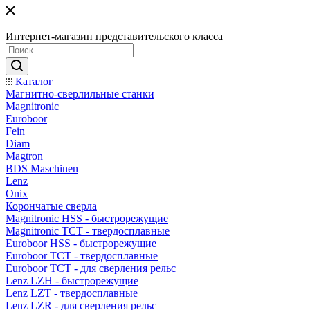
Интернет-магазин представительского класса
Каталог
Магнитно-сверлильные станки
Magnitronic
Euroboor
Fein
Diam
Magtron
BDS Maschinen
Lenz
Onix
Корончатые сверла
Magnitronic HSS - быстрорежущие
Magnitronic TCT - твердосплавные
Euroboor HSS - быстрорежущие
Euroboor TCT - твердосплавные
Euroboor TCT - для сверления рельс
Lenz LZH - быстрорежущие
Lenz LZT - твердосплавные
Lenz LZR - для сверления рельс