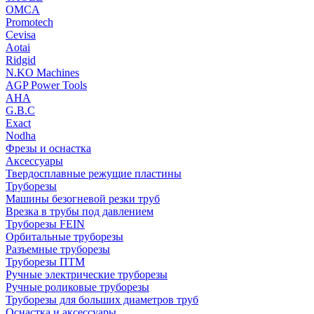
OMCA
Promotech
Cevisa
Aotai
Ridgid
N.KO Machines
AGP Power Tools
AHA
G.B.C
Exact
Nodha
Фрезы и оснастка
Аксессуары
Твердосплавные режущие пластины
Труборезы
Машины безогневой резки труб
Врезка в трубы под давлением
Труборезы FEIN
Орбитальные труборезы
Разъемные труборезы
Труборезы ПТМ
Ручные электрические труборезы
Ручные роликовые труборезы
Труборезы для больших диаметров труб
Оснастка и аксессуары