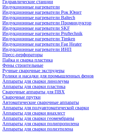
Гидравлические станции
Индукционные нагреватели
Индукционные нагреватели Рок Юнит
Индукционные нагреватели Baltech
Индукционные нагреватели Проминдуктор
Индукционные нагреватели SKF
Индукционные нагреватели Pruftechnik
Индукционные нагреватели Timken
Индукционные нагреватели Fag Heater
Индукционные нагреватели ИНП
Пресс-перфораторы
Пайка и сварка пластика
Фены строительные
Ручные сварочные экструдеры
Ролики и насадки для промышленных фенов
Аппараты для сварки линолеума
Аппараты для сварки пластика
Сварочные аппараты для ПВХ
Сварочные прутки
Автоматические сварочные аппараты
Аппараты для полуавтоматической сварки
Аппараты для сварки внахлест
Аппараты для сварки геомембраны
Аппараты для сварки полипропилена
Аппараты для сварки полиэтилена