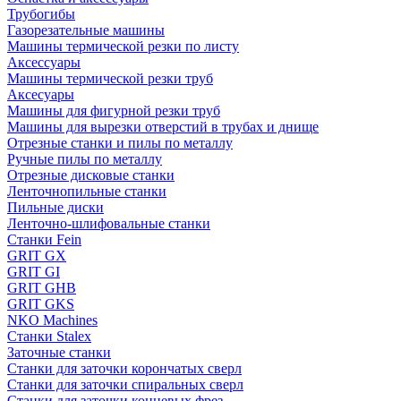
Трубогибы
Газорезательные машины
Машины термической резки по листу
Аксессуары
Машины термической резки труб
Аксесуары
Машины для фигурной резки труб
Машины для вырезки отверстий в трубах и днище
Отрезные станки и пилы по металлу
Ручные пилы по металлу
Отрезные дисковые станки
Ленточнопильные станки
Пильные диски
Ленточно-шлифовальные станки
Станки Fein
GRIT GX
GRIT GI
GRIT GHB
GRIT GKS
NKO Machines
Станки Stalex
Заточные станки
Станки для заточки корончатых сверл
Станки для заточки спиральных сверл
Станки для заточки концевых фрез