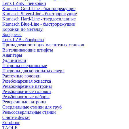
Lenz LZSK - зенковки
Karnasch Gold-Line - быстрорежущие
Karnasch Silver-Line - быстрорежущие
Karnasch Hard-Line - твердосплавные
Karnasch Blue-Line - быстрорежущие
Коронки по металлу
Борфрезы
Lenz LZB - борфрезы
Принадлежности для магнитных станков
Выталкивающие штифты
Адаптеры
Удлинители
Патроны сверлильные
Патроны для корончатых сверл
Расточные головки
Резьбонарезная оснастка
Резьбонарезные патроны
Резьбонарезные головки
Резьбонарезные наборы
Реверсивные патроны
Сверлильные станки для труб
Рельсосверлильные станки
Снятие фаски
Euroboor
TAOLE