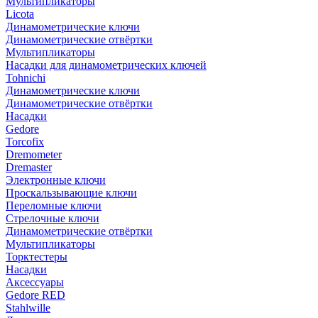
Мультипликаторы
Licota
Динамометрические ключи
Динамометрические отвёртки
Мультипликаторы
Насадки для динамометрических ключей
Tohnichi
Динамометрические ключи
Динамометрические отвёртки
Насадки
Gedore
Torcofix
Dremometer
Dremaster
Электронные ключи
Проскальзывающие ключи
Переломные ключи
Стрелочные ключи
Динамометрические отвёртки
Мультипликаторы
Торктестеры
Насадки
Аксессуары
Gedore RED
Stahlwille