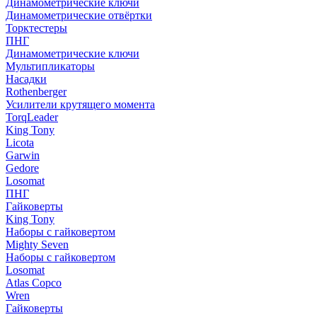
Динамометрические ключи
Динамометрические отвёртки
Торктестеры
ПНГ
Динамометрические ключи
Мультипликаторы
Насадки
Rothenberger
Усилители крутящего момента
TorqLeader
King Tony
Licota
Garwin
Gedore
Losomat
ПНГ
Гайковерты
King Tony
Наборы с гайковертом
Mighty Seven
Наборы с гайковертом
Losomat
Atlas Copco
Wren
Гайковерты