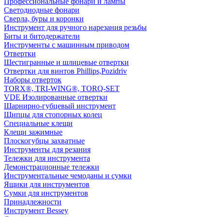
Профессиональные фонари и лампы
Светодиодные фонари
Сверла, буры и коронки
Инструмент для ручного нарезания резьбы
Биты и битодержатели
Инструменты с машинным приводом
Отвертки
Шестигранные и шлицевые отвертки
Отвертки для винтов Phillips,Pozidriv
Наборы отверток
TORX®, TRI-WING®, TORQ-SET
VDE Изолированные отвертки
Шарнирно-губцевый инструмент
Щипцы для стопорных колец
Специальные клещи
Клещи зажимные
Плоскогубцы захватные
Инструменты для резания
Тележки для инструмента
Демонстрационные тележки
Инструментальные чемоданы и сумки
Ящики для инструментов
Сумки для инструментов
Принадлежности
Инструмент Bessey