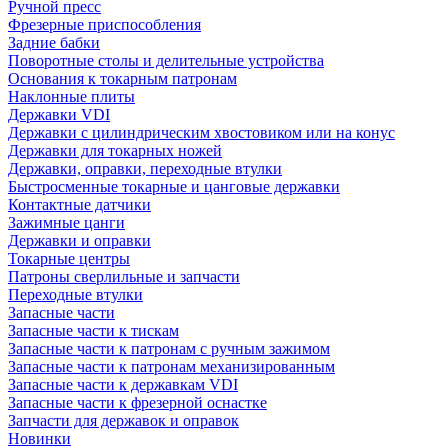
Ручной пресс
Фрезерные приспособления
Задние бабки
Поворотные столы и делительные устройства
Основания к токарным патронам
Наклонные плиты
Державки VDI
Державки с цилиндрическим хвостовиком или на конус
Державки для токарных ножей
Державки, оправки, переходные втулки
Быстросменные токарные и цанговые державки
Контактные датчики
Зажимные цанги
Державки и оправки
Токарные центры
Патроны сверлильные и запчасти
Переходные втулки
Запасные части
Запасные части к тискам
Запасные части к патронам с ручным зажимом
Запасные части к патронам механизированным
Запасные части к державкам VDI
Запасные части к фрезерной оснастке
Запчасти для державок и оправок
Новинки