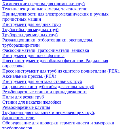
Химические средства для промывки труб
Телеинспекционные камеры, течеискатели
Принадлежности для электромеханических и ручных
прочистных машин
Инструмент для медных труб
Трубогибы для медных труб
Труборезы для медных труб
Развальцовщики, отбортовщики, экспандеры,
труборасширители
Фаскосниматели, гратосниматели, зенковка
Инструмент для пресс-фитинга
Пресс инструмент для обжима фитингов. Радиальная
опрессовка
Пресс инструмент для труб из сшитого полиэтилена (PEX).
Аксиальные прессы. (PEX)
Инструмент для монтажа стальных труб
Гидравлические трубогибы для стальных труб
Резьбонарезные станки и принадлежности
Пилы для резки труб
Станки для накатки желобков
Резьбонарезные клуппы
Труборезы для стальных и нержавеющих труб,
фаскосниматели
Оборудование для проверки герметичности и заморозки
трубопроводов