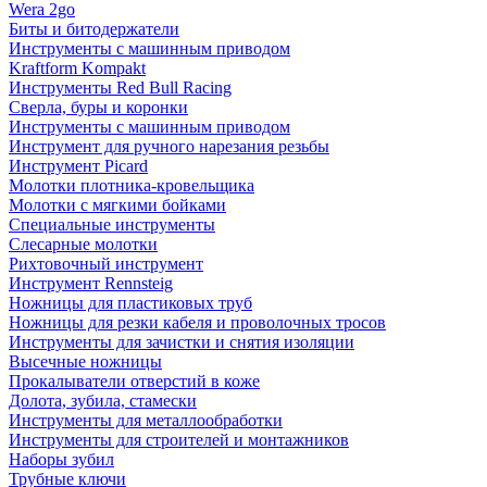
Wera 2go
Биты и битодержатели
Инструменты с машинным приводом
Kraftform Kompakt
Инструменты Red Bull Racing
Сверла, буры и коронки
Инструменты с машинным приводом
Инструмент для ручного нарезания резьбы
Инструмент Picard
Молотки плотника-кровельщика
Молотки с мягкими бойками
Специальные инструменты
Слесарные молотки
Рихтовочный инструмент
Инструмент Rennsteig
Ножницы для пластиковых труб
Ножницы для резки кабеля и проволочных тросов
Инструменты для зачистки и снятия изоляции
Высечные ножницы
Прокалыватели отверстий в коже
Долота, зубила, стамески
Инструменты для металлообработки
Инструменты для строителей и монтажников
Наборы зубил
Трубные ключи