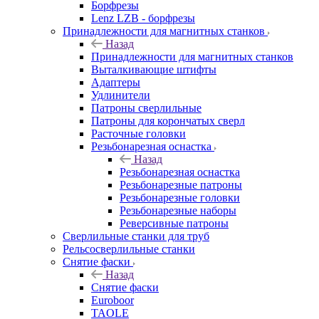
Борфрезы
Lenz LZB - борфрезы
Принадлежности для магнитных станков
Назад
Принадлежности для магнитных станков
Выталкивающие штифты
Адаптеры
Удлинители
Патроны сверлильные
Патроны для корончатых сверл
Расточные головки
Резьбонарезная оснастка
Назад
Резьбонарезная оснастка
Резьбонарезные патроны
Резьбонарезные головки
Резьбонарезные наборы
Реверсивные патроны
Сверлильные станки для труб
Рельсосверлильные станки
Снятие фаски
Назад
Снятие фаски
Euroboor
TAOLE