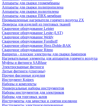
Аппараты для сварки геомембраны
Аппараты для сварки полипропилена
Аппараты для сварки полиэтилена
Аппараты для сварки ПВХ-мембран
Промышленные нагреватели горячего воздуха ZX
Люверсы для изделий из тентовых тканей
Сварочное оборудование Leister
Сварочное оборудование Lesite (LST)
Сварочное оборудование Weldy
Сварочное оборудование Forsthoff
Сварочное оборудование Herz-Dohle-BAK
Сварочное оборудование Ritmo
Bamperus - плоские электроды для сварки бамперов
Нагревательные элементы для аппаратов горячего воздуха
Муфты и фитинги SABfuse
Электросварные фитинги
Литые фитинги (спигоны)
Прочие фасонные изделия
Инструмент Knipex
Наборы и комплекты
Универсальные наборы инструментов
Наборы инструментов для электриков
Наборы для торговых залов
Инструменты для зачистки и снятия изоляции
Инструменты электроизолированные