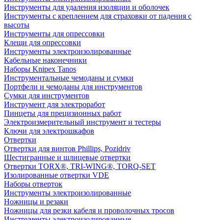
Инструменты для удаления изоляции и оболочек
Инструменты с креплением для страховки от падения с
высоты
Инструменты для опрессовки
Клещи для опрессовки
Инструменты электроизолированные
Кабельные наконечники
Наборы Knipex Tanos
Инструментальные чемоданы и сумки
Портфели и чемоданы для инструментов
Сумки для инструментов
Инструмент для электроработ
Пинцеты для прецизионных работ
Электроизмерительный инструмент и тестеры
Ключи для электрошкафов
Отвертки
Отвертки для винтов Phillips, Pozidriv
Шестигранные и шлицевые отвертки
Отвертки TORX®, TRI-WING®, TORQ-SET
Изолированные отвертки VDE
Наборы отверток
Инструменты электроизолированные
Ножницы и резаки
Ножницы для резки кабеля и проволочных тросов
Инструменты электроизолированные