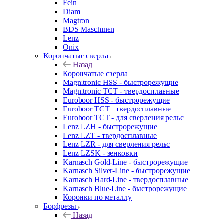
Fein
Diam
Magtron
BDS Maschinen
Lenz
Onix
Корончатые сверла
Назад
Корончатые сверла
Magnitronic HSS - быстрорежущие
Magnitronic TCT - твердосплавные
Euroboor HSS - быстрорежущие
Euroboor TCT - твердосплавные
Euroboor TCT - для сверления рельс
Lenz LZH - быстрорежущие
Lenz LZT - твердосплавные
Lenz LZR - для сверления рельс
Lenz LZSK - зенковки
Karnasch Gold-Line - быстрорежущие
Karnasch Silver-Line - быстрорежущие
Karnasch Hard-Line - твердосплавные
Karnasch Blue-Line - быстрорежущие
Коронки по металлу
Борфрезы
Назад