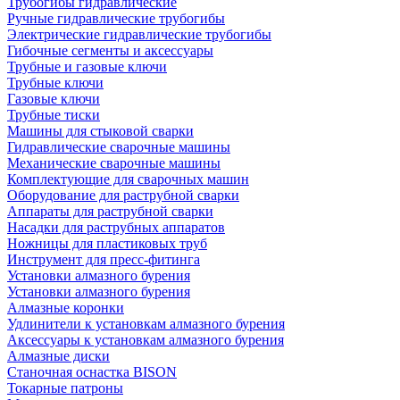
Трубогибы гидравлические
Ручные гидравлические трубогибы
Электрические гидравлические трубогибы
Гибочные сегменты и аксессуары
Трубные и газовые ключи
Трубные ключи
Газовые ключи
Трубные тиски
Машины для стыковой сварки
Гидравлические сварочные машины
Механические сварочные машины
Комплектующие для сварочных машин
Оборудование для раструбной сварки
Аппараты для раструбной сварки
Насадки для раструбных аппаратов
Ножницы для пластиковых труб
Инструмент для пресс-фитинга
Установки алмазного бурения
Установки алмазного бурения
Алмазные коронки
Удлинители к установкам алмазного бурения
Аксессуары к установкам алмазного бурения
Алмазные диски
Станочная оснастка BISON
Токарные патроны