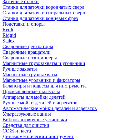
Заточные станки
Станки для заточки корончатых сверл
Станки для заточки спиральных сверл
Станки для заточки концевых фрез
Подставки и опоры
Redli
Ridgid
Stalex
Сварочные центраторы
Сварочные вращатели
Сварочные позиционеры
Магнитные грузозахваты и угольники
Ручные захваты
Магнитные грузозахваты
Магнитные угольники и фиксаторы
Балансиры и подвесы для инструмента
Промышленные пылесосы
Аппараты для мойки делатей
Ручные мойки деталей и агрегатов
Автоматические мойки деталей и агрегатов
Ультразвуковые ванны
Виброгалтовочные установки
Средства для очистки
СОЖ и паста
Динамометрический инструмент