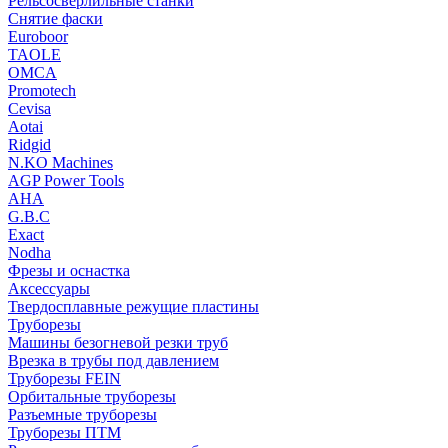
Рельсосверлильные станки
Снятие фаски
Euroboor
TAOLE
OMCA
Promotech
Cevisa
Aotai
Ridgid
N.KO Machines
AGP Power Tools
AHA
G.B.C
Exact
Nodha
Фрезы и оснастка
Аксессуары
Твердосплавные режущие пластины
Труборезы
Машины безогневой резки труб
Врезка в трубы под давлением
Труборезы FEIN
Орбитальные труборезы
Разъемные труборезы
Труборезы ПТМ