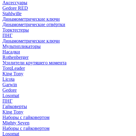
Аксессуары
Gedore RED
Stahlwille
Динамометрические ключи
Динамометрические отвёртки
Торктестеры
ПНГ
Динамометрические ключи
Мультипликаторы
Насадки
Rothenberger
Усилители крутящего момента
TorqLeader
King Tony
Licota
Garwin
Gedore
Losomat
ПНГ
Гайковерты
King Tony
Наборы с гайковертом
Mighty Seven
Наборы с гайковертом
Losomat