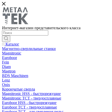
Интернет-магазин представительского класса
Каталог
Магнитно-сверлильные станки
Magnitronic
Euroboor
Fein
Diam
Magtron
BDS Maschinen
Lenz
Onix
Корончатые сверла
Magnitronic HSS - быстрорежущие
Magnitronic TCT - твердосплавные
Euroboor HSS - быстрорежущие
Euroboor TCT - твердосплавные
Euroboor TCT - для сверления рельс