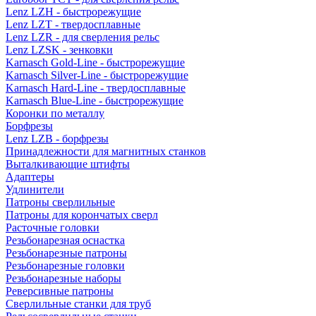
Lenz LZH - быстрорежущие
Lenz LZT - твердосплавные
Lenz LZR - для сверления рельс
Lenz LZSK - зенковки
Karnasch Gold-Line - быстрорежущие
Karnasch Silver-Line - быстрорежущие
Karnasch Hard-Line - твердосплавные
Karnasch Blue-Line - быстрорежущие
Коронки по металлу
Борфрезы
Lenz LZB - борфрезы
Принадлежности для магнитных станков
Выталкивающие штифты
Адаптеры
Удлинители
Патроны сверлильные
Патроны для корончатых сверл
Расточные головки
Резьбонарезная оснастка
Резьбонарезные патроны
Резьбонарезные головки
Резьбонарезные наборы
Реверсивные патроны
Сверлильные станки для труб