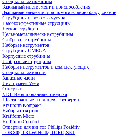
Специальные ножницы
Зажимный инструмент и приспособления
Зажимные элементы и вспомогательное оборудование
Струбцины из ковкого чугуна
Высокоэффективные струбцины
Легкие струбцины
Цельнометаллические струбцины
C-образные струбцины
Наборы инструментов
Струбцины OMEGA
Корпусные струбцины
U-образные струбцины
Наборы инструментов и комплектующих
Специальные клещи
Запасные части
Инструмент Wera
Отвертки
VDE Изолированные отвертки
Шестигранные и шлицевые отвертки
Kraftform Kompakt
Наборы отверток
Kraftform Micro
Kraftform Comfort
Отвертки для винтов Phillips,Pozidriv
TORX®, TRI-WING®, TORQ-SET