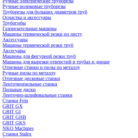
Ручные электрические труборезы
Ручные роликовые труборезы
Труборезы для больших диаметров труб
Оснастка и аксессуары
Трубогибы
Газорезательные машины
Машины термической резки по листу
Аксессуары
Машины термической резки труб
Аксесуары
Машины для фигурной резки труб
Машины для вырезки отверстий в трубах и днище
Отрезные станки и пилы по металлу
Ручные пилы по металлу
Отрезные дисковые станки
Ленточнопильные станки
Пильные диски
Ленточно-шлифовальные станки
Станки Fein
GRIT GX
GRIT GI
GRIT GHB
GRIT GKS
NKO Machines
Станки Stalex