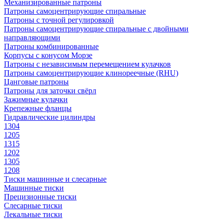
Механизированные патроны
Патроны самоцентрирующие спиральные
Патроны с точной регулировкой
Патроны самоцентрирующие спиральные с двойными
направляющими
Патроны комбинированные
Корпусы с конусом Морзе
Патроны с независимым перемещением кулачков
Патроны самоцентрирующие клинореечные (RHU)
Цанговые патроны
Патроны для заточки свёрл
Зажимные кулачки
Крепежные фланцы
Гидравлические цилиндры
1304
1205
1315
1202
1305
1208
Тиски машинные и слесарные
Машинные тиски
Прецизионные тиски
Слесарные тиски
Лекальные тиски