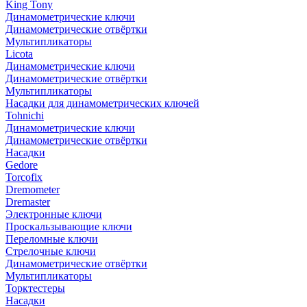
King Tony
Динамометрические ключи
Динамометрические отвёртки
Мультипликаторы
Licota
Динамометрические ключи
Динамометрические отвёртки
Мультипликаторы
Насадки для динамометрических ключей
Tohnichi
Динамометрические ключи
Динамометрические отвёртки
Насадки
Gedore
Torcofix
Dremometer
Dremaster
Электронные ключи
Проскальзывающие ключи
Переломные ключи
Стрелочные ключи
Динамометрические отвёртки
Мультипликаторы
Торктестеры
Насадки