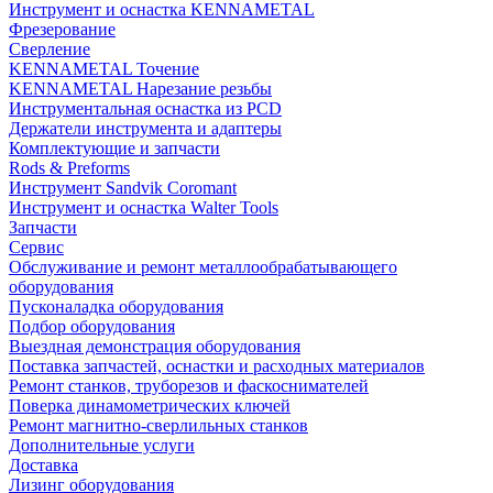
Инструмент и оснастка KENNAMETAL
Фрезерование
Сверление
KENNAMETAL Точение
KENNAMETAL Нарезание резьбы
Инструментальная оснастка из PCD
Держатели инструмента и адаптеры
Комплектующие и запчасти
Rods & Preforms
Инструмент Sandvik Coromant
Инструмент и оснастка Walter Tools
Запчасти
Сервис
Обслуживание и ремонт металлообрабатывающего
оборудования
Пусконаладка оборудования
Подбор оборудования
Выездная демонстрация оборудования
Поставка запчастей, оснастки и расходных материалов
Ремонт станков, труборезов и фаскоснимателей
Поверка динамометрических ключей
Ремонт магнитно-сверлильных станков
Дополнительные услуги
Доставка
Лизинг оборудования