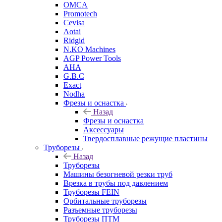
OMCA
Promotech
Cevisa
Aotai
Ridgid
N.KO Machines
AGP Power Tools
AHA
G.B.C
Exact
Nodha
Фрезы и оснастка
Назад
Фрезы и оснастка
Аксессуары
Твердосплавные режущие пластины
Труборезы
Назад
Труборезы
Машины безогневой резки труб
Врезка в трубы под давлением
Труборезы FEIN
Орбитальные труборезы
Разъемные труборезы
Труборезы ПТМ