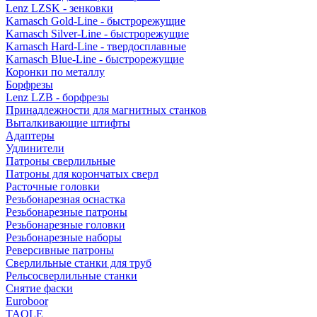
Lenz LZSK - зенковки
Karnasch Gold-Line - быстрорежущие
Karnasch Silver-Line - быстрорежущие
Karnasch Hard-Line - твердосплавные
Karnasch Blue-Line - быстрорежущие
Коронки по металлу
Борфрезы
Lenz LZB - борфрезы
Принадлежности для магнитных станков
Выталкивающие штифты
Адаптеры
Удлинители
Патроны сверлильные
Патроны для корончатых сверл
Расточные головки
Резьбонарезная оснастка
Резьбонарезные патроны
Резьбонарезные головки
Резьбонарезные наборы
Реверсивные патроны
Сверлильные станки для труб
Рельсосверлильные станки
Снятие фаски
Euroboor
TAOLE