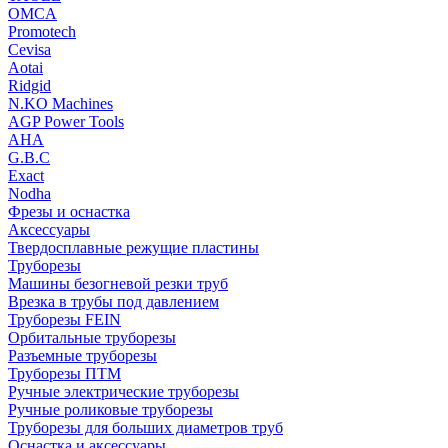
OMCA
Promotech
Cevisa
Aotai
Ridgid
N.KO Machines
AGP Power Tools
AHA
G.B.C
Exact
Nodha
Фрезы и оснастка
Аксессуары
Твердосплавные режущие пластины
Труборезы
Машины безогневой резки труб
Врезка в трубы под давлением
Труборезы FEIN
Орбитальные труборезы
Разъемные труборезы
Труборезы ПТМ
Ручные электрические труборезы
Ручные роликовые труборезы
Труборезы для больших диаметров труб
Оснастка и аксессуары