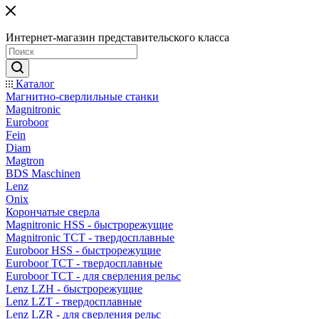
Интернет-магазин представительского класса
Каталог
Магнитно-сверлильные станки
Magnitronic
Euroboor
Fein
Diam
Magtron
BDS Maschinen
Lenz
Onix
Корончатые сверла
Magnitronic HSS - быстрорежущие
Magnitronic TCT - твердосплавные
Euroboor HSS - быстрорежущие
Euroboor TCT - твердосплавные
Euroboor TCT - для сверления рельс
Lenz LZH - быстрорежущие
Lenz LZT - твердосплавные
Lenz LZR - для сверления рельс