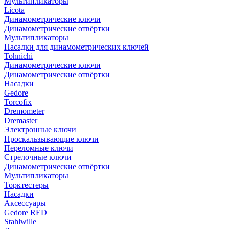
Мультипликаторы
Licota
Динамометрические ключи
Динамометрические отвёртки
Мультипликаторы
Насадки для динамометрических ключей
Tohnichi
Динамометрические ключи
Динамометрические отвёртки
Насадки
Gedore
Torcofix
Dremometer
Dremaster
Электронные ключи
Проскальзывающие ключи
Переломные ключи
Стрелочные ключи
Динамометрические отвёртки
Мультипликаторы
Торктестеры
Насадки
Аксессуары
Gedore RED
Stahlwille