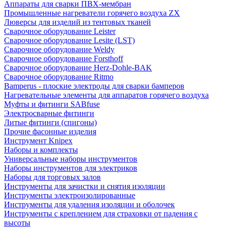
Аппараты для сварки ПВХ-мембран
Промышленные нагреватели горячего воздуха ZX
Люверсы для изделий из тентовых тканей
Сварочное оборудование Leister
Сварочное оборудование Lesite (LST)
Сварочное оборудование Weldy
Сварочное оборудование Forsthoff
Сварочное оборудование Herz-Dohle-BAK
Сварочное оборудование Ritmo
Bamperus - плоские электроды для сварки бамперов
Нагревательные элементы для аппаратов горячего воздуха
Муфты и фитинги SABfuse
Электросварные фитинги
Литые фитинги (спигоны)
Прочие фасонные изделия
Инструмент Knipex
Наборы и комплекты
Универсальные наборы инструментов
Наборы инструментов для электриков
Наборы для торговых залов
Инструменты для зачистки и снятия изоляции
Инструменты электроизолированные
Инструменты для удаления изоляции и оболочек
Инструменты с креплением для страховки от падения с
высоты