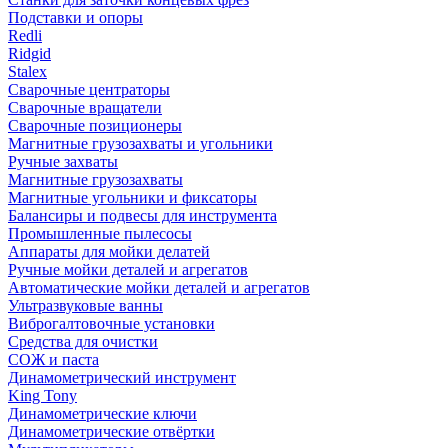
Подставки и опоры
Redli
Ridgid
Stalex
Сварочные центраторы
Сварочные вращатели
Сварочные позиционеры
Магнитные грузозахваты и угольники
Ручные захваты
Магнитные грузозахваты
Магнитные угольники и фиксаторы
Балансиры и подвесы для инструмента
Промышленные пылесосы
Аппараты для мойки делатей
Ручные мойки деталей и агрегатов
Автоматические мойки деталей и агрегатов
Ультразвуковые ванны
Виброгалтовочные установки
Средства для очистки
СОЖ и паста
Динамометрический инструмент
King Tony
Динамометрические ключи
Динамометрические отвёртки