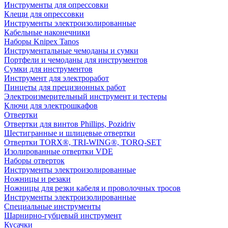
Инструменты для опрессовки
Клещи для опрессовки
Инструменты электроизолированные
Кабельные наконечники
Наборы Knipex Tanos
Инструментальные чемоданы и сумки
Портфели и чемоданы для инструментов
Сумки для инструментов
Инструмент для электроработ
Пинцеты для прецизионных работ
Электроизмерительный инструмент и тестеры
Ключи для электрошкафов
Отвертки
Отвертки для винтов Phillips, Pozidriv
Шестигранные и шлицевые отвертки
Отвертки TORX®, TRI-WING®, TORQ-SET
Изолированные отвертки VDE
Наборы отверток
Инструменты электроизолированные
Ножницы и резаки
Ножницы для резки кабеля и проволочных тросов
Инструменты электроизолированные
Специальные инструменты
Шарнирно-губцевый инструмент
Кусачки