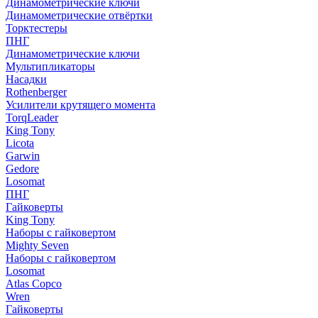
Динамометрические ключи
Динамометрические отвёртки
Торктестеры
ПНГ
Динамометрические ключи
Мультипликаторы
Насадки
Rothenberger
Усилители крутящего момента
TorqLeader
King Tony
Licota
Garwin
Gedore
Losomat
ПНГ
Гайковерты
King Tony
Наборы с гайковертом
Mighty Seven
Наборы с гайковертом
Losomat
Atlas Copco
Wren
Гайковерты