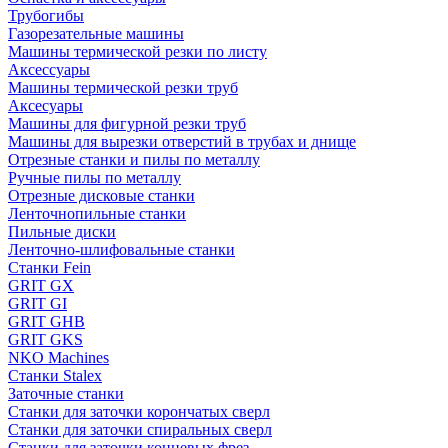
Трубогибы
Газорезательные машины
Машины термической резки по листу
Аксессуары
Машины термической резки труб
Аксесуары
Машины для фигурной резки труб
Машины для вырезки отверстий в трубах и днище
Отрезные станки и пилы по металлу
Ручные пилы по металлу
Отрезные дисковые станки
Ленточнопильные станки
Пильные диски
Ленточно-шлифовальные станки
Станки Fein
GRIT GX
GRIT GI
GRIT GHB
GRIT GKS
NKO Machines
Станки Stalex
Заточные станки
Станки для заточки корончатых сверл
Станки для заточки спиральных сверл
Станки для заточки концевых фрез