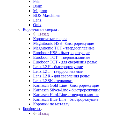
Fein
Diam
Magtron
BDS Maschinen
Lenz
Onix
Корончатые сверла
Назад
Корончатые сверла
Magnitronic HSS - быстрорежущие
Magnitronic TCT - твердосплавные
Euroboor HSS - быстрорежущие
Euroboor TCT - твердосплавные
Euroboor TCT - для сверления рельс
Lenz LZH - быстрорежущие
Lenz LZT - твердосплавные
Lenz LZR - для сверления рельс
Lenz LZSK - зенковки
Karnasch Gold-Line - быстрорежущие
Karnasch Silver-Line - быстрорежущие
Karnasch Hard-Line - твердосплавные
Karnasch Blue-Line - быстрорежущие
Коронки по металлу
Борфрезы
Назад