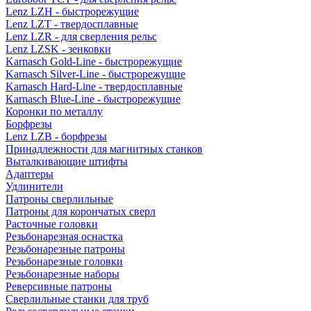
Lenz LZH - быстрорежущие
Lenz LZT - твердосплавные
Lenz LZR - для сверления рельс
Lenz LZSK - зенковки
Karnasch Gold-Line - быстрорежущие
Karnasch Silver-Line - быстрорежущие
Karnasch Hard-Line - твердосплавные
Karnasch Blue-Line - быстрорежущие
Коронки по металлу
Борфрезы
Lenz LZB - борфрезы
Принадлежности для магнитных станков
Выталкивающие штифты
Адаптеры
Удлинители
Патроны сверлильные
Патроны для корончатых сверл
Расточные головки
Резьбонарезная оснастка
Резьбонарезные патроны
Резьбонарезные головки
Резьбонарезные наборы
Реверсивные патроны
Сверлильные станки для труб