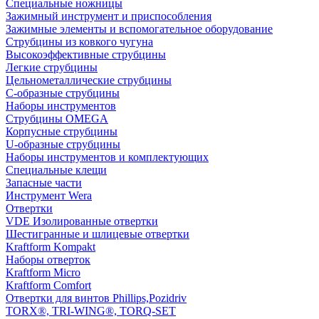
Специальные ножницы
Зажимный инструмент и приспособления
Зажимные элементы и вспомогательное оборудование
Струбцины из ковкого чугуна
Высокоэффективные струбцины
Легкие струбцины
Цельнометаллические струбцины
C-образные струбцины
Наборы инструментов
Струбцины OMEGA
Корпусные струбцины
U-образные струбцины
Наборы инструментов и комплектующих
Специальные клещи
Запасные части
Инструмент Wera
Отвертки
VDE Изолированные отвертки
Шестигранные и шлицевые отвертки
Kraftform Kompakt
Наборы отверток
Kraftform Micro
Kraftform Comfort
Отвертки для винтов Phillips,Pozidriv
TORX®, TRI-WING®, TORQ-SET