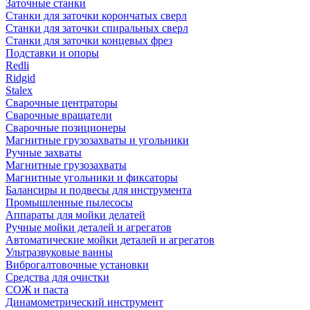
Заточные станки
Станки для заточки корончатых сверл
Станки для заточки спиральных сверл
Станки для заточки концевых фрез
Подставки и опоры
Redli
Ridgid
Stalex
Сварочные центраторы
Сварочные вращатели
Сварочные позиционеры
Магнитные грузозахваты и угольники
Ручные захваты
Магнитные грузозахваты
Магнитные угольники и фиксаторы
Балансиры и подвесы для инструмента
Промышленные пылесосы
Аппараты для мойки делатей
Ручные мойки деталей и агрегатов
Автоматические мойки деталей и агрегатов
Ультразвуковые ванны
Виброгалтовочные установки
Средства для очистки
СОЖ и паста
Динамометрический инструмент