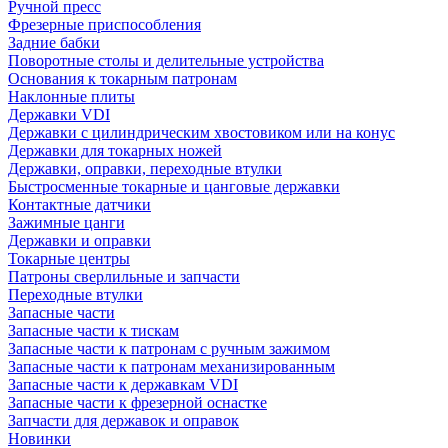
Ручной пресс
Фрезерные приспособления
Задние бабки
Поворотные столы и делительные устройства
Основания к токарным патронам
Наклонные плиты
Державки VDI
Державки с цилиндрическим хвостовиком или на конус
Державки для токарных ножей
Державки, оправки, переходные втулки
Быстросменные токарные и цанговые державки
Контактные датчики
Зажимные цанги
Державки и оправки
Токарные центры
Патроны сверлильные и запчасти
Переходные втулки
Запасные части
Запасные части к тискам
Запасные части к патронам с ручным зажимом
Запасные части к патронам механизированным
Запасные части к державкам VDI
Запасные части к фрезерной оснастке
Запчасти для державок и оправок
Новинки