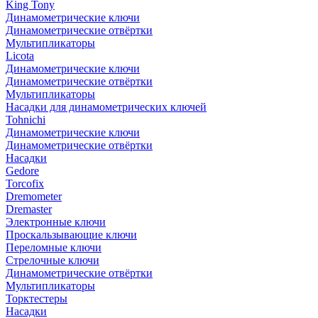
King Tony
Динамометрические ключи
Динамометрические отвёртки
Мультипликаторы
Licota
Динамометрические ключи
Динамометрические отвёртки
Мультипликаторы
Насадки для динамометрических ключей
Tohnichi
Динамометрические ключи
Динамометрические отвёртки
Насадки
Gedore
Torcofix
Dremometer
Dremaster
Электронные ключи
Проскальзывающие ключи
Переломные ключи
Стрелочные ключи
Динамометрические отвёртки
Мультипликаторы
Торктестеры
Насадки