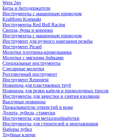
Wera 2go
Биты и битодержатели
Инструменты с машинным приводом
Kraftform Kompakt
Инструменты Red Bull Racing
Сверла, буры и коронки
Инструменты с машинным приводом
Инструмент для ручного нарезания резьбы
Инструмент Picard
Молотки плотника-кровельщика
Молотки с мягкими бойками
Специальные инструменты
Слесарные молотки
Рихтовочный инструмент
Инструмент Rennsteig
Ножницы для пластиковых труб
Ножницы для резки кабеля и проволочных тросов
Инструменты для зачистки и снятия изоляции
Высечные ножницы
Прокалыватели отверстий в коже
Долота, зубила, стамески
Инструменты для металлообработки
Инструменты для строителей и монтажников
Наборы зубил
Трубные ключи