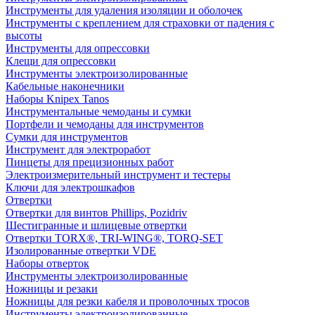
Инструменты для удаления изоляции и оболочек
Инструменты с креплением для страховки от падения с
высоты
Инструменты для опрессовки
Клещи для опрессовки
Инструменты электроизолированные
Кабельные наконечники
Наборы Knipex Tanos
Инструментальные чемоданы и сумки
Портфели и чемоданы для инструментов
Сумки для инструментов
Инструмент для электроработ
Пинцеты для прецизионных работ
Электроизмерительный инструмент и тестеры
Ключи для электрошкафов
Отвертки
Отвертки для винтов Phillips, Pozidriv
Шестигранные и шлицевые отвертки
Отвертки TORX®, TRI-WING®, TORQ-SET
Изолированные отвертки VDE
Наборы отверток
Инструменты электроизолированные
Ножницы и резаки
Ножницы для резки кабеля и проволочных тросов
Инструменты электроизолированные