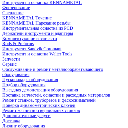
Инструмент и оснастка KENNAMETAL
Фрезерование
Сверление
KENNAMETAL Точение
KENNAMETAL Нарезание резьбы
Инструментальная оснастка из PCD
Держатели инструмента и адаптеры
Комплектующие и запчасти
Rods & Preforms
Инструмент Sandvik Coromant
Инструмент и оснастка Walter Tools
Запчасти
Сервис
Обслуживание и ремонт металлообрабатывающего
оборудования
Пусконаладка оборудования
Подбор оборудования
Выездная демонстрация оборудования
Поставка запчастей, оснастки и расходных материалов
Ремонт станков, труборезов и фаскоснимателей
Поверка динамометрических ключей
Ремонт магнитно-сверлильных станков
Дополнительные услуги
Доставка
Лизинг оборудования