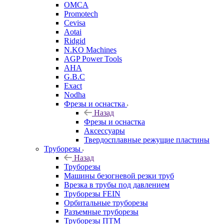
OMCA
Promotech
Cevisa
Aotai
Ridgid
N.KO Machines
AGP Power Tools
AHA
G.B.C
Exact
Nodha
Фрезы и оснастка
Назад
Фрезы и оснастка
Аксессуары
Твердосплавные режущие пластины
Труборезы
Назад
Труборезы
Машины безогневой резки труб
Врезка в трубы под давлением
Труборезы FEIN
Орбитальные труборезы
Разъемные труборезы
Труборезы ПТМ