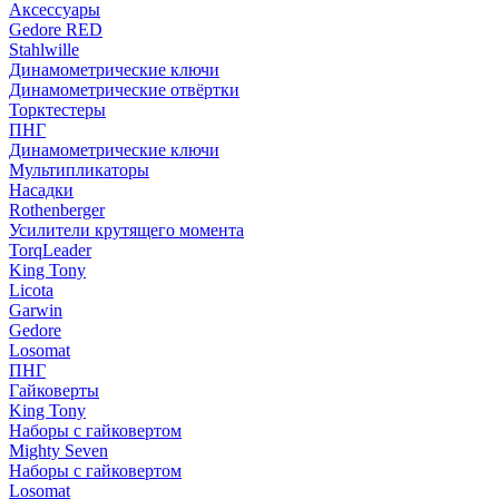
Аксессуары
Gedore RED
Stahlwille
Динамометрические ключи
Динамометрические отвёртки
Торктестеры
ПНГ
Динамометрические ключи
Мультипликаторы
Насадки
Rothenberger
Усилители крутящего момента
TorqLeader
King Tony
Licota
Garwin
Gedore
Losomat
ПНГ
Гайковерты
King Tony
Наборы с гайковертом
Mighty Seven
Наборы с гайковертом
Losomat