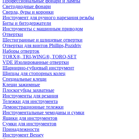
Профессиональные фонари и лампы
Светодиодные фонари
Сверла, буры и коронки
Инструмент для ручного нарезания резьбы
Биты и битодержатели
Инструменты с машинным приводом
Отвертки
Шестигранные и шлицевые отвертки
Отвертки для винтов Phillips,Pozidriv
Наборы отверток
TORX®, TRI-WING®, TORQ-SET
VDE Изолированные отвертки
Шарнирно-губцевый инструмент
Щипцы для стопорных колец
Специальные клещи
Клещи зажимные
Плоскогубцы захватные
Инструменты для резания
Тележки для инструмента
Демонстрационные тележки
Инструментальные чемоданы и сумки
Ящики для инструментов
Сумки для инструментов
Принадлежности
Инструмент Bessey