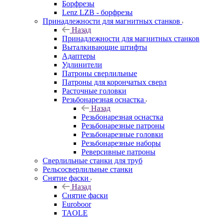
Борфрезы
Lenz LZB - борфрезы
Принадлежности для магнитных станков
Назад
Принадлежности для магнитных станков
Выталкивающие штифты
Адаптеры
Удлинители
Патроны сверлильные
Патроны для корончатых сверл
Расточные головки
Резьбонарезная оснастка
Назад
Резьбонарезная оснастка
Резьбонарезные патроны
Резьбонарезные головки
Резьбонарезные наборы
Реверсивные патроны
Сверлильные станки для труб
Рельсосверлильные станки
Снятие фаски
Назад
Снятие фаски
Euroboor
TAOLE