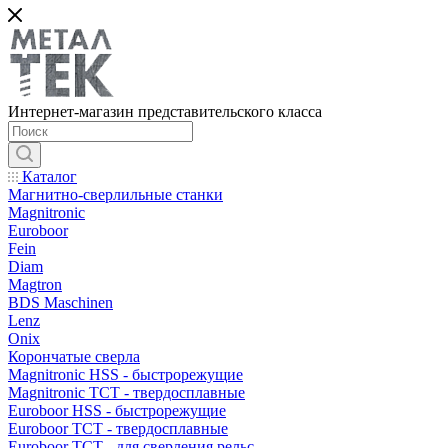
Интернет-магазин представительского класса
Каталог
Магнитно-сверлильные станки
Magnitronic
Euroboor
Fein
Diam
Magtron
BDS Maschinen
Lenz
Onix
Корончатые сверла
Magnitronic HSS - быстрорежущие
Magnitronic TCT - твердосплавные
Euroboor HSS - быстрорежущие
Euroboor TCT - твердосплавные
Euroboor TCT - для сверления рельс