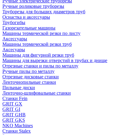
Ручные электрические труборезы
Ручные роликовые труборезы
Труборезы для больших диаметров труб
Оснастка и аксессуары
Трубогибы
Газорезательные машины
Машины термической резки по листу
Аксессуары
Машины термической резки труб
Аксесуары
Машины для фигурной резки труб
Машины для вырезки отверстий в трубах и днище
Отрезные станки и пилы по металлу
Ручные пилы по металлу
Отрезные дисковые станки
Ленточнопильные станки
Пильные диски
Ленточно-шлифовальные станки
Станки Fein
GRIT GX
GRIT GI
GRIT GHB
GRIT GKS
NKO Machines
Станки Stalex