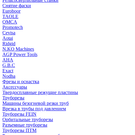
Рельсосверлильные станки
Снятие фаски
Euroboor
TAOLE
OMCA
Promotech
Cevisa
Aotai
Ridgid
N.KO Machines
AGP Power Tools
AHA
G.B.C
Exact
Nodha
Фрезы и оснастка
Аксессуары
Твердосплавные режущие пластины
Труборезы
Машины безогневой резки труб
Врезка в трубы под давлением
Труборезы FEIN
Орбитальные труборезы
Разъемные труборезы
Труборезы ПТМ