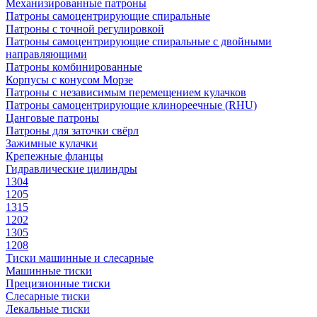
Механизированные патроны
Патроны самоцентрирующие спиральные
Патроны с точной регулировкой
Патроны самоцентрирующие спиральные с двойными
направляющими
Патроны комбинированные
Корпусы с конусом Морзе
Патроны с независимым перемещением кулачков
Патроны самоцентрирующие клинореечные (RHU)
Цанговые патроны
Патроны для заточки свёрл
Зажимные кулачки
Крепежные фланцы
Гидравлические цилиндры
1304
1205
1315
1202
1305
1208
Тиски машинные и слесарные
Машинные тиски
Прецизионные тиски
Слесарные тиски
Лекальные тиски