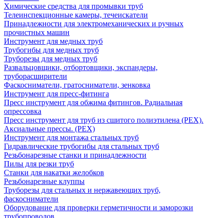
Химические средства для промывки труб
Телеинспекционные камеры, течеискатели
Принадлежности для электромеханических и ручных
прочистных машин
Инструмент для медных труб
Трубогибы для медных труб
Труборезы для медных труб
Развальцовщики, отбортовщики, экспандеры,
труборасширители
Фаскосниматели, гратосниматели, зенковка
Инструмент для пресс-фитинга
Пресс инструмент для обжима фитингов. Радиальная
опрессовка
Пресс инструмент для труб из сшитого полиэтилена (PEX).
Аксиальные прессы. (PEX)
Инструмент для монтажа стальных труб
Гидравлические трубогибы для стальных труб
Резьбонарезные станки и принадлежности
Пилы для резки труб
Станки для накатки желобков
Резьбонарезные клуппы
Труборезы для стальных и нержавеющих труб,
фаскосниматели
Оборудование для проверки герметичности и заморозки
трубопроводов