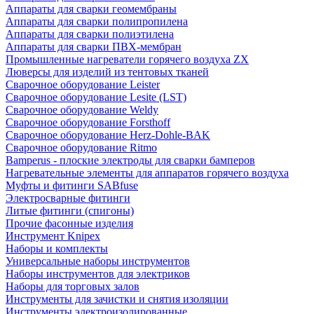
Аппараты для сварки геомембраны
Аппараты для сварки полипропилена
Аппараты для сварки полиэтилена
Аппараты для сварки ПВХ-мембран
Промышленные нагреватели горячего воздуха ZX
Люверсы для изделий из тентовых тканей
Сварочное оборудование Leister
Сварочное оборудование Lesite (LST)
Сварочное оборудование Weldy
Сварочное оборудование Forsthoff
Сварочное оборудование Herz-Dohle-BAK
Сварочное оборудование Ritmo
Bamperus - плоские электроды для сварки бамперов
Нагревательные элементы для аппаратов горячего воздуха
Муфты и фитинги SABfuse
Электросварные фитинги
Литые фитинги (спигоны)
Прочие фасонные изделия
Инструмент Knipex
Наборы и комплекты
Универсальные наборы инструментов
Наборы инструментов для электриков
Наборы для торговых залов
Инструменты для зачистки и снятия изоляции
Инструменты электроизолированные