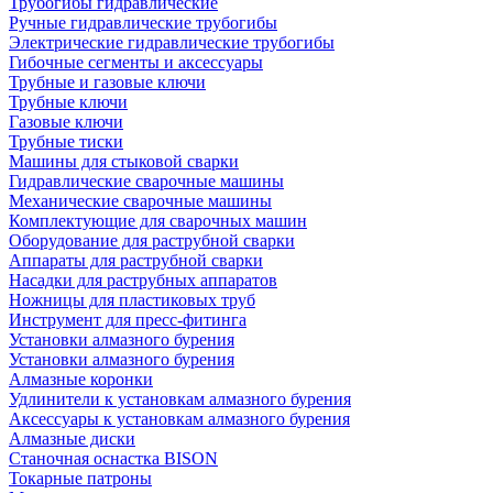
Трубогибы гидравлические
Ручные гидравлические трубогибы
Электрические гидравлические трубогибы
Гибочные сегменты и аксессуары
Трубные и газовые ключи
Трубные ключи
Газовые ключи
Трубные тиски
Машины для стыковой сварки
Гидравлические сварочные машины
Механические сварочные машины
Комплектующие для сварочных машин
Оборудование для раструбной сварки
Аппараты для раструбной сварки
Насадки для раструбных аппаратов
Ножницы для пластиковых труб
Инструмент для пресс-фитинга
Установки алмазного бурения
Установки алмазного бурения
Алмазные коронки
Удлинители к установкам алмазного бурения
Аксессуары к установкам алмазного бурения
Алмазные диски
Станочная оснастка BISON
Токарные патроны