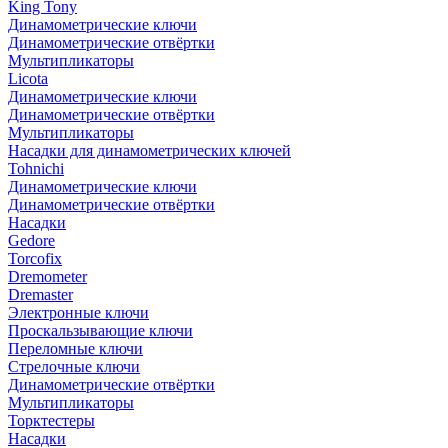
King Tony
Динамометрические ключи
Динамометрические отвёртки
Мультипликаторы
Licota
Динамометрические ключи
Динамометрические отвёртки
Мультипликаторы
Насадки для динамометрических ключей
Tohnichi
Динамометрические ключи
Динамометрические отвёртки
Насадки
Gedore
Torcofix
Dremometer
Dremaster
Электронные ключи
Проскальзывающие ключи
Переломные ключи
Стрелочные ключи
Динамометрические отвёртки
Мультипликаторы
Торктестеры
Насадки