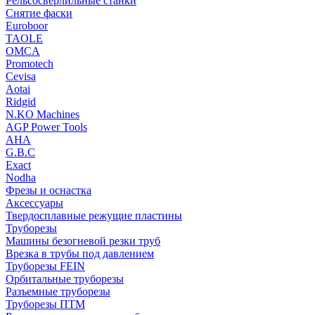
Рельсосверлильные станки
Снятие фаски
Euroboor
TAOLE
OMCA
Promotech
Cevisa
Aotai
Ridgid
N.KO Machines
AGP Power Tools
AHA
G.B.C
Exact
Nodha
Фрезы и оснастка
Аксессуары
Твердосплавные режущие пластины
Труборезы
Машины безогневой резки труб
Врезка в трубы под давлением
Труборезы FEIN
Орбитальные труборезы
Разъемные труборезы
Труборезы ПТМ