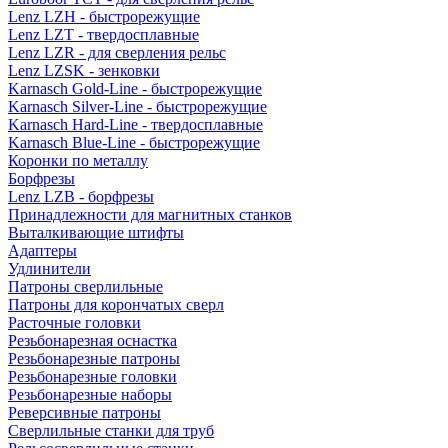
Lenz LZH - быстрорежущие
Lenz LZT - твердосплавные
Lenz LZR - для сверления рельс
Lenz LZSK - зенковки
Karnasch Gold-Line - быстрорежущие
Karnasch Silver-Line - быстрорежущие
Karnasch Hard-Line - твердосплавные
Karnasch Blue-Line - быстрорежущие
Коронки по металлу
Борфрезы
Lenz LZB - борфрезы
Принадлежности для магнитных станков
Выталкивающие штифты
Адаптеры
Удлинители
Патроны сверлильные
Патроны для корончатых сверл
Расточные головки
Резьбонарезная оснастка
Резьбонарезные патроны
Резьбонарезные головки
Резьбонарезные наборы
Реверсивные патроны
Сверлильные станки для труб