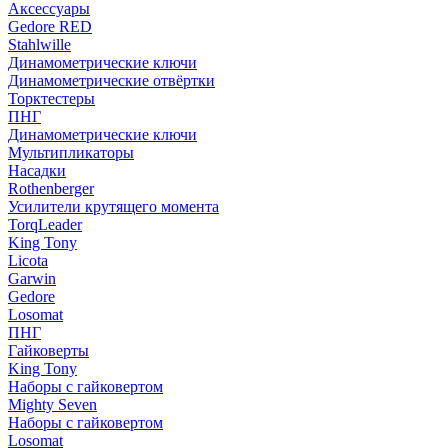
Аксессуары
Gedore RED
Stahlwille
Динамометрические ключи
Динамометрические отвёртки
Торктестеры
ПНГ
Динамометрические ключи
Мультипликаторы
Насадки
Rothenberger
Усилители крутящего момента
TorqLeader
King Tony
Licota
Garwin
Gedore
Losomat
ПНГ
Гайковерты
King Tony
Наборы с гайковертом
Mighty Seven
Наборы с гайковертом
Losomat