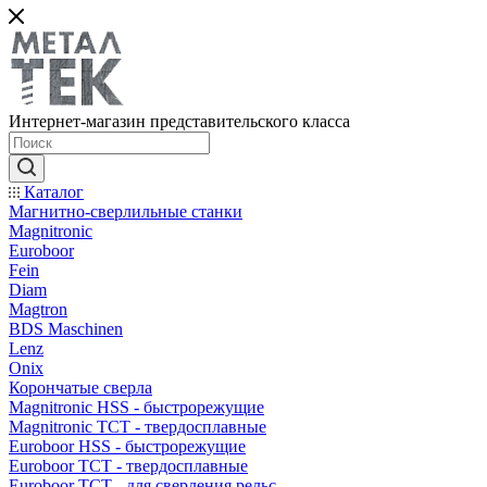
Интернет-магазин представительского класса
Каталог
Магнитно-сверлильные станки
Magnitronic
Euroboor
Fein
Diam
Magtron
BDS Maschinen
Lenz
Onix
Корончатые сверла
Magnitronic HSS - быстрорежущие
Magnitronic TCT - твердосплавные
Euroboor HSS - быстрорежущие
Euroboor TCT - твердосплавные
Euroboor TCT - для сверления рельс