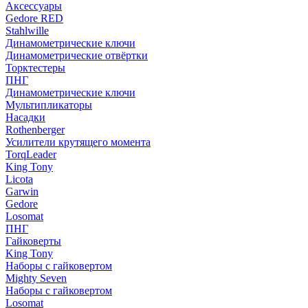
Аксессуары
Gedore RED
Stahlwille
Динамометрические ключи
Динамометрические отвёртки
Торктестеры
ПНГ
Динамометрические ключи
Мультипликаторы
Насадки
Rothenberger
Усилители крутящего момента
TorqLeader
King Tony
Licota
Garwin
Gedore
Losomat
ПНГ
Гайковерты
King Tony
Наборы с гайковертом
Mighty Seven
Наборы с гайковертом
Losomat