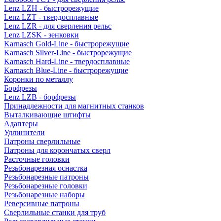
Lenz LZH - быстрорежущие
Lenz LZT - твердосплавные
Lenz LZR - для сверления рельс
Lenz LZSK - зенковки
Karnasch Gold-Line - быстрорежущие
Karnasch Silver-Line - быстрорежущие
Karnasch Hard-Line - твердосплавные
Karnasch Blue-Line - быстрорежущие
Коронки по металлу
Борфрезы
Lenz LZB - борфрезы
Принадлежности для магнитных станков
Выталкивающие штифты
Адаптеры
Удлинители
Патроны сверлильные
Патроны для корончатых сверл
Расточные головки
Резьбонарезная оснастка
Резьбонарезные патроны
Резьбонарезные головки
Резьбонарезные наборы
Реверсивные патроны
Сверлильные станки для труб