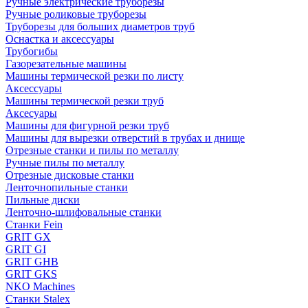
Ручные электрические труборезы
Ручные роликовые труборезы
Труборезы для больших диаметров труб
Оснастка и аксессуары
Трубогибы
Газорезательные машины
Машины термической резки по листу
Аксессуары
Машины термической резки труб
Аксесуары
Машины для фигурной резки труб
Машины для вырезки отверстий в трубах и днище
Отрезные станки и пилы по металлу
Ручные пилы по металлу
Отрезные дисковые станки
Ленточнопильные станки
Пильные диски
Ленточно-шлифовальные станки
Станки Fein
GRIT GX
GRIT GI
GRIT GHB
GRIT GKS
NKO Machines
Станки Stalex