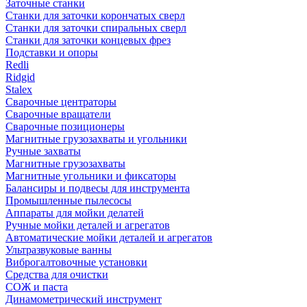
Заточные станки
Станки для заточки корончатых сверл
Станки для заточки спиральных сверл
Станки для заточки концевых фрез
Подставки и опоры
Redli
Ridgid
Stalex
Сварочные центраторы
Сварочные вращатели
Сварочные позиционеры
Магнитные грузозахваты и угольники
Ручные захваты
Магнитные грузозахваты
Магнитные угольники и фиксаторы
Балансиры и подвесы для инструмента
Промышленные пылесосы
Аппараты для мойки делатей
Ручные мойки деталей и агрегатов
Автоматические мойки деталей и агрегатов
Ультразвуковые ванны
Виброгалтовочные установки
Средства для очистки
СОЖ и паста
Динамометрический инструмент