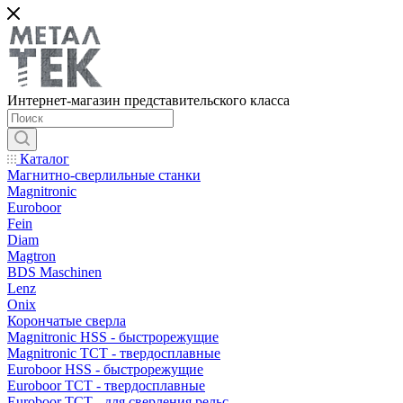
Интернет-магазин представительского класса
Каталог
Магнитно-сверлильные станки
Magnitronic
Euroboor
Fein
Diam
Magtron
BDS Maschinen
Lenz
Onix
Корончатые сверла
Magnitronic HSS - быстрорежущие
Magnitronic TCT - твердосплавные
Euroboor HSS - быстрорежущие
Euroboor TCT - твердосплавные
Euroboor TCT - для сверления рельс