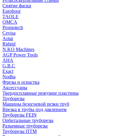
Рельсосверлильные станки
Снятие фаски
Euroboor
TAOLE
OMCA
Promotech
Cevisa
Aotai
Ridgid
N.KO Machines
AGP Power Tools
AHA
G.B.C
Exact
Nodha
Фрезы и оснастка
Аксессуары
Твердосплавные режущие пластины
Труборезы
Машины безогневой резки труб
Врезка в трубы под давлением
Труборезы FEIN
Орбитальные труборезы
Разъемные труборезы
Труборезы ПТМ