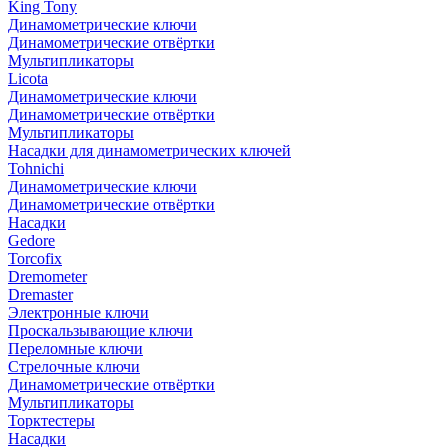
King Tony
Динамометрические ключи
Динамометрические отвёртки
Мультипликаторы
Licota
Динамометрические ключи
Динамометрические отвёртки
Мультипликаторы
Насадки для динамометрических ключей
Tohnichi
Динамометрические ключи
Динамометрические отвёртки
Насадки
Gedore
Torcofix
Dremometer
Dremaster
Электронные ключи
Проскальзывающие ключи
Переломные ключи
Стрелочные ключи
Динамометрические отвёртки
Мультипликаторы
Торктестеры
Насадки