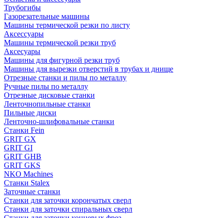
Трубогибы
Газорезательные машины
Машины термической резки по листу
Аксессуары
Машины термической резки труб
Аксесуары
Машины для фигурной резки труб
Машины для вырезки отверстий в трубах и днище
Отрезные станки и пилы по металлу
Ручные пилы по металлу
Отрезные дисковые станки
Ленточнопильные станки
Пильные диски
Ленточно-шлифовальные станки
Станки Fein
GRIT GX
GRIT GI
GRIT GHB
GRIT GKS
NKO Machines
Станки Stalex
Заточные станки
Станки для заточки корончатых сверл
Станки для заточки спиральных сверл
Станки для заточки концевых фрез