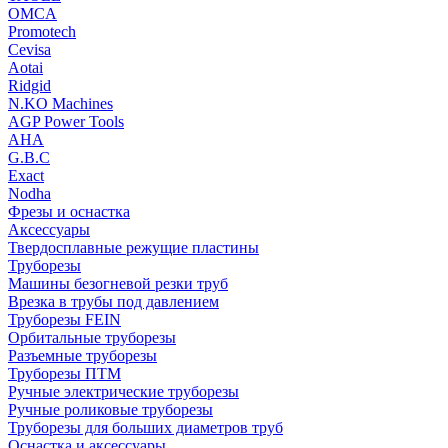
OMCA
Promotech
Cevisa
Aotai
Ridgid
N.KO Machines
AGP Power Tools
AHA
G.B.C
Exact
Nodha
Фрезы и оснастка
Аксессуары
Твердосплавные режущие пластины
Труборезы
Машины безогневой резки труб
Врезка в трубы под давлением
Труборезы FEIN
Орбитальные труборезы
Разъемные труборезы
Труборезы ПТМ
Ручные электрические труборезы
Ручные роликовые труборезы
Труборезы для больших диаметров труб
Оснастка и аксессуары