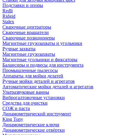
Подставки и опоры
Redli
Ridgid
Stalex
Сварочные центраторы
Сварочные вращатели
Сварочные позиционеры
Магнитные грузозахваты и угольники
Ручные захваты
Магнитные грузозахваты
Магнитные угольники и фиксаторы
Балансиры и подвесы для инструмента
Промышленные пылесосы
Аппараты для мойки делатей
Ручные мойки деталей и агрегатов
Автоматические мойки деталей и агрегатов
Ультразвуковые ванны
Виброгалтовочные установки
Средства для очистки
СОЖ и паста
Динамометрический инструмент
King Tony
Динамометрические ключи
Динамометрические отвёртки