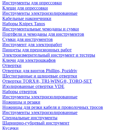
Инструменты для опрессовки
Клещи для опрессовки
Инструменты электроизолированные
Кабельные наконечники
Наборы Knipex Tanos
Инструментальные чемоданы и сумки
Портфели и чемоданы для инструментов
Сумки для инструментов
Инструмент для электроработ
Пинцеты для прецизионных работ
Электроизмерительный инструмент и тестеры
Ключи для электрошкафов
Отвертки
Отвертки для винтов Phillips, Pozidriv
Шестигранные и шлицевые отвертки
Отвертки TORX®, TRI-WING®, TORQ-SET
Изолированные отвертки VDE
Наборы отверток
Инструменты электроизолированные
Ножницы и резаки
Ножницы для резки кабеля и проволочных тросов
Инструменты электроизолированные
Специальные инструменты
Шарнирно-губцевый инструмент
Кусачки