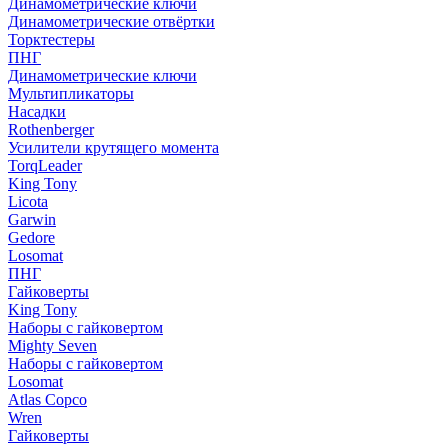
Динамометрические ключи
Динамометрические отвёртки
Торктестеры
ПНГ
Динамометрические ключи
Мультипликаторы
Насадки
Rothenberger
Усилители крутящего момента
TorqLeader
King Tony
Licota
Garwin
Gedore
Losomat
ПНГ
Гайковерты
King Tony
Наборы с гайковертом
Mighty Seven
Наборы с гайковертом
Losomat
Atlas Copco
Wren
Гайковерты