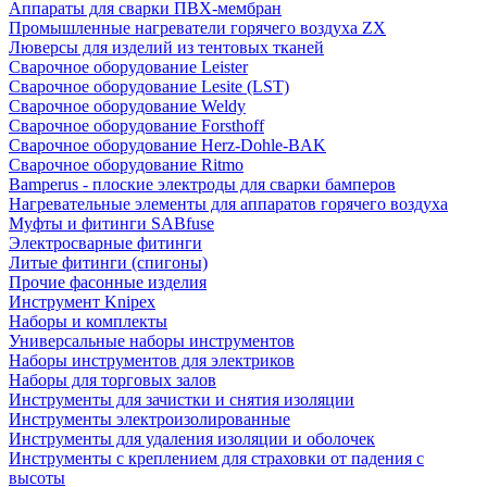
Аппараты для сварки ПВХ-мембран
Промышленные нагреватели горячего воздуха ZX
Люверсы для изделий из тентовых тканей
Сварочное оборудование Leister
Сварочное оборудование Lesite (LST)
Сварочное оборудование Weldy
Сварочное оборудование Forsthoff
Сварочное оборудование Herz-Dohle-BAK
Сварочное оборудование Ritmo
Bamperus - плоские электроды для сварки бамперов
Нагревательные элементы для аппаратов горячего воздуха
Муфты и фитинги SABfuse
Электросварные фитинги
Литые фитинги (спигоны)
Прочие фасонные изделия
Инструмент Knipex
Наборы и комплекты
Универсальные наборы инструментов
Наборы инструментов для электриков
Наборы для торговых залов
Инструменты для зачистки и снятия изоляции
Инструменты электроизолированные
Инструменты для удаления изоляции и оболочек
Инструменты с креплением для страховки от падения с
высоты