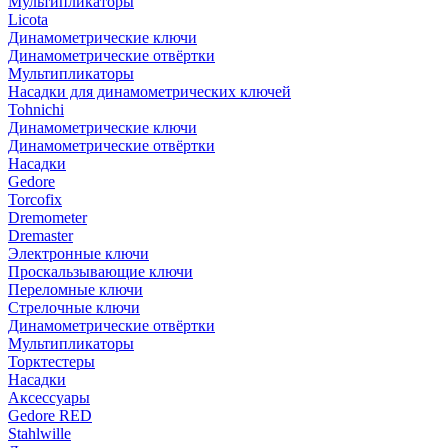
Мультипликаторы
Licota
Динамометрические ключи
Динамометрические отвёртки
Мультипликаторы
Насадки для динамометрических ключей
Tohnichi
Динамометрические ключи
Динамометрические отвёртки
Насадки
Gedore
Torcofix
Dremometer
Dremaster
Электронные ключи
Проскальзывающие ключи
Переломные ключи
Стрелочные ключи
Динамометрические отвёртки
Мультипликаторы
Торктестеры
Насадки
Аксессуары
Gedore RED
Stahlwille