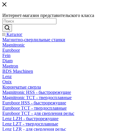
Интернет-магазин представительского класса
Каталог
Магнитно-сверлильные станки
Magnitronic
Euroboor
Fein
Diam
Magtron
BDS Maschinen
Lenz
Onix
Корончатые сверла
Magnitronic HSS - быстрорежущие
Magnitronic TCT - твердосплавные
Euroboor HSS - быстрорежущие
Euroboor TCT - твердосплавные
Euroboor TCT - для сверления рельс
Lenz LZH - быстрорежущие
Lenz LZT - твердосплавные
Lenz LZR - для сверления рельс