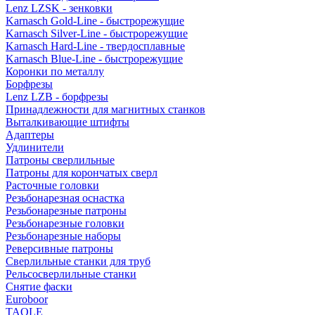
Lenz LZSK - зенковки
Karnasch Gold-Line - быстрорежущие
Karnasch Silver-Line - быстрорежущие
Karnasch Hard-Line - твердосплавные
Karnasch Blue-Line - быстрорежущие
Коронки по металлу
Борфрезы
Lenz LZB - борфрезы
Принадлежности для магнитных станков
Выталкивающие штифты
Адаптеры
Удлинители
Патроны сверлильные
Патроны для корончатых сверл
Расточные головки
Резьбонарезная оснастка
Резьбонарезные патроны
Резьбонарезные головки
Резьбонарезные наборы
Реверсивные патроны
Сверлильные станки для труб
Рельсосверлильные станки
Снятие фаски
Euroboor
TAOLE