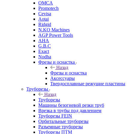
OMCA
Promotech
Cevisa
Aotai
Ridgid
N.KO Machines
AGP Power Tools
AHA
G.B.C
Exact
Nodha
Фрезы и оснастка
Назад
Фрезы и оснастка
Аксессуары
Твердосплавные режущие пластины
Труборезы
Назад
Труборезы
Машины безогневой резки труб
Врезка в трубы под давлением
Труборезы FEIN
Орбитальные труборезы
Разъемные труборезы
Труборезы ПТМ