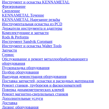
Инструмент и оснастка KENNAMETAL
Фрезерование
Сверление
KENNAMETAL Точение
KENNAMETAL Нарезание резьбы
Инструментальная оснастка из PCD
Держатели инструмента и адаптеры
Комплектующие и запчасти
Rods & Preforms
Инструмент Sandvik Coromant
Инструмент и оснастка Walter Tools
Запчасти
Сервис
Обслуживание и ремонт металлообрабатывающего
оборудования
Пусконаладка оборудования
Подбор оборудования
Выездная демонстрация оборудования
Поставка запчастей, оснастки и расходных материалов
Ремонт станков, труборезов и фаскоснимателей
Поверка динамометрических ключей
Ремонт магнитно-сверлильных станков
Дополнительные услуги
Доставка
Лизинг оборудования