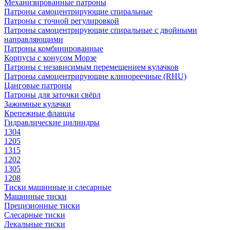
Механизированные патроны
Патроны самоцентрирующие спиральные
Патроны с точной регулировкой
Патроны самоцентрирующие спиральные с двойными
направляющими
Патроны комбинированные
Корпусы с конусом Морзе
Патроны с независимым перемещением кулачков
Патроны самоцентрирующие клинореечные (RHU)
Цанговые патроны
Патроны для заточки свёрл
Зажимные кулачки
Крепежные фланцы
Гидравлические цилиндры
1304
1205
1315
1202
1305
1208
Тиски машинные и слесарные
Машинные тиски
Прецизионные тиски
Слесарные тиски
Лекальные тиски