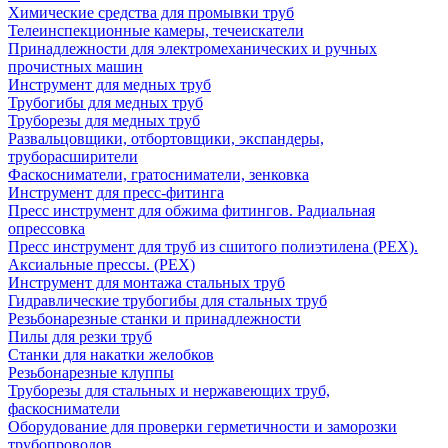
Химические средства для промывки труб
Телеинспекционные камеры, течеискатели
Принадлежности для электромеханических и ручных
прочистных машин
Инструмент для медных труб
Трубогибы для медных труб
Труборезы для медных труб
Развальцовщики, отбортовщики, экспандеры,
труборасширители
Фаскосниматели, гратосниматели, зенковка
Инструмент для пресс-фитинга
Пресс инструмент для обжима фитингов. Радиальная
опрессовка
Пресс инструмент для труб из сшитого полиэтилена (PEX).
Аксиальные прессы. (PEX)
Инструмент для монтажа стальных труб
Гидравлические трубогибы для стальных труб
Резьбонарезные станки и принадлежности
Пилы для резки труб
Станки для накатки желобков
Резьбонарезные клуппы
Труборезы для стальных и нержавеющих труб,
фаскосниматели
Оборудование для проверки герметичности и заморозки
трубопроводов