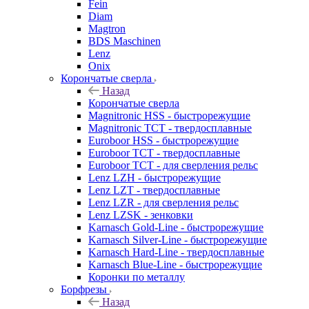
Fein
Diam
Magtron
BDS Maschinen
Lenz
Onix
Корончатые сверла
Назад
Корончатые сверла
Magnitronic HSS - быстрорежущие
Magnitronic TCT - твердосплавные
Euroboor HSS - быстрорежущие
Euroboor TCT - твердосплавные
Euroboor TCT - для сверления рельс
Lenz LZH - быстрорежущие
Lenz LZT - твердосплавные
Lenz LZR - для сверления рельс
Lenz LZSK - зенковки
Karnasch Gold-Line - быстрорежущие
Karnasch Silver-Line - быстрорежущие
Karnasch Hard-Line - твердосплавные
Karnasch Blue-Line - быстрорежущие
Коронки по металлу
Борфрезы
Назад