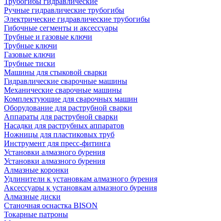
Трубогибы гидравлические
Ручные гидравлические трубогибы
Электрические гидравлические трубогибы
Гибочные сегменты и аксессуары
Трубные и газовые ключи
Трубные ключи
Газовые ключи
Трубные тиски
Машины для стыковой сварки
Гидравлические сварочные машины
Механические сварочные машины
Комплектующие для сварочных машин
Оборудование для раструбной сварки
Аппараты для раструбной сварки
Насадки для раструбных аппаратов
Ножницы для пластиковых труб
Инструмент для пресс-фитинга
Установки алмазного бурения
Установки алмазного бурения
Алмазные коронки
Удлинители к установкам алмазного бурения
Аксессуары к установкам алмазного бурения
Алмазные диски
Станочная оснастка BISON
Токарные патроны