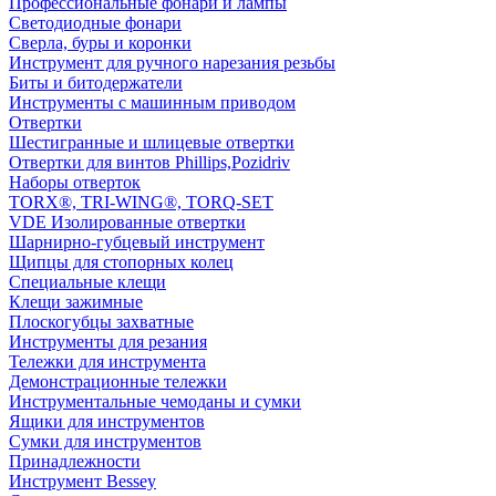
Профессиональные фонари и лампы
Светодиодные фонари
Сверла, буры и коронки
Инструмент для ручного нарезания резьбы
Биты и битодержатели
Инструменты с машинным приводом
Отвертки
Шестигранные и шлицевые отвертки
Отвертки для винтов Phillips,Pozidriv
Наборы отверток
TORX®, TRI-WING®, TORQ-SET
VDE Изолированные отвертки
Шарнирно-губцевый инструмент
Щипцы для стопорных колец
Специальные клещи
Клещи зажимные
Плоскогубцы захватные
Инструменты для резания
Тележки для инструмента
Демонстрационные тележки
Инструментальные чемоданы и сумки
Ящики для инструментов
Сумки для инструментов
Принадлежности
Инструмент Bessey