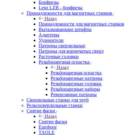
Борфрезы
Lenz LZB - борфрезы
Принадлежности для магнитных станков
Назад
Принадлежности для магнитных станков
Выталкивающие штифты
Адаптеры
Удлинители
Патроны сверлильные
Патроны для корончатых сверл
Расточные головки
Резьбонарезная оснастка
Назад
Резьбонарезная оснастка
Резьбонарезные патроны
Резьбонарезные головки
Резьбонарезные наборы
Реверсивные патроны
Сверлильные станки для труб
Рельсосверлильные станки
Снятие фаски
Назад
Снятие фаски
Euroboor
TAOLE