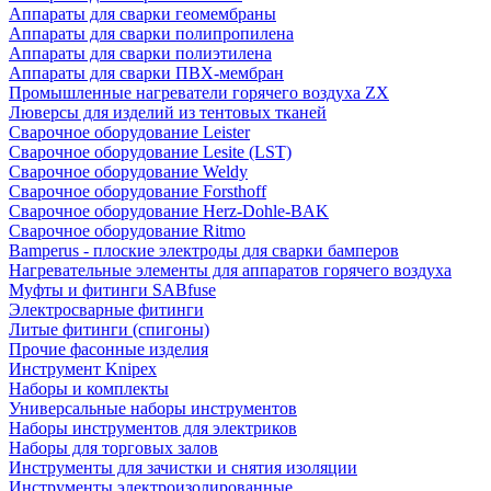
Аппараты для сварки геомембраны
Аппараты для сварки полипропилена
Аппараты для сварки полиэтилена
Аппараты для сварки ПВХ-мембран
Промышленные нагреватели горячего воздуха ZX
Люверсы для изделий из тентовых тканей
Сварочное оборудование Leister
Сварочное оборудование Lesite (LST)
Сварочное оборудование Weldy
Сварочное оборудование Forsthoff
Сварочное оборудование Herz-Dohle-BAK
Сварочное оборудование Ritmo
Bamperus - плоские электроды для сварки бамперов
Нагревательные элементы для аппаратов горячего воздуха
Муфты и фитинги SABfuse
Электросварные фитинги
Литые фитинги (спигоны)
Прочие фасонные изделия
Инструмент Knipex
Наборы и комплекты
Универсальные наборы инструментов
Наборы инструментов для электриков
Наборы для торговых залов
Инструменты для зачистки и снятия изоляции
Инструменты электроизолированные