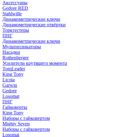
Аксессуары
Gedore RED
Stahlwille
Динамометрические ключи
Динамометрические отвёртки
Торктестеры
ПНГ
Динамометрические ключи
Мультипликаторы
Насадки
Rothenberger
Усилители крутящего момента
TorqLeader
King Tony
Licota
Garwin
Gedore
Losomat
ПНГ
Гайковерты
King Tony
Наборы с гайковертом
Mighty Seven
Наборы с гайковертом
Losomat