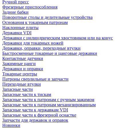
Ручной пресс
Фрезерные приспособления
Задние бабки
Поворотные столы и делительные устройства
Основания к токарным патронам
Наклонные плиты
Державки VDI
Державки с цилиндрическим хвостовиком или на конус
Державки для токарных ножей
Державки, оправки, переходные втулки
Быстросменные токарные и цанговые державки
Контактные датчики
Зажимные цанги
Державки и оправки
Токарные центры
Патроны сверлильные и запчасти
Переходные втулки
Запасные части
Запасные части к тискам
Запасные части к патронам с ручным зажимом
Запасные части к патронам механизированным
Запасные части к державкам VDI
Запасные части к фрезерной оснастке
Запчасти для державок и оправок
Новинки