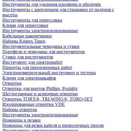
Инструменты для удаления изоляции и оболочек
Инструменты с креплением для страховки от падения с
высоты
Инструменты для опрессовки
Клещи для опрессовки
Инструменты электроизолированные
Кабельные наконечники
Наборы Knipex Tanos
Инструментальные чемоданы и сумки
Портфели и чемоданы для инструментов
Сумки для инструментов
Инструмент для электроработ
Пинцеты для прецизионных работ
Электроизмерительный инструмент и тестеры
Ключи для электрошкафов
Отвертки
Отвертки для винтов Phillips, Pozidriv
Шестигранные и шлицевые отвертки
Отвертки TORX®, TRI-WING®, TORQ-SET
Изолированные отвертки VDE
Наборы отверток
Инструменты электроизолированные
Ножницы и резаки
Ножницы для резки кабеля и проволочных тросов
Инструменты электроизолированные