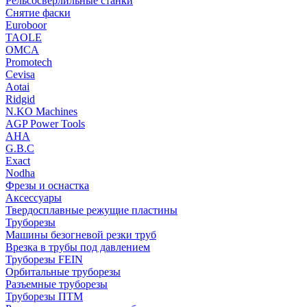
Рельсосверлильные станки
Снятие фаски
Euroboor
TAOLE
OMCA
Promotech
Cevisa
Aotai
Ridgid
N.KO Machines
AGP Power Tools
AHA
G.B.C
Exact
Nodha
Фрезы и оснастка
Аксессуары
Твердосплавные режущие пластины
Труборезы
Машины безогневой резки труб
Врезка в трубы под давлением
Труборезы FEIN
Орбитальные труборезы
Разъемные труборезы
Труборезы ПТМ