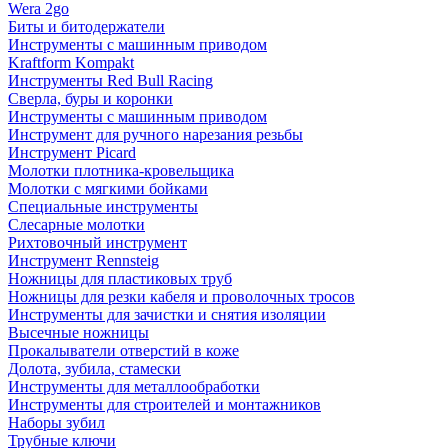
Wera 2go
Биты и битодержатели
Инструменты с машинным приводом
Kraftform Kompakt
Инструменты Red Bull Racing
Сверла, буры и коронки
Инструменты с машинным приводом
Инструмент для ручного нарезания резьбы
Инструмент Picard
Молотки плотника-кровельщика
Молотки с мягкими бойками
Специальные инструменты
Слесарные молотки
Рихтовочный инструмент
Инструмент Rennsteig
Ножницы для пластиковых труб
Ножницы для резки кабеля и проволочных тросов
Инструменты для зачистки и снятия изоляции
Высечные ножницы
Прокалыватели отверстий в коже
Долота, зубила, стамески
Инструменты для металлообработки
Инструменты для строителей и монтажников
Наборы зубил
Трубные ключи