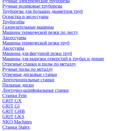
Ручные электрические труборезы
Ручные роликовые труборезы
Труборезы для больших диаметров труб
Оснастка и аксессуары
Трубогибы
Газорезательные машины
Машины термической резки по листу
Аксессуары
Машины термической резки труб
Аксесуары
Машины для фигурной резки труб
Машины для вырезки отверстий в трубах и днище
Отрезные станки и пилы по металлу
Ручные пилы по металлу
Отрезные дисковые станки
Ленточнопильные станки
Пильные диски
Ленточно-шлифовальные станки
Станки Fein
GRIT GX
GRIT GI
GRIT GHB
GRIT GKS
NKO Machines
Станки Stalex