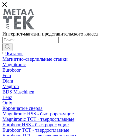
Интернет-магазин представительского класса
Каталог
Магнитно-сверлильные станки
Magnitronic
Euroboor
Fein
Diam
Magtron
BDS Maschinen
Lenz
Onix
Корончатые сверла
Magnitronic HSS - быстрорежущие
Magnitronic TCT - твердосплавные
Euroboor HSS - быстрорежущие
Euroboor TCT - твердосплавные
Euroboor TCT - для сверления рельс