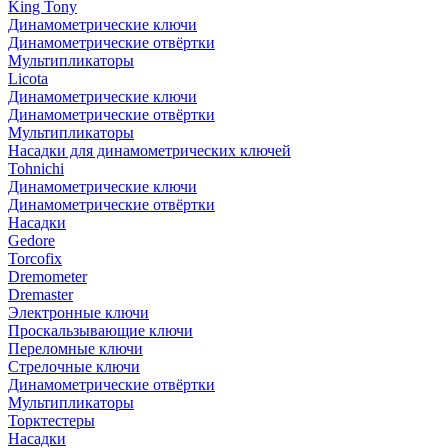
King Tony
Динамометрические ключи
Динамометрические отвёртки
Мультипликаторы
Licota
Динамометрические ключи
Динамометрические отвёртки
Мультипликаторы
Насадки для динамометрических ключей
Tohnichi
Динамометрические ключи
Динамометрические отвёртки
Насадки
Gedore
Torcofix
Dremometer
Dremaster
Электронные ключи
Проскальзывающие ключи
Переломные ключи
Стрелочные ключи
Динамометрические отвёртки
Мультипликаторы
Торктестеры
Насадки