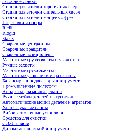
Заточные станки
Станки для заточки корончатых сверл
Станки для заточки спиральных сверл
Станки для заточки концевых фрез
Подставки и опоры
Redli
Ridgid
Stalex
Сварочные центраторы
Сварочные вращатели
Сварочные позиционеры
Магнитные грузозахваты и угольники
Ручные захваты
Магнитные грузозахваты
Магнитные угольники и фиксаторы
Балансиры и подвесы для инструмента
Промышленные пылесосы
Аппараты для мойки делатей
Ручные мойки деталей и агрегатов
Автоматические мойки деталей и агрегатов
Ультразвуковые ванны
Виброгалтовочные установки
Средства для очистки
СОЖ и паста
Динамометрический инструмент