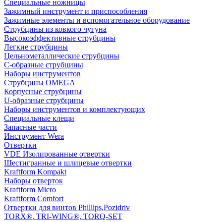
Специальные ножницы
Зажимный инструмент и приспособления
Зажимные элементы и вспомогательное оборудование
Струбцины из ковкого чугуна
Высокоэффективные струбцины
Легкие струбцины
Цельнометаллические струбцины
C-образные струбцины
Наборы инструментов
Струбцины OMEGA
Корпусные струбцины
U-образные струбцины
Наборы инструментов и комплектующих
Специальные клещи
Запасные части
Инструмент Wera
Отвертки
VDE Изолированные отвертки
Шестигранные и шлицевые отвертки
Kraftform Kompakt
Наборы отверток
Kraftform Micro
Kraftform Comfort
Отвертки для винтов Phillips,Pozidriv
TORX®, TRI-WING®, TORQ-SET