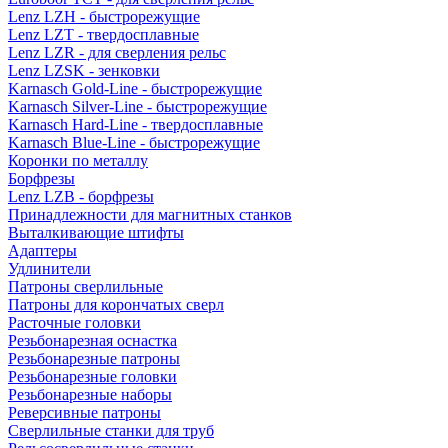
Lenz LZH - быстрорежущие
Lenz LZT - твердосплавные
Lenz LZR - для сверления рельс
Lenz LZSK - зенковки
Karnasch Gold-Line - быстрорежущие
Karnasch Silver-Line - быстрорежущие
Karnasch Hard-Line - твердосплавные
Karnasch Blue-Line - быстрорежущие
Коронки по металлу
Борфрезы
Lenz LZB - борфрезы
Принадлежности для магнитных станков
Выталкивающие штифты
Адаптеры
Удлинители
Патроны сверлильные
Патроны для корончатых сверл
Расточные головки
Резьбонарезная оснастка
Резьбонарезные патроны
Резьбонарезные головки
Резьбонарезные наборы
Реверсивные патроны
Сверлильные станки для труб