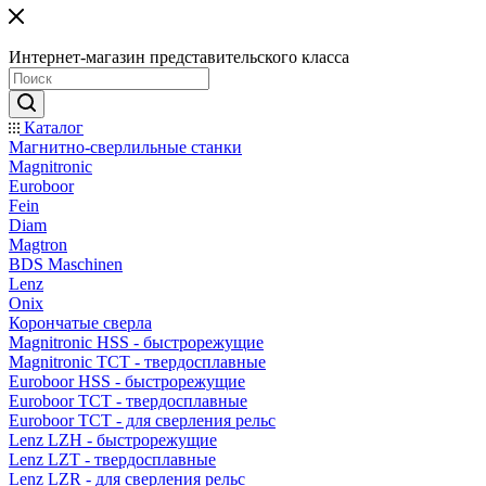
Интернет-магазин представительского класса
Каталог
Магнитно-сверлильные станки
Magnitronic
Euroboor
Fein
Diam
Magtron
BDS Maschinen
Lenz
Onix
Корончатые сверла
Magnitronic HSS - быстрорежущие
Magnitronic TCT - твердосплавные
Euroboor HSS - быстрорежущие
Euroboor TCT - твердосплавные
Euroboor TCT - для сверления рельс
Lenz LZH - быстрорежущие
Lenz LZT - твердосплавные
Lenz LZR - для сверления рельс