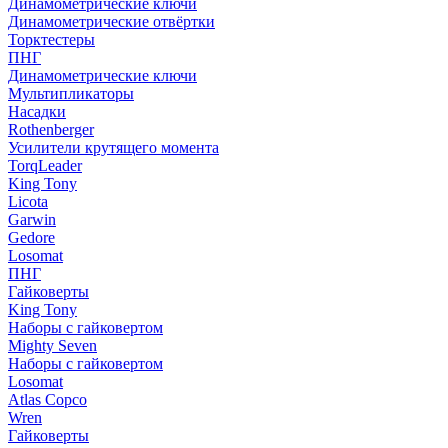
Динамометрические ключи
Динамометрические отвёртки
Торктестеры
ПНГ
Динамометрические ключи
Мультипликаторы
Насадки
Rothenberger
Усилители крутящего момента
TorqLeader
King Tony
Licota
Garwin
Gedore
Losomat
ПНГ
Гайковерты
King Tony
Наборы с гайковертом
Mighty Seven
Наборы с гайковертом
Losomat
Atlas Copco
Wren
Гайковерты