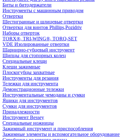
Биты и битодержатели
Инструменты с машинным приводом
Отвертки
Шестигранные и шлицевые отвертки
Отвертки для винтов Phillips,Pozidriv
Наборы отверток
TORX®, TRI-WING®, TORQ-SET
VDE Изолированные отвертки
Шарнирно-губцевый инструмент
Щипцы для стопорных колец
Специальные клещи
Клещи зажимные
Плоскогубцы захватные
Инструменты для резания
Тележки для инструмента
Демонстрационные тележки
Инструментальные чемоданы и сумки
Ящики для инструментов
Сумки для инструментов
Принадлежности
Инструмент Bessey
Специальные ножницы
Зажимный инструмент и приспособления
Зажимные элементы и вспомогательное оборудование
Струбцины из ковкого чугуна