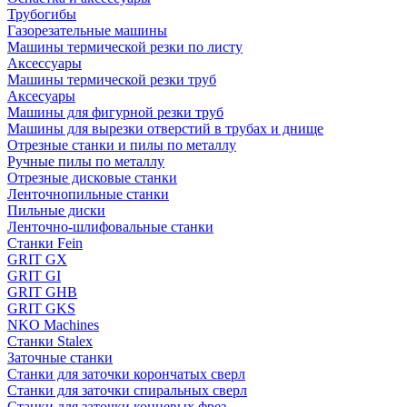
Трубогибы
Газорезательные машины
Машины термической резки по листу
Аксессуары
Машины термической резки труб
Аксесуары
Машины для фигурной резки труб
Машины для вырезки отверстий в трубах и днище
Отрезные станки и пилы по металлу
Ручные пилы по металлу
Отрезные дисковые станки
Ленточнопильные станки
Пильные диски
Ленточно-шлифовальные станки
Станки Fein
GRIT GX
GRIT GI
GRIT GHB
GRIT GKS
NKO Machines
Станки Stalex
Заточные станки
Станки для заточки корончатых сверл
Станки для заточки спиральных сверл
Станки для заточки концевых фрез