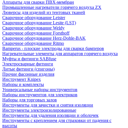
Аппараты для сварки ПВХ-мембран
Промышленные нагреватели горячего воздуха ZX
Люверсы для изделий из тентовых тканей
Сварочное оборудование Leister
Сварочное оборудование Lesite (LST)
Сварочное оборудование Weldy
Сварочное оборудование Forsthoff
Сварочное оборудование Herz-Dohle-BAK
Сварочное оборудование Ritmo
Bamperus - плоские электроды для сварки бамперов
Нагревательные элементы для аппаратов горячего воздуха
Муфты и фитинги SABfuse
Электросварные фитинги
Литые фитинги (спигоны)
Прочие фасонные изделия
Инструмент Knipex
Наборы и комплекты
Универсальные наборы инструментов
Наборы инструментов для электриков
Наборы для торговых залов
Инструменты для зачистки и снятия изоляции
Инструменты электроизолированные
Инструменты для удаления изоляции и оболочек
Инструменты с креплением для страховки от падения с
высоты