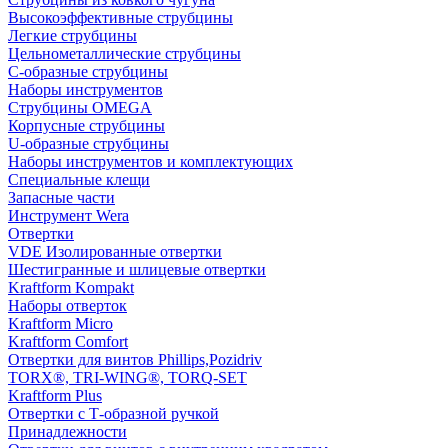
Высокоэффективные струбцины
Легкие струбцины
Цельнометаллические струбцины
C-образные струбцины
Наборы инструментов
Струбцины OMEGA
Корпусные струбцины
U-образные струбцины
Наборы инструментов и комплектующих
Специальные клещи
Запасные части
Инструмент Wera
Отвертки
VDE Изолированные отвертки
Шестигранные и шлицевые отвертки
Kraftform Kompakt
Наборы отверток
Kraftform Micro
Kraftform Comfort
Отвертки для винтов Phillips,Pozidriv
TORX®, TRI-WING®, TORQ-SET
Kraftform Plus
Отвертки с Т-образной ручкой
Принадлежности