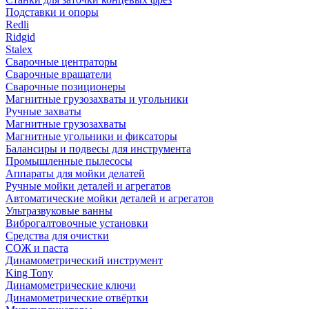
Подставки и опоры
Redli
Ridgid
Stalex
Сварочные центраторы
Сварочные вращатели
Сварочные позиционеры
Магнитные грузозахваты и угольники
Ручные захваты
Магнитные грузозахваты
Магнитные угольники и фиксаторы
Балансиры и подвесы для инструмента
Промышленные пылесосы
Аппараты для мойки делатей
Ручные мойки деталей и агрегатов
Автоматические мойки деталей и агрегатов
Ультразвуковые ванны
Виброгалтовочные установки
Средства для очистки
СОЖ и паста
Динамометрический инструмент
King Tony
Динамометрические ключи
Динамометрические отвёртки