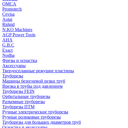
OMCA
Promotech
Cevisa
Aotai
Ridgid
N.KO Machines
AGP Power Tools
AHA
G.B.C
Exact
Nodha
Фрезы и оснастка
Аксессуары
Твердосплавные режущие пластины
Труборезы
Машины безогневой резки труб
Врезка в трубы под давлением
Труборезы FEIN
Орбитальные труборезы
Разъемные труборезы
Труборезы ПТМ
Ручные электрические труборезы
Ручные роликовые труборезы
Труборезы для больших диаметров труб
Оснастка и аксессуары