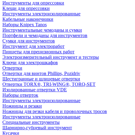
Инструменты для опрессовки
Клещи для опрессовки
Инструменты электроизолированные
Кабельные наконечники
Наборы Knipex Tanos
Инструментальные чемоданы и сумки
Портфели и чемоданы для инструментов
Сумки для инструментов
Инструмент для электроработ
Пинцеты для прецизионных работ
Электроизмерительный инструмент и тестеры
Ключи для электрошкафов
Отвертки
Отвертки для винтов Phillips, Pozidriv
Шестигранные и шлицевые отвертки
Отвертки TORX®, TRI-WING®, TORQ-SET
Изолированные отвертки VDE
Наборы отверток
Инструменты электроизолированные
Ножницы и резаки
Ножницы для резки кабеля и проволочных тросов
Инструменты электроизолированные
Специальные инструменты
Шарнирно-губцевый инструмент
Кусачки