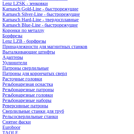
Lenz LZSK - зенковки
Karnasch Gold-Line - быстрорежущие
Karnasch Silver-Line - быстрорежущие
Karnasch Hard-Line - твердосплавные
Karnasch Blue-Line - быстрорежущие
Коронки по металлу
Борфрезы
Lenz LZB - борфрезы
Принадлежности для магнитных станков
Выталкивающие штифты
Адаптеры
Удлинители
Патроны сверлильные
Патроны для корончатых сверл
Расточные головки
Резьбонарезная оснастка
Резьбонарезные патроны
Резьбонарезные головки
Резьбонарезные наборы
Реверсивные патроны
Сверлильные станки для труб
Рельсосверлильные станки
Снятие фаски
Euroboor
TAOLE