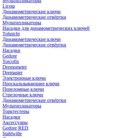
Мультипликаторы
Licota
Динамометрические ключи
Динамометрические отвёртки
Мультипликаторы
Насадки для динамометрических ключей
Tohnichi
Динамометрические ключи
Динамометрические отвёртки
Насадки
Gedore
Torcofix
Dremometer
Dremaster
Электронные ключи
Проскальзывающие ключи
Переломные ключи
Стрелочные ключи
Динамометрические отвёртки
Мультипликаторы
Торктестеры
Насадки
Аксессуары
Gedore RED
Stahlwille