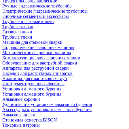
Трубогибы гидравлические
Ручные гидравлические трубогибы
Электрические гидравлические трубогибы
Гибочные сегменты и аксессуары
Трубные и газовые ключи
Трубные ключи
Газовые ключи
Трубные тиски
Машины для стыковой сварки
Гидравлические сварочные машины
Механические сварочные машины
Комплектующие для сварочных машин
Оборудование для раструбной сварки
Аппараты для раструбной сварки
Насадки для раструбных аппаратов
Ножницы для пластиковых труб
Инструмент для пресс-фитинга
Установки алмазного бурения
Установки алмазного бурения
Алмазные коронки
Удлинители к установкам алмазного бурения
Аксессуары к установкам алмазного бурения
Алмазные диски
Станочная оснастка BISON
Токарные патроны