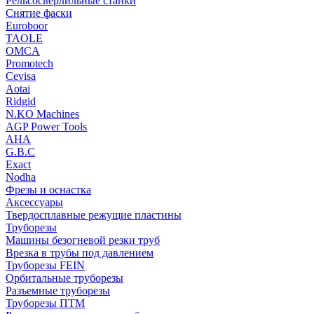
Рельсосверлильные станки
Снятие фаски
Euroboor
TAOLE
OMCA
Promotech
Cevisa
Aotai
Ridgid
N.KO Machines
AGP Power Tools
AHA
G.B.C
Exact
Nodha
Фрезы и оснастка
Аксессуары
Твердосплавные режущие пластины
Труборезы
Машины безогневой резки труб
Врезка в трубы под давлением
Труборезы FEIN
Орбитальные труборезы
Разъемные труборезы
Труборезы ПТМ