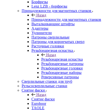
Борфрезы
Lenz LZB - борфрезы
Принадлежности для магнитных станков
Назад
Принадлежности для магнитных станков
Выталкивающие штифты
Адаптеры
Удлинители
Патроны сверлильные
Патроны для корончатых сверл
Расточные головки
Резьбонарезная оснастка
Назад
Резьбонарезная оснастка
Резьбонарезные патроны
Резьбонарезные головки
Резьбонарезные наборы
Реверсивные патроны
Сверлильные станки для труб
Рельсосверлильные станки
Снятие фаски
Назад
Снятие фаски
Euroboor
TAOLE