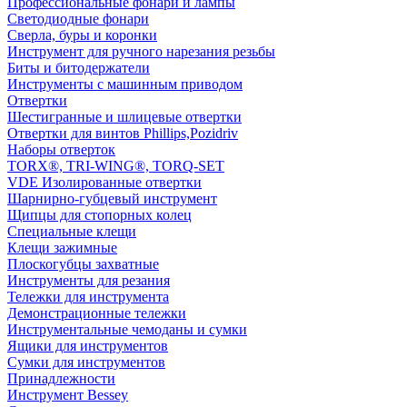
Профессиональные фонари и лампы
Светодиодные фонари
Сверла, буры и коронки
Инструмент для ручного нарезания резьбы
Биты и битодержатели
Инструменты с машинным приводом
Отвертки
Шестигранные и шлицевые отвертки
Отвертки для винтов Phillips,Pozidriv
Наборы отверток
TORX®, TRI-WING®, TORQ-SET
VDE Изолированные отвертки
Шарнирно-губцевый инструмент
Щипцы для стопорных колец
Специальные клещи
Клещи зажимные
Плоскогубцы захватные
Инструменты для резания
Тележки для инструмента
Демонстрационные тележки
Инструментальные чемоданы и сумки
Ящики для инструментов
Сумки для инструментов
Принадлежности
Инструмент Bessey