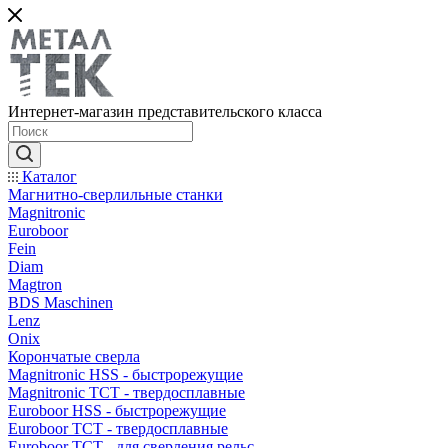
Интернет-магазин представительского класса
Каталог
Магнитно-сверлильные станки
Magnitronic
Euroboor
Fein
Diam
Magtron
BDS Maschinen
Lenz
Onix
Корончатые сверла
Magnitronic HSS - быстрорежущие
Magnitronic TCT - твердосплавные
Euroboor HSS - быстрорежущие
Euroboor TCT - твердосплавные
Euroboor TCT - для сверления рельс