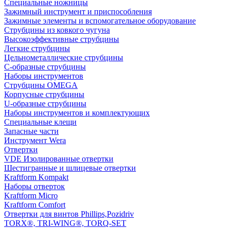
Специальные ножницы
Зажимный инструмент и приспособления
Зажимные элементы и вспомогательное оборудование
Струбцины из ковкого чугуна
Высокоэффективные струбцины
Легкие струбцины
Цельнометаллические струбцины
C-образные струбцины
Наборы инструментов
Струбцины OMEGA
Корпусные струбцины
U-образные струбцины
Наборы инструментов и комплектующих
Специальные клещи
Запасные части
Инструмент Wera
Отвертки
VDE Изолированные отвертки
Шестигранные и шлицевые отвертки
Kraftform Kompakt
Наборы отверток
Kraftform Micro
Kraftform Comfort
Отвертки для винтов Phillips,Pozidriv
TORX®, TRI-WING®, TORQ-SET