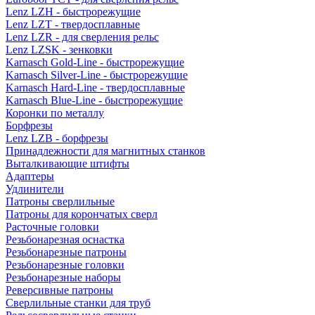
Lenz LZH - быстрорежущие
Lenz LZT - твердосплавные
Lenz LZR - для сверления рельс
Lenz LZSK - зенковки
Karnasch Gold-Line - быстрорежущие
Karnasch Silver-Line - быстрорежущие
Karnasch Hard-Line - твердосплавные
Karnasch Blue-Line - быстрорежущие
Коронки по металлу
Борфрезы
Lenz LZB - борфрезы
Принадлежности для магнитных станков
Выталкивающие штифты
Адаптеры
Удлинители
Патроны сверлильные
Патроны для корончатых сверл
Расточные головки
Резьбонарезная оснастка
Резьбонарезные патроны
Резьбонарезные головки
Резьбонарезные наборы
Реверсивные патроны
Сверлильные станки для труб