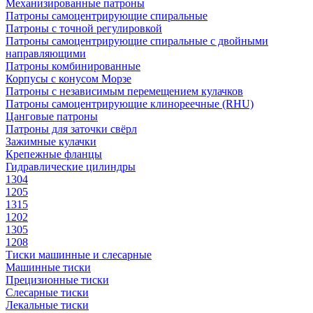
Механизированные патроны
Патроны самоцентрирующие спиральные
Патроны с точной регулировкой
Патроны самоцентрирующие спиральные с двойными
направляющими
Патроны комбинированные
Корпусы с конусом Морзе
Патроны с независимым перемещением кулачков
Патроны самоцентрирующие клинореечные (RHU)
Цанговые патроны
Патроны для заточки свёрл
Зажимные кулачки
Крепежные фланцы
Гидравлические цилиндры
1304
1205
1315
1202
1305
1208
Тиски машинные и слесарные
Машинные тиски
Прецизионные тиски
Слесарные тиски
Лекальные тиски