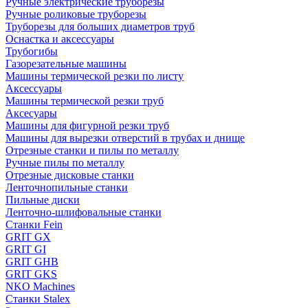
Ручные электрические труборезы
Ручные роликовые труборезы
Труборезы для больших диаметров труб
Оснастка и аксессуары
Трубогибы
Газорезательные машины
Машины термической резки по листу
Аксессуары
Машины термической резки труб
Аксесуары
Машины для фигурной резки труб
Машины для вырезки отверстий в трубах и днище
Отрезные станки и пилы по металлу
Ручные пилы по металлу
Отрезные дисковые станки
Ленточнопильные станки
Пильные диски
Ленточно-шлифовальные станки
Станки Fein
GRIT GX
GRIT GI
GRIT GHB
GRIT GKS
NKO Machines
Станки Stalex