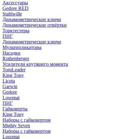
Аксессуары
Gedore RED
Stahlwille
Динамометрические ключи
Динамометрические отвёртки
Торктестеры
ПНГ
Динамометрические ключи
Мультипликаторы
Насадки
Rothenberger
Усилители крутящего момента
TorqLeader
King Tony
Licota
Garwin
Gedore
Losomat
ПНГ
Гайковерты
King Tony
Наборы с гайковертом
Mighty Seven
Наборы с гайковертом
Losomat