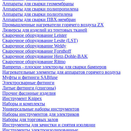
Аппараты для сварки геомембраны
Аппараты для сварки полипропилена
Аппараты для сварки полиэтилена
Аппараты для сварки ПВХ-мембран
Промышленные нагреватели горячего воздуха ZX
Люверсы для изделий из тентовых тканей
Сварочное оборудование Leister
Сварочное оборудование Lesite (LST)
Сварочное оборудование Weldy
Сварочное оборудование Forsthoff
Сварочное оборудование Herz-Dohle-BAK
Сварочное оборудование Ritmo
Bamperus - плоские электроды для сварки бамперов
Нагревательные элементы для аппаратов горячего воздуха
Муфты и фитинги SABfuse
Электросварные фитинги
Литые фитинги (спигоны)
Прочие фасонные изделия
Инструмент Knipex
Наборы и комплекты
Универсальные наборы инструментов
Наборы инструментов для электриков
Наборы для торговых залов
Инструменты для зачистки и снятия изоляции
Инструменты электроизолированные