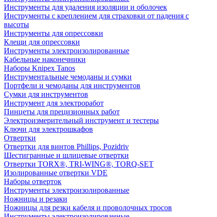
Инструменты для удаления изоляции и оболочек
Инструменты с креплением для страховки от падения с
высоты
Инструменты для опрессовки
Клещи для опрессовки
Инструменты электроизолированные
Кабельные наконечники
Наборы Knipex Tanos
Инструментальные чемоданы и сумки
Портфели и чемоданы для инструментов
Сумки для инструментов
Инструмент для электроработ
Пинцеты для прецизионных работ
Электроизмерительный инструмент и тестеры
Ключи для электрошкафов
Отвертки
Отвертки для винтов Phillips, Pozidriv
Шестигранные и шлицевые отвертки
Отвертки TORX®, TRI-WING®, TORQ-SET
Изолированные отвертки VDE
Наборы отверток
Инструменты электроизолированные
Ножницы и резаки
Ножницы для резки кабеля и проволочных тросов
Инструменты электроизолированные