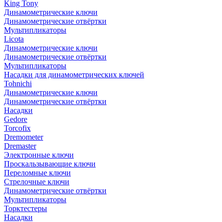
King Tony
Динамометрические ключи
Динамометрические отвёртки
Мультипликаторы
Licota
Динамометрические ключи
Динамометрические отвёртки
Мультипликаторы
Насадки для динамометрических ключей
Tohnichi
Динамометрические ключи
Динамометрические отвёртки
Насадки
Gedore
Torcofix
Dremometer
Dremaster
Электронные ключи
Проскальзывающие ключи
Переломные ключи
Стрелочные ключи
Динамометрические отвёртки
Мультипликаторы
Торктестеры
Насадки