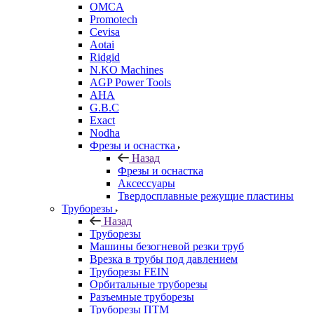
OMCA
Promotech
Cevisa
Aotai
Ridgid
N.KO Machines
AGP Power Tools
AHA
G.B.C
Exact
Nodha
Фрезы и оснастка
Назад
Фрезы и оснастка
Аксессуары
Твердосплавные режущие пластины
Труборезы
Назад
Труборезы
Машины безогневой резки труб
Врезка в трубы под давлением
Труборезы FEIN
Орбитальные труборезы
Разъемные труборезы
Труборезы ПТМ