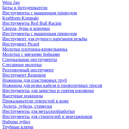
Wera 2go
Биты и битодержатели
Инструменты с машинным приводом
Kraftform Kompakt
Инструменты Red Bull Racing
Сверла, буры и коронки
Инструменты с машинным приводом
Инструмент для ручного нарезания резьбы
Инструмент Picard
Молотки плотника-кровельщика
Молотки с мягкими бойками
Специальные инструменты
Слесарные молотки
Рихтовочный инструмент
Инструмент Rennsteig
Ножницы для пластиковых труб
Ножницы для резки кабеля и проволочных тросов
Инструменты для зачистки и снятия изоляции
Высечные ножницы
Прокалыватели отверстий в коже
Долота, зубила, стамески
Инструменты для металлообработки
Инструменты для строителей и монтажников
Наборы зубил
Трубные ключи