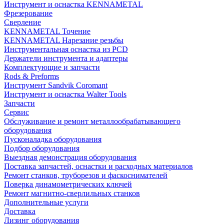
Инструмент и оснастка KENNAMETAL
Фрезерование
Сверление
KENNAMETAL Точение
KENNAMETAL Нарезание резьбы
Инструментальная оснастка из PCD
Держатели инструмента и адаптеры
Комплектующие и запчасти
Rods & Preforms
Инструмент Sandvik Coromant
Инструмент и оснастка Walter Tools
Запчасти
Сервис
Обслуживание и ремонт металлообрабатывающего
оборудования
Пусконаладка оборудования
Подбор оборудования
Выездная демонстрация оборудования
Поставка запчастей, оснастки и расходных материалов
Ремонт станков, труборезов и фаскоснимателей
Поверка динамометрических ключей
Ремонт магнитно-сверлильных станков
Дополнительные услуги
Доставка
Лизинг оборудования