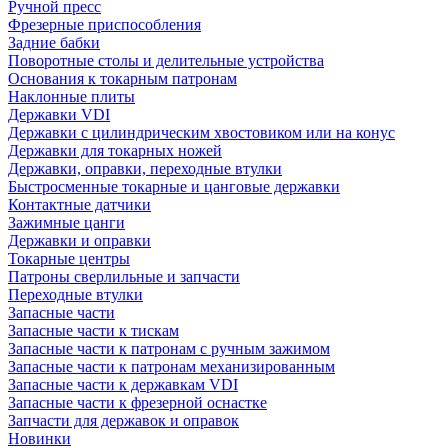
Ручной пресс
Фрезерные приспособления
Задние бабки
Поворотные столы и делительные устройства
Основания к токарным патронам
Наклонные плиты
Державки VDI
Державки с цилиндрическим хвостовиком или на конус
Державки для токарных ножей
Державки, оправки, переходные втулки
Быстросменные токарные и цанговые державки
Контактные датчики
Зажимные цанги
Державки и оправки
Токарные центры
Патроны сверлильные и запчасти
Переходные втулки
Запасные части
Запасные части к тискам
Запасные части к патронам с ручным зажимом
Запасные части к патронам механизированным
Запасные части к державкам VDI
Запасные части к фрезерной оснастке
Запчасти для державок и оправок
Новинки