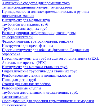
Химические средства для промывки труб
Телеинспекционные камеры, течеискатели
Принадлежности для электромеханических и ручных
прочистных машин
Инструмент для медных труб
Трубогибы для медных труб
Труборезы для медных труб
Развальцовщики, отбортовщики, экспандеры,
труборасширители
Фаскосниматели, гратосниматели, зенковка
Инструмент для пресс-фитинга
Пресс инструмент для обжима фитингов. Радиальная
опрессовка
Пресс инструмент для труб из сшитого полиэтилена (PEX).
Аксиальные прессы. (PEX)
Инструмент для монтажа стальных труб
Гидравлические трубогибы для стальных труб
Резьбонарезные станки и принадлежности
Пилы для резки труб
Станки для накатки желобков
Резьбонарезные клуппы
Труборезы для стальных и нержавеющих труб,
фаскосниматели
Оборудование для проверки герметичности и заморозки
трубопроводов