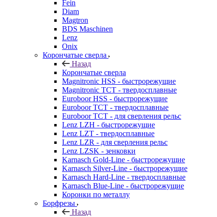
Fein
Diam
Magtron
BDS Maschinen
Lenz
Onix
Корончатые сверла
Назад
Корончатые сверла
Magnitronic HSS - быстрорежущие
Magnitronic TCT - твердосплавные
Euroboor HSS - быстрорежущие
Euroboor TCT - твердосплавные
Euroboor TCT - для сверления рельс
Lenz LZH - быстрорежущие
Lenz LZT - твердосплавные
Lenz LZR - для сверления рельс
Lenz LZSK - зенковки
Karnasch Gold-Line - быстрорежущие
Karnasch Silver-Line - быстрорежущие
Karnasch Hard-Line - твердосплавные
Karnasch Blue-Line - быстрорежущие
Коронки по металлу
Борфрезы
Назад