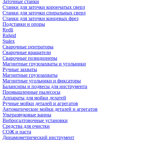
Заточные станки
Станки для заточки корончатых сверл
Станки для заточки спиральных сверл
Станки для заточки концевых фрез
Подставки и опоры
Redli
Ridgid
Stalex
Сварочные центраторы
Сварочные вращатели
Сварочные позиционеры
Магнитные грузозахваты и угольники
Ручные захваты
Магнитные грузозахваты
Магнитные угольники и фиксаторы
Балансиры и подвесы для инструмента
Промышленные пылесосы
Аппараты для мойки делатей
Ручные мойки деталей и агрегатов
Автоматические мойки деталей и агрегатов
Ультразвуковые ванны
Виброгалтовочные установки
Средства для очистки
СОЖ и паста
Динамометрический инструмент