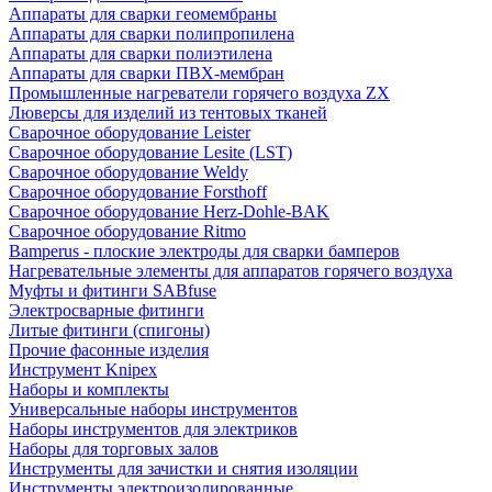
Аппараты для сварки геомембраны
Аппараты для сварки полипропилена
Аппараты для сварки полиэтилена
Аппараты для сварки ПВХ-мембран
Промышленные нагреватели горячего воздуха ZX
Люверсы для изделий из тентовых тканей
Сварочное оборудование Leister
Сварочное оборудование Lesite (LST)
Сварочное оборудование Weldy
Сварочное оборудование Forsthoff
Сварочное оборудование Herz-Dohle-BAK
Сварочное оборудование Ritmo
Bamperus - плоские электроды для сварки бамперов
Нагревательные элементы для аппаратов горячего воздуха
Муфты и фитинги SABfuse
Электросварные фитинги
Литые фитинги (спигоны)
Прочие фасонные изделия
Инструмент Knipex
Наборы и комплекты
Универсальные наборы инструментов
Наборы инструментов для электриков
Наборы для торговых залов
Инструменты для зачистки и снятия изоляции
Инструменты электроизолированные