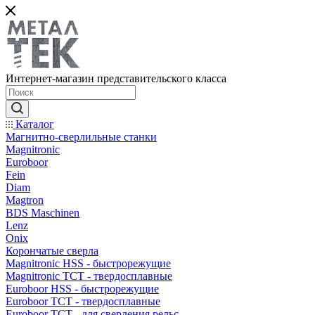
Интернет-магазин представительского класса
Каталог
Магнитно-сверлильные станки
Magnitronic
Euroboor
Fein
Diam
Magtron
BDS Maschinen
Lenz
Onix
Корончатые сверла
Magnitronic HSS - быстрорежущие
Magnitronic TCT - твердосплавные
Euroboor HSS - быстрорежущие
Euroboor TCT - твердосплавные
Euroboor TCT - для сверления рельс