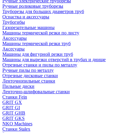
Ручные электрические труборезы
Ручные роликовые труборезы
Труборезы для больших диаметров труб
Оснастка и аксессуары
Трубогибы
Газорезательные машины
Машины термической резки по листу
Аксессуары
Машины термической резки труб
Аксесуары
Машины для фигурной резки труб
Машины для вырезки отверстий в трубах и днище
Отрезные станки и пилы по металлу
Ручные пилы по металлу
Отрезные дисковые станки
Ленточнопильные станки
Пильные диски
Ленточно-шлифовальные станки
Станки Fein
GRIT GX
GRIT GI
GRIT GHB
GRIT GKS
NKO Machines
Станки Stalex