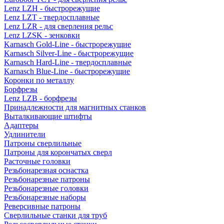
Lenz LZH - быстрорежущие
Lenz LZT - твердосплавные
Lenz LZR - для сверления рельс
Lenz LZSK - зенковки
Karnasch Gold-Line - быстрорежущие
Karnasch Silver-Line - быстрорежущие
Karnasch Hard-Line - твердосплавные
Karnasch Blue-Line - быстрорежущие
Коронки по металлу
Борфрезы
Lenz LZB - борфрезы
Принадлежности для магнитных станков
Выталкивающие штифты
Адаптеры
Удлинители
Патроны сверлильные
Патроны для корончатых сверл
Расточные головки
Резьбонарезная оснастка
Резьбонарезные патроны
Резьбонарезные головки
Резьбонарезные наборы
Реверсивные патроны
Сверлильные станки для труб