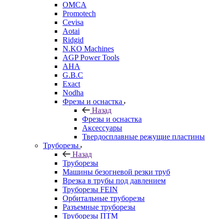
OMCA
Promotech
Cevisa
Aotai
Ridgid
N.KO Machines
AGP Power Tools
AHA
G.B.C
Exact
Nodha
Фрезы и оснастка
Назад
Фрезы и оснастка
Аксессуары
Твердосплавные режущие пластины
Труборезы
Назад
Труборезы
Машины безогневой резки труб
Врезка в трубы под давлением
Труборезы FEIN
Орбитальные труборезы
Разъемные труборезы
Труборезы ПТМ