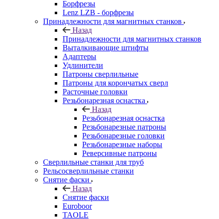
Борфрезы
Lenz LZB - борфрезы
Принадлежности для магнитных станков
Назад
Принадлежности для магнитных станков
Выталкивающие штифты
Адаптеры
Удлинители
Патроны сверлильные
Патроны для корончатых сверл
Расточные головки
Резьбонарезная оснастка
Назад
Резьбонарезная оснастка
Резьбонарезные патроны
Резьбонарезные головки
Резьбонарезные наборы
Реверсивные патроны
Сверлильные станки для труб
Рельсосверлильные станки
Снятие фаски
Назад
Снятие фаски
Euroboor
TAOLE