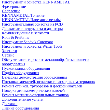
Инструмент и оснастка KENNAMETAL
Фрезерование
Сверление
KENNAMETAL Точение
KENNAMETAL Нарезание резьбы
Инструментальная оснастка из PCD
Держатели инструмента и адаптеры
Комплектующие и запчасти
Rods & Preforms
Инструмент Sandvik Coromant
Инструмент и оснастка Walter Tools
Запчасти
Сервис
Обслуживание и ремонт металлообрабатывающего
оборудования
Пусконаладка оборудования
Подбор оборудования
Выездная демонстрация оборудования
Поставка запчастей, оснастки и расходных материалов
Ремонт станков, труборезов и фаскоснимателей
Поверка динамометрических ключей
Ремонт магнитно-сверлильных станков
Дополнительные услуги
Доставка
Лизинг оборудования