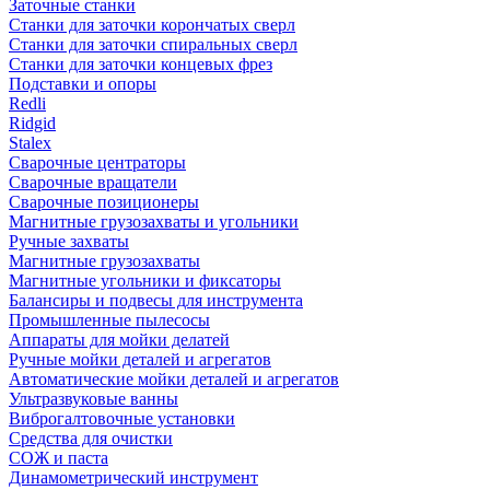
Заточные станки
Станки для заточки корончатых сверл
Станки для заточки спиральных сверл
Станки для заточки концевых фрез
Подставки и опоры
Redli
Ridgid
Stalex
Сварочные центраторы
Сварочные вращатели
Сварочные позиционеры
Магнитные грузозахваты и угольники
Ручные захваты
Магнитные грузозахваты
Магнитные угольники и фиксаторы
Балансиры и подвесы для инструмента
Промышленные пылесосы
Аппараты для мойки делатей
Ручные мойки деталей и агрегатов
Автоматические мойки деталей и агрегатов
Ультразвуковые ванны
Виброгалтовочные установки
Средства для очистки
СОЖ и паста
Динамометрический инструмент