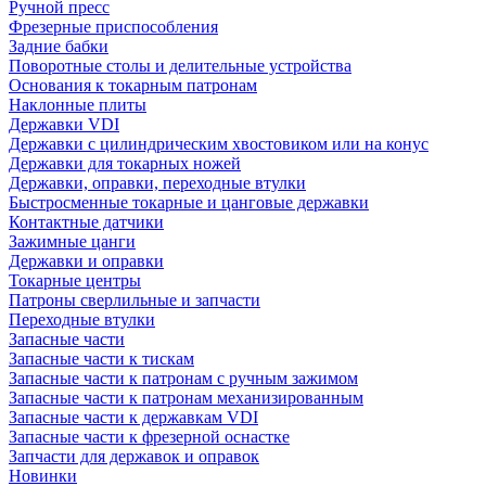
Ручной пресс
Фрезерные приспособления
Задние бабки
Поворотные столы и делительные устройства
Основания к токарным патронам
Наклонные плиты
Державки VDI
Державки с цилиндрическим хвостовиком или на конус
Державки для токарных ножей
Державки, оправки, переходные втулки
Быстросменные токарные и цанговые державки
Контактные датчики
Зажимные цанги
Державки и оправки
Токарные центры
Патроны сверлильные и запчасти
Переходные втулки
Запасные части
Запасные части к тискам
Запасные части к патронам с ручным зажимом
Запасные части к патронам механизированным
Запасные части к державкам VDI
Запасные части к фрезерной оснастке
Запчасти для державок и оправок
Новинки