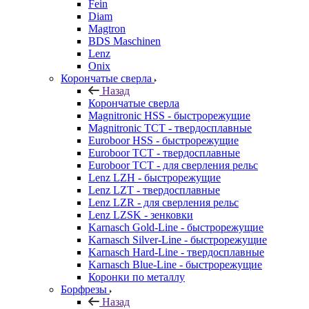
Fein
Diam
Magtron
BDS Maschinen
Lenz
Onix
Корончатые сверла
Назад
Корончатые сверла
Magnitronic HSS - быстрорежущие
Magnitronic TCT - твердосплавные
Euroboor HSS - быстрорежущие
Euroboor TCT - твердосплавные
Euroboor TCT - для сверления рельс
Lenz LZH - быстрорежущие
Lenz LZT - твердосплавные
Lenz LZR - для сверления рельс
Lenz LZSK - зенковки
Karnasch Gold-Line - быстрорежущие
Karnasch Silver-Line - быстрорежущие
Karnasch Hard-Line - твердосплавные
Karnasch Blue-Line - быстрорежущие
Коронки по металлу
Борфрезы
Назад