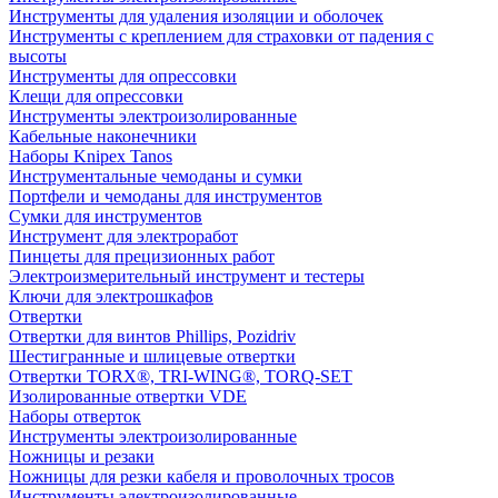
Инструменты для удаления изоляции и оболочек
Инструменты с креплением для страховки от падения с
высоты
Инструменты для опрессовки
Клещи для опрессовки
Инструменты электроизолированные
Кабельные наконечники
Наборы Knipex Tanos
Инструментальные чемоданы и сумки
Портфели и чемоданы для инструментов
Сумки для инструментов
Инструмент для электроработ
Пинцеты для прецизионных работ
Электроизмерительный инструмент и тестеры
Ключи для электрошкафов
Отвертки
Отвертки для винтов Phillips, Pozidriv
Шестигранные и шлицевые отвертки
Отвертки TORX®, TRI-WING®, TORQ-SET
Изолированные отвертки VDE
Наборы отверток
Инструменты электроизолированные
Ножницы и резаки
Ножницы для резки кабеля и проволочных тросов
Инструменты электроизолированные