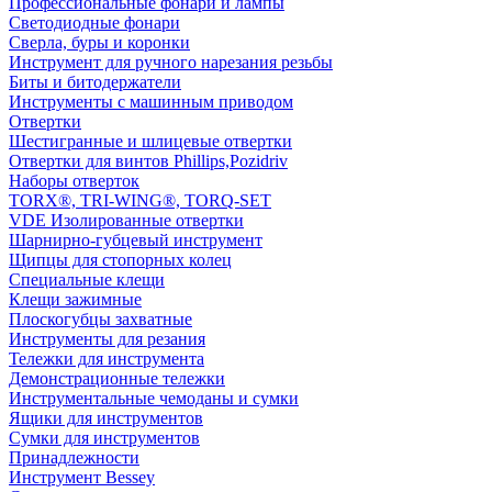
Профессиональные фонари и лампы
Светодиодные фонари
Сверла, буры и коронки
Инструмент для ручного нарезания резьбы
Биты и битодержатели
Инструменты с машинным приводом
Отвертки
Шестигранные и шлицевые отвертки
Отвертки для винтов Phillips,Pozidriv
Наборы отверток
TORX®, TRI-WING®, TORQ-SET
VDE Изолированные отвертки
Шарнирно-губцевый инструмент
Щипцы для стопорных колец
Специальные клещи
Клещи зажимные
Плоскогубцы захватные
Инструменты для резания
Тележки для инструмента
Демонстрационные тележки
Инструментальные чемоданы и сумки
Ящики для инструментов
Сумки для инструментов
Принадлежности
Инструмент Bessey