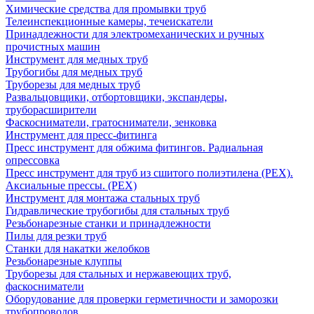
Химические средства для промывки труб
Телеинспекционные камеры, течеискатели
Принадлежности для электромеханических и ручных
прочистных машин
Инструмент для медных труб
Трубогибы для медных труб
Труборезы для медных труб
Развальцовщики, отбортовщики, экспандеры,
труборасширители
Фаскосниматели, гратосниматели, зенковка
Инструмент для пресс-фитинга
Пресс инструмент для обжима фитингов. Радиальная
опрессовка
Пресс инструмент для труб из сшитого полиэтилена (PEX).
Аксиальные прессы. (PEX)
Инструмент для монтажа стальных труб
Гидравлические трубогибы для стальных труб
Резьбонарезные станки и принадлежности
Пилы для резки труб
Станки для накатки желобков
Резьбонарезные клуппы
Труборезы для стальных и нержавеющих труб,
фаскосниматели
Оборудование для проверки герметичности и заморозки
трубопроводов