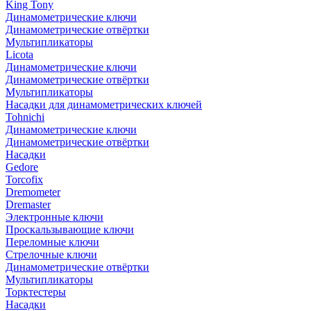
King Tony
Динамометрические ключи
Динамометрические отвёртки
Мультипликаторы
Licota
Динамометрические ключи
Динамометрические отвёртки
Мультипликаторы
Насадки для динамометрических ключей
Tohnichi
Динамометрические ключи
Динамометрические отвёртки
Насадки
Gedore
Torcofix
Dremometer
Dremaster
Электронные ключи
Проскальзывающие ключи
Переломные ключи
Стрелочные ключи
Динамометрические отвёртки
Мультипликаторы
Торктестеры
Насадки