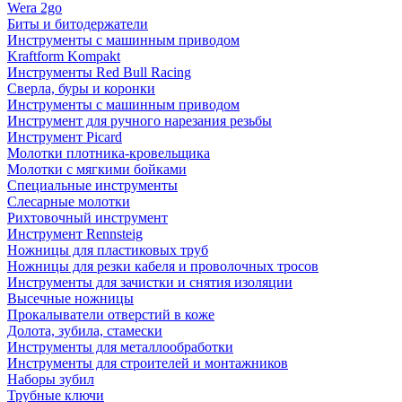
Wera 2go
Биты и битодержатели
Инструменты с машинным приводом
Kraftform Kompakt
Инструменты Red Bull Racing
Сверла, буры и коронки
Инструменты с машинным приводом
Инструмент для ручного нарезания резьбы
Инструмент Picard
Молотки плотника-кровельщика
Молотки с мягкими бойками
Специальные инструменты
Слесарные молотки
Рихтовочный инструмент
Инструмент Rennsteig
Ножницы для пластиковых труб
Ножницы для резки кабеля и проволочных тросов
Инструменты для зачистки и снятия изоляции
Высечные ножницы
Прокалыватели отверстий в коже
Долота, зубила, стамески
Инструменты для металлообработки
Инструменты для строителей и монтажников
Наборы зубил
Трубные ключи