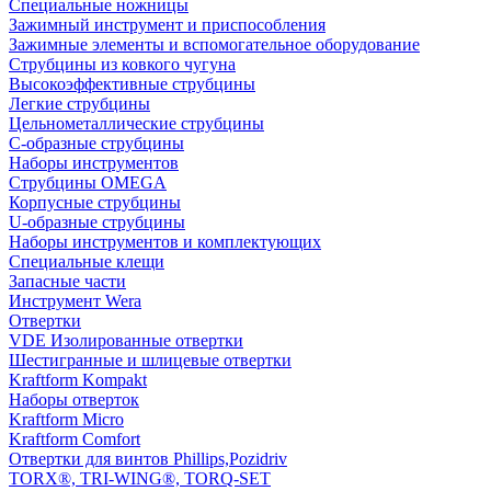
Специальные ножницы
Зажимный инструмент и приспособления
Зажимные элементы и вспомогательное оборудование
Струбцины из ковкого чугуна
Высокоэффективные струбцины
Легкие струбцины
Цельнометаллические струбцины
C-образные струбцины
Наборы инструментов
Струбцины OMEGA
Корпусные струбцины
U-образные струбцины
Наборы инструментов и комплектующих
Специальные клещи
Запасные части
Инструмент Wera
Отвертки
VDE Изолированные отвертки
Шестигранные и шлицевые отвертки
Kraftform Kompakt
Наборы отверток
Kraftform Micro
Kraftform Comfort
Отвертки для винтов Phillips,Pozidriv
TORX®, TRI-WING®, TORQ-SET