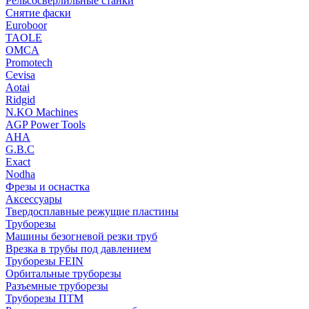
Рельсосверлильные станки
Снятие фаски
Euroboor
TAOLE
OMCA
Promotech
Cevisa
Aotai
Ridgid
N.KO Machines
AGP Power Tools
AHA
G.B.C
Exact
Nodha
Фрезы и оснастка
Аксессуары
Твердосплавные режущие пластины
Труборезы
Машины безогневой резки труб
Врезка в трубы под давлением
Труборезы FEIN
Орбитальные труборезы
Разъемные труборезы
Труборезы ПТМ