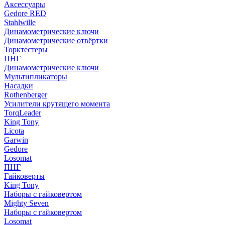
Аксессуары
Gedore RED
Stahlwille
Динамометрические ключи
Динамометрические отвёртки
Торктестеры
ПНГ
Динамометрические ключи
Мультипликаторы
Насадки
Rothenberger
Усилители крутящего момента
TorqLeader
King Tony
Licota
Garwin
Gedore
Losomat
ПНГ
Гайковерты
King Tony
Наборы с гайковертом
Mighty Seven
Наборы с гайковертом
Losomat