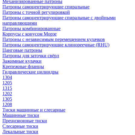
Механизированные патроны
Патроны самоцентрирующие спиральные
Патроны с точной регулировкой
Патроны самоцентрирующие спиральные с двойными
направляющими
Патроны комбинированные
Корпусы с конусом Морзе
Патроны с независимым перемещением кулачков
Патроны самоцентрирующие клинореечные (RHU)
Цанговые патроны
Патроны для заточки свёрл
Зажимные кулачки
Крепежные фланцы
Гидравлические цилиндры
1304
1205
1315
1202
1305
1208
Тиски машинные и слесарные
Машинные тиски
Прецизионные тиски
Слесарные тиски
Лекальные тиски