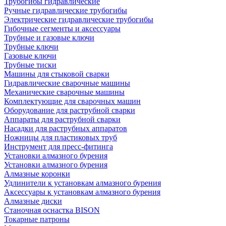
Трубогибы гидравлические
Ручные гидравлические трубогибы
Электрические гидравлические трубогибы
Гибочные сегменты и аксессуары
Трубные и газовые ключи
Трубные ключи
Газовые ключи
Трубные тиски
Машины для стыковой сварки
Гидравлические сварочные машины
Механические сварочные машины
Комплектующие для сварочных машин
Оборудование для раструбной сварки
Аппараты для раструбной сварки
Насадки для раструбных аппаратов
Ножницы для пластиковых труб
Инструмент для пресс-фитинга
Установки алмазного бурения
Установки алмазного бурения
Алмазные коронки
Удлинители к установкам алмазного бурения
Аксессуары к установкам алмазного бурения
Алмазные диски
Станочная оснастка BISON
Токарные патроны