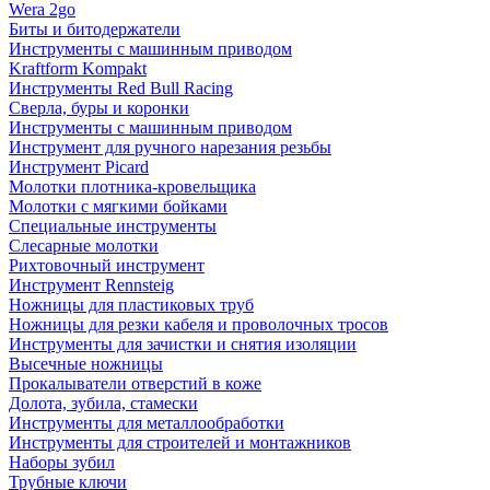
Wera 2go
Биты и битодержатели
Инструменты с машинным приводом
Kraftform Kompakt
Инструменты Red Bull Racing
Сверла, буры и коронки
Инструменты с машинным приводом
Инструмент для ручного нарезания резьбы
Инструмент Picard
Молотки плотника-кровельщика
Молотки с мягкими бойками
Специальные инструменты
Слесарные молотки
Рихтовочный инструмент
Инструмент Rennsteig
Ножницы для пластиковых труб
Ножницы для резки кабеля и проволочных тросов
Инструменты для зачистки и снятия изоляции
Высечные ножницы
Прокалыватели отверстий в коже
Долота, зубила, стамески
Инструменты для металлообработки
Инструменты для строителей и монтажников
Наборы зубил
Трубные ключи