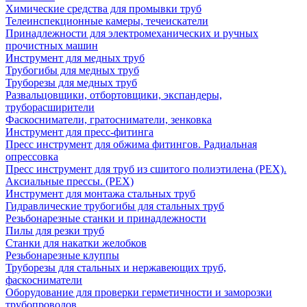
Химические средства для промывки труб
Телеинспекционные камеры, течеискатели
Принадлежности для электромеханических и ручных
прочистных машин
Инструмент для медных труб
Трубогибы для медных труб
Труборезы для медных труб
Развальцовщики, отбортовщики, экспандеры,
труборасширители
Фаскосниматели, гратосниматели, зенковка
Инструмент для пресс-фитинга
Пресс инструмент для обжима фитингов. Радиальная
опрессовка
Пресс инструмент для труб из сшитого полиэтилена (PEX).
Аксиальные прессы. (PEX)
Инструмент для монтажа стальных труб
Гидравлические трубогибы для стальных труб
Резьбонарезные станки и принадлежности
Пилы для резки труб
Станки для накатки желобков
Резьбонарезные клуппы
Труборезы для стальных и нержавеющих труб,
фаскосниматели
Оборудование для проверки герметичности и заморозки
трубопроводов