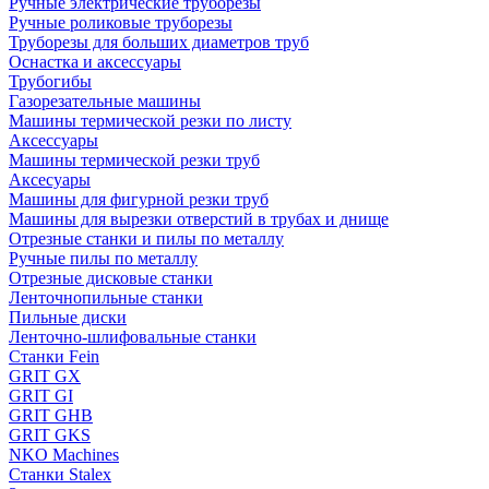
Ручные электрические труборезы
Ручные роликовые труборезы
Труборезы для больших диаметров труб
Оснастка и аксессуары
Трубогибы
Газорезательные машины
Машины термической резки по листу
Аксессуары
Машины термической резки труб
Аксесуары
Машины для фигурной резки труб
Машины для вырезки отверстий в трубах и днище
Отрезные станки и пилы по металлу
Ручные пилы по металлу
Отрезные дисковые станки
Ленточнопильные станки
Пильные диски
Ленточно-шлифовальные станки
Станки Fein
GRIT GX
GRIT GI
GRIT GHB
GRIT GKS
NKO Machines
Станки Stalex