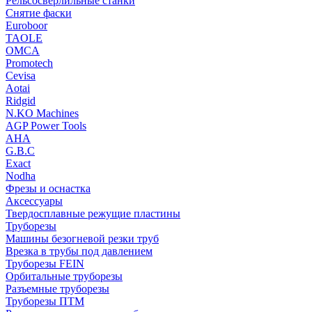
Рельсосверлильные станки
Снятие фаски
Euroboor
TAOLE
OMCA
Promotech
Cevisa
Aotai
Ridgid
N.KO Machines
AGP Power Tools
AHA
G.B.C
Exact
Nodha
Фрезы и оснастка
Аксессуары
Твердосплавные режущие пластины
Труборезы
Машины безогневой резки труб
Врезка в трубы под давлением
Труборезы FEIN
Орбитальные труборезы
Разъемные труборезы
Труборезы ПТМ