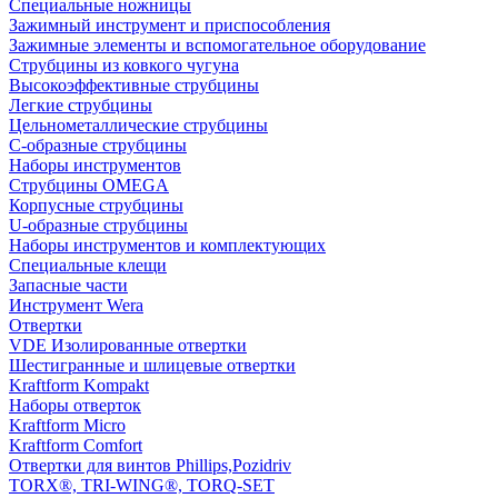
Специальные ножницы
Зажимный инструмент и приспособления
Зажимные элементы и вспомогательное оборудование
Струбцины из ковкого чугуна
Высокоэффективные струбцины
Легкие струбцины
Цельнометаллические струбцины
C-образные струбцины
Наборы инструментов
Струбцины OMEGA
Корпусные струбцины
U-образные струбцины
Наборы инструментов и комплектующих
Специальные клещи
Запасные части
Инструмент Wera
Отвертки
VDE Изолированные отвертки
Шестигранные и шлицевые отвертки
Kraftform Kompakt
Наборы отверток
Kraftform Micro
Kraftform Comfort
Отвертки для винтов Phillips,Pozidriv
TORX®, TRI-WING®, TORQ-SET