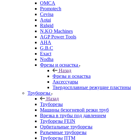
OMCA
Promotech
Cevisa
Aotai
Ridgid
N.KO Machines
AGP Power Tools
AHA
G.B.C
Exact
Nodha
Фрезы и оснастка
Назад
Фрезы и оснастка
Аксессуары
Твердосплавные режущие пластины
Труборезы
Назад
Труборезы
Машины безогневой резки труб
Врезка в трубы под давлением
Труборезы FEIN
Орбитальные труборезы
Разъемные труборезы
Труборезы ПТМ