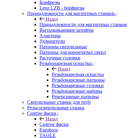
Борфрезы
Lenz LZB - борфрезы
Принадлежности для магнитных станков
Назад
Принадлежности для магнитных станков
Выталкивающие штифты
Адаптеры
Удлинители
Патроны сверлильные
Патроны для корончатых сверл
Расточные головки
Резьбонарезная оснастка
Назад
Резьбонарезная оснастка
Резьбонарезные патроны
Резьбонарезные головки
Резьбонарезные наборы
Реверсивные патроны
Сверлильные станки для труб
Рельсосверлильные станки
Снятие фаски
Назад
Снятие фаски
Euroboor
TAOLE