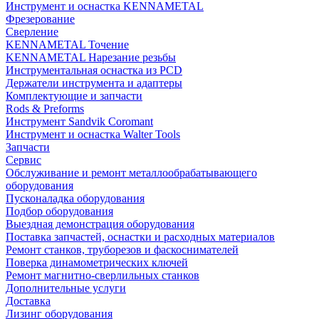
Инструмент и оснастка KENNAMETAL
Фрезерование
Сверление
KENNAMETAL Точение
KENNAMETAL Нарезание резьбы
Инструментальная оснастка из PCD
Держатели инструмента и адаптеры
Комплектующие и запчасти
Rods & Preforms
Инструмент Sandvik Coromant
Инструмент и оснастка Walter Tools
Запчасти
Сервис
Обслуживание и ремонт металлообрабатывающего
оборудования
Пусконаладка оборудования
Подбор оборудования
Выездная демонстрация оборудования
Поставка запчастей, оснастки и расходных материалов
Ремонт станков, труборезов и фаскоснимателей
Поверка динамометрических ключей
Ремонт магнитно-сверлильных станков
Дополнительные услуги
Доставка
Лизинг оборудования