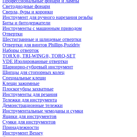
Профессиональные фонари и лампы
Светодиодные фонари
Сверла, буры и коронки
Инструмент для ручного нарезания резьбы
Биты и битодержатели
Инструменты с машинным приводом
Отвертки
Шестигранные и шлицевые отвертки
Отвертки для винтов Phillips,Pozidriv
Наборы отверток
TORX®, TRI-WING®, TORQ-SET
VDE Изолированные отвертки
Шарнирно-губцевый инструмент
Щипцы для стопорных колец
Специальные клещи
Клещи зажимные
Плоскогубцы захватные
Инструменты для резания
Тележки для инструмента
Демонстрационные тележки
Инструментальные чемоданы и сумки
Ящики для инструментов
Сумки для инструментов
Принадлежности
Инструмент Bessey