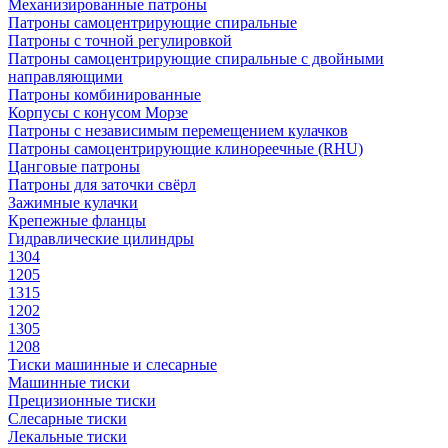
Механизированные патроны
Патроны самоцентрирующие спиральные
Патроны с точной регулировкой
Патроны самоцентрирующие спиральные с двойными
направляющими
Патроны комбинированные
Корпусы с конусом Морзе
Патроны с независимым перемещением кулачков
Патроны самоцентрирующие клинореечные (RHU)
Цанговые патроны
Патроны для заточки свёрл
Зажимные кулачки
Крепежные фланцы
Гидравлические цилиндры
1304
1205
1315
1202
1305
1208
Тиски машинные и слесарные
Машинные тиски
Прецизионные тиски
Слесарные тиски
Лекальные тиски