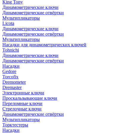
King Tony
Динамометрические ключи
Динамометрические отвёртки
Мультипликаторы
Licota
Динамометрические ключи
Динамометрические отвёртки
Мультипликаторы
Насадки для динамометрических ключей
Tohnichi
Динамометрические ключи
Динамометрические отвёртки
Насадки
Gedore
Torcofix
Dremometer
Dremaster
Электронные ключи
Проскальзывающие ключи
Переломные ключи
Стрелочные ключи
Динамометрические отвёртки
Мультипликаторы
Торктестеры
Насадки