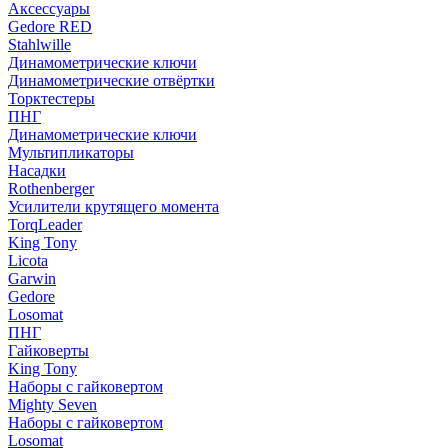
Аксессуары
Gedore RED
Stahlwille
Динамометрические ключи
Динамометрические отвёртки
Торктестеры
ПНГ
Динамометрические ключи
Мультипликаторы
Насадки
Rothenberger
Усилители крутящего момента
TorqLeader
King Tony
Licota
Garwin
Gedore
Losomat
ПНГ
Гайковерты
King Tony
Наборы с гайковертом
Mighty Seven
Наборы с гайковертом
Losomat