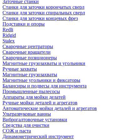
Заточные станки
Станки для заточки корончатых сверл
Станки для заточки спиральных сверл
Станки для заточки концевых фрез
Подставки и опоры
Redli
Ridgid
Stalex
Сварочные центраторы
Сварочные вращатели
Сварочные позиционеры
Магнитные грузозахваты и угольники
Ручные захваты
Магнитные грузозахваты
Магнитные угольники и фиксаторы
Балансиры и подвесы для инструмента
Промышленные пылесосы
Аппараты для мойки делатей
Ручные мойки деталей и агрегатов
Автоматические мойки деталей и агрегатов
Ультразвуковые ванны
Виброгалтовочные установки
Средства для очистки
СОЖ и паста
Динамометрический инструмент