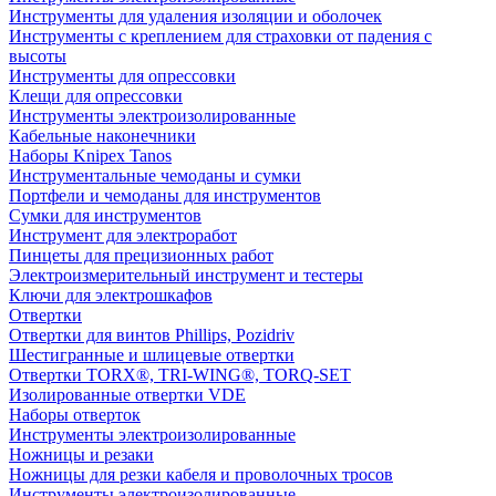
Инструменты для удаления изоляции и оболочек
Инструменты с креплением для страховки от падения с
высоты
Инструменты для опрессовки
Клещи для опрессовки
Инструменты электроизолированные
Кабельные наконечники
Наборы Knipex Tanos
Инструментальные чемоданы и сумки
Портфели и чемоданы для инструментов
Сумки для инструментов
Инструмент для электроработ
Пинцеты для прецизионных работ
Электроизмерительный инструмент и тестеры
Ключи для электрошкафов
Отвертки
Отвертки для винтов Phillips, Pozidriv
Шестигранные и шлицевые отвертки
Отвертки TORX®, TRI-WING®, TORQ-SET
Изолированные отвертки VDE
Наборы отверток
Инструменты электроизолированные
Ножницы и резаки
Ножницы для резки кабеля и проволочных тросов
Инструменты электроизолированные