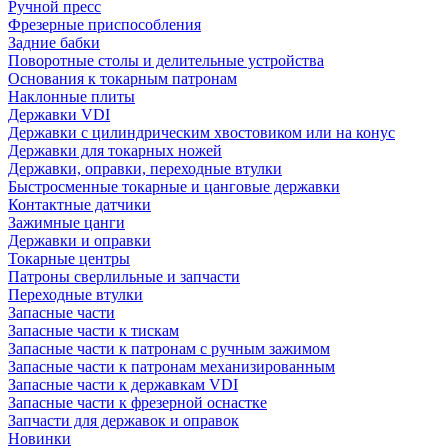
Ручной пресс
Фрезерные приспособления
Задние бабки
Поворотные столы и делительные устройства
Основания к токарным патронам
Наклонные плиты
Державки VDI
Державки с цилиндрическим хвостовиком или на конус
Державки для токарных ножей
Державки, оправки, переходные втулки
Быстросменные токарные и цанговые державки
Контактные датчики
Зажимные цанги
Державки и оправки
Токарные центры
Патроны сверлильные и запчасти
Переходные втулки
Запасные части
Запасные части к тискам
Запасные части к патронам с ручным зажимом
Запасные части к патронам механизированным
Запасные части к державкам VDI
Запасные части к фрезерной оснастке
Запчасти для державок и оправок
Новинки