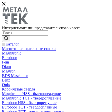
Интернет-магазин представительского класса
Каталог
Магнитно-сверлильные станки
Magnitronic
Euroboor
Fein
Diam
Magtron
BDS Maschinen
Lenz
Onix
Корончатые сверла
Magnitronic HSS - быстрорежущие
Magnitronic TCT - твердосплавные
Euroboor HSS - быстрорежущие
Euroboor TCT - твердосплавные
Euroboor TCT - для сверления рельс