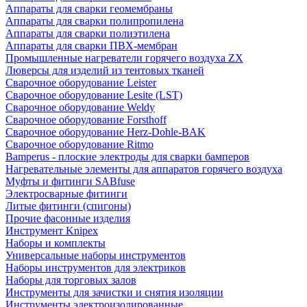
Аппараты для сварки геомембраны
Аппараты для сварки полипропилена
Аппараты для сварки полиэтилена
Аппараты для сварки ПВХ-мембран
Промышленные нагреватели горячего воздуха ZX
Люверсы для изделий из тентовых тканей
Сварочное оборудование Leister
Сварочное оборудование Lesite (LST)
Сварочное оборудование Weldy
Сварочное оборудование Forsthoff
Сварочное оборудование Herz-Dohle-BAK
Сварочное оборудование Ritmo
Bamperus - плоские электроды для сварки бамперов
Нагревательные элементы для аппаратов горячего воздуха
Муфты и фитинги SABfuse
Электросварные фитинги
Литые фитинги (спигоны)
Прочие фасонные изделия
Инструмент Knipex
Наборы и комплекты
Универсальные наборы инструментов
Наборы инструментов для электриков
Наборы для торговых залов
Инструменты для зачистки и снятия изоляции
Инструменты электроизолированные