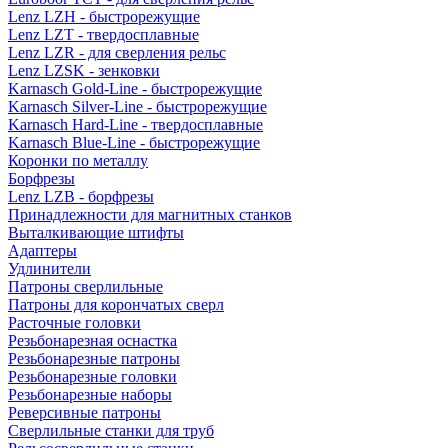
Lenz LZH - быстрорежущие
Lenz LZT - твердосплавные
Lenz LZR - для сверления рельс
Lenz LZSK - зенковки
Karnasch Gold-Line - быстрорежущие
Karnasch Silver-Line - быстрорежущие
Karnasch Hard-Line - твердосплавные
Karnasch Blue-Line - быстрорежущие
Коронки по металлу
Борфрезы
Lenz LZB - борфрезы
Принадлежности для магнитных станков
Выталкивающие штифты
Адаптеры
Удлинители
Патроны сверлильные
Патроны для корончатых сверл
Расточные головки
Резьбонарезная оснастка
Резьбонарезные патроны
Резьбонарезные головки
Резьбонарезные наборы
Реверсивные патроны
Сверлильные станки для труб