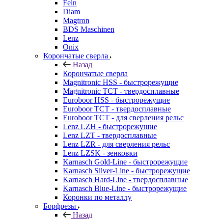
Fein
Diam
Magtron
BDS Maschinen
Lenz
Onix
Корончатые сверла
Назад
Корончатые сверла
Magnitronic HSS - быстрорежущие
Magnitronic TCT - твердосплавные
Euroboor HSS - быстрорежущие
Euroboor TCT - твердосплавные
Euroboor TCT - для сверления рельс
Lenz LZH - быстрорежущие
Lenz LZT - твердосплавные
Lenz LZR - для сверления рельс
Lenz LZSK - зенковки
Karnasch Gold-Line - быстрорежущие
Karnasch Silver-Line - быстрорежущие
Karnasch Hard-Line - твердосплавные
Karnasch Blue-Line - быстрорежущие
Коронки по металлу
Борфрезы
Назад