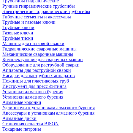
Трубогибы гидравлические
Ручные гидравлические трубогибы
Электрические гидравлические трубогибы
Гибочные сегменты и аксессуары
Трубные и газовые ключи
Трубные ключи
Газовые ключи
Трубные тиски
Машины для стыковой сварки
Гидравлические сварочные машины
Механические сварочные машины
Комплектующие для сварочных машин
Оборудование для раструбной сварки
Аппараты для раструбной сварки
Насадки для раструбных аппаратов
Ножницы для пластиковых труб
Инструмент для пресс-фитинга
Установки алмазного бурения
Установки алмазного бурения
Алмазные коронки
Удлинители к установкам алмазного бурения
Аксессуары к установкам алмазного бурения
Алмазные диски
Станочная оснастка BISON
Токарные патроны