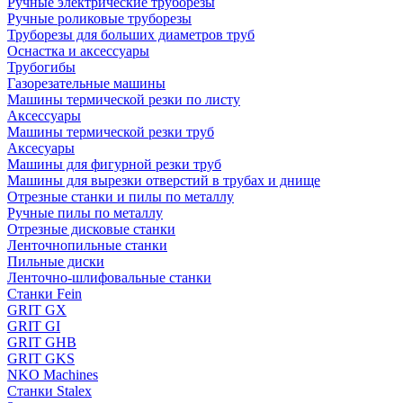
Ручные электрические труборезы
Ручные роликовые труборезы
Труборезы для больших диаметров труб
Оснастка и аксессуары
Трубогибы
Газорезательные машины
Машины термической резки по листу
Аксессуары
Машины термической резки труб
Аксесуары
Машины для фигурной резки труб
Машины для вырезки отверстий в трубах и днище
Отрезные станки и пилы по металлу
Ручные пилы по металлу
Отрезные дисковые станки
Ленточнопильные станки
Пильные диски
Ленточно-шлифовальные станки
Станки Fein
GRIT GX
GRIT GI
GRIT GHB
GRIT GKS
NKO Machines
Станки Stalex