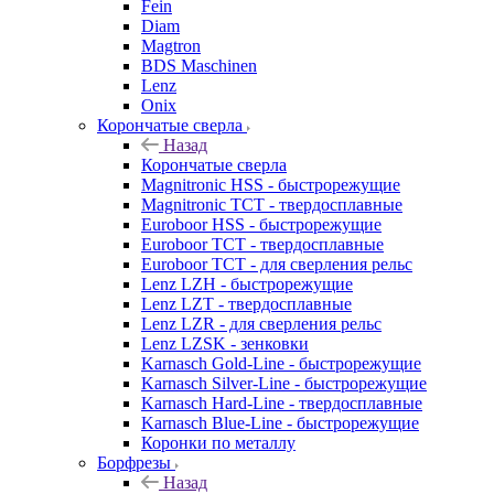
Fein
Diam
Magtron
BDS Maschinen
Lenz
Onix
Корончатые сверла
Назад
Корончатые сверла
Magnitronic HSS - быстрорежущие
Magnitronic TCT - твердосплавные
Euroboor HSS - быстрорежущие
Euroboor TCT - твердосплавные
Euroboor TCT - для сверления рельс
Lenz LZH - быстрорежущие
Lenz LZT - твердосплавные
Lenz LZR - для сверления рельс
Lenz LZSK - зенковки
Karnasch Gold-Line - быстрорежущие
Karnasch Silver-Line - быстрорежущие
Karnasch Hard-Line - твердосплавные
Karnasch Blue-Line - быстрорежущие
Коронки по металлу
Борфрезы
Назад