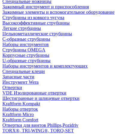
Специальные ножницы
Зажимный инструмент и приспособления
Зажимные элементы и вспомогательное оборудование
Струбцины из ковкого чугуна
Высокоэффективные струбцины
Легкие струбцины
Цельнометаллические струбцины
C-образные струбцины
Наборы инструментов
Струбцины OMEGA
Корпусные струбцины
U-образные струбцины
Наборы инструментов и комплектующих
Специальные клещи
Запасные части
Инструмент Wera
Отвертки
VDE Изолированные отвертки
Шестигранные и шлицевые отвертки
Kraftform Kompakt
Наборы отверток
Kraftform Micro
Kraftform Comfort
Отвертки для винтов Phillips,Pozidriv
TORX®, TRI-WING®, TORQ-SET