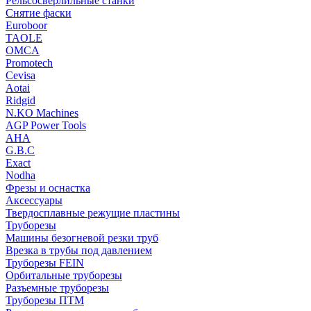
Рельсосверлильные станки
Снятие фаски
Euroboor
TAOLE
OMCA
Promotech
Cevisa
Aotai
Ridgid
N.KO Machines
AGP Power Tools
AHA
G.B.C
Exact
Nodha
Фрезы и оснастка
Аксессуары
Твердосплавные режущие пластины
Труборезы
Машины безогневой резки труб
Врезка в трубы под давлением
Труборезы FEIN
Орбитальные труборезы
Разъемные труборезы
Труборезы ПТМ