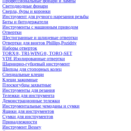
Профессиональные фонари и лампы
Светодиодные фонари
Сверла, буры и коронки
Инструмент для ручного нарезания резьбы
Биты и битодержатели
Инструменты с машинным приводом
Отвертки
Шестигранные и шлицевые отвертки
Отвертки для винтов Phillips,Pozidriv
Наборы отверток
TORX®, TRI-WING®, TORQ-SET
VDE Изолированные отвертки
Шарнирно-губцевый инструмент
Щипцы для стопорных колец
Специальные клещи
Клещи зажимные
Плоскогубцы захватные
Инструменты для резания
Тележки для инструмента
Демонстрационные тележки
Инструментальные чемоданы и сумки
Ящики для инструментов
Сумки для инструментов
Принадлежности
Инструмент Bessey