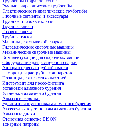
Трубогибы гидравлические
Ручные гидравлические трубогибы
Электрические гидравлические трубогибы
Гибочные сегменты и аксессуары
Трубные и газовые ключи
Трубные ключи
Газовые ключи
Трубные тиски
Машины для стыковой сварки
Гидравлические сварочные машины
Механические сварочные машины
Комплектующие для сварочных машин
Оборудование для раструбной сварки
Аппараты для раструбной сварки
Насадки для раструбных аппаратов
Ножницы для пластиковых труб
Инструмент для пресс-фитинга
Установки алмазного бурения
Установки алмазного бурения
Алмазные коронки
Удлинители к установкам алмазного бурения
Аксессуары к установкам алмазного бурения
Алмазные диски
Станочная оснастка BISON
Токарные патроны