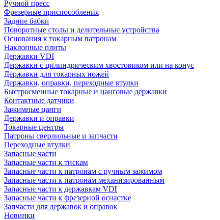
Ручной пресс
Фрезерные приспособления
Задние бабки
Поворотные столы и делительные устройства
Основания к токарным патронам
Наклонные плиты
Державки VDI
Державки с цилиндрическим хвостовиком или на конус
Державки для токарных ножей
Державки, оправки, переходные втулки
Быстросменные токарные и цанговые державки
Контактные датчики
Зажимные цанги
Державки и оправки
Токарные центры
Патроны сверлильные и запчасти
Переходные втулки
Запасные части
Запасные части к тискам
Запасные части к патронам с ручным зажимом
Запасные части к патронам механизированным
Запасные части к державкам VDI
Запасные части к фрезерной оснастке
Запчасти для державок и оправок
Новинки