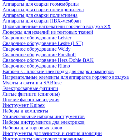
Аппараты для сварки геомембраны
Аппараты для сварки полипропилена
Аппараты для сварки полиэтилена
Аппараты для сварки ПВХ-мембран
Промышленные нагреватели горячего воздуха ZX
Люверсы для изделий из тентовых тканей
Сварочное оборудование Leister
Сварочное оборудование Lesite (LST)
Сварочное оборудование Weldy
Сварочное оборудование Forsthoff
Сварочное оборудование Herz-Dohle-BAK
Сварочное оборудование Ritmo
Bamperus - плоские электроды для сварки бамперов
Нагревательные элементы для аппаратов горячего воздуха
Муфты и фитинги SABfuse
Электросварные фитинги
Литые фитинги (спигоны)
Прочие фасонные изделия
Инструмент Knipex
Наборы и комплекты
Универсальные наборы инструментов
Наборы инструментов для электриков
Наборы для торговых залов
Инструменты для зачистки и снятия изоляции
Инструменты электроизолированные