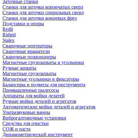
Заточные станки
Станки для заточки корончатых сверл
Станки для заточки спиральных сверл
Станки для заточки концевых фрез
Подставки и опоры
Redli
Ridgid
Stalex
Сварочные центраторы
Сварочные вращатели
Сварочные позиционеры
Магнитные грузозахваты и угольники
Ручные захваты
Магнитные грузозахваты
Магнитные угольники и фиксаторы
Балансиры и подвесы для инструмента
Промышленные пылесосы
Аппараты для мойки делатей
Ручные мойки деталей и агрегатов
Автоматические мойки деталей и агрегатов
Ультразвуковые ванны
Виброгалтовочные установки
Средства для очистки
СОЖ и паста
Динамометрический инструмент