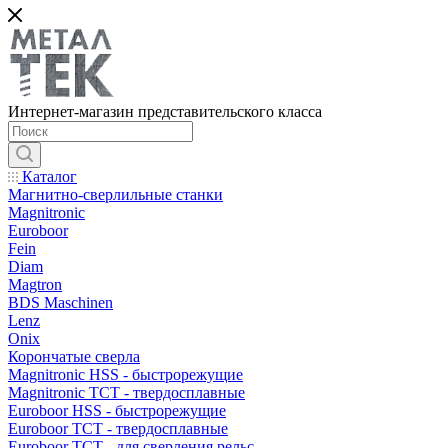
Интернет-магазин представительского класса
Каталог
Магнитно-сверлильные станки
Magnitronic
Euroboor
Fein
Diam
Magtron
BDS Maschinen
Lenz
Onix
Корончатые сверла
Magnitronic HSS - быстрорежущие
Magnitronic TCT - твердосплавные
Euroboor HSS - быстрорежущие
Euroboor TCT - твердосплавные
Euroboor TCT - для сверления рельс