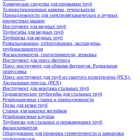
Химические средства для промывки труб
Телеинспекционные камеры, течеискатели
Принадлежности для электромеханических и ручных
прочистных машин
Инструмент для медных труб
Трубогибы для медных труб
Труборезы для медных труб
Развальцовщики, отбортовщики, экспандеры,
труборасширители
Фаскосниматели, гратосниматели, зенковка
Инструмент для пресс-фитинга
Пресс инструмент для обжима фитингов. Радиальная
опрессовка
Пресс инструмент для труб из сшитого полиэтилена (PEX).
Аксиальные прессы. (PEX)
Инструмент для монтажа стальных труб
Гидравлические трубогибы для стальных труб
Резьбонарезные станки и принадлежности
Пилы для резки труб
Станки для накатки желобков
Резьбонарезные клуппы
Труборезы для стальных и нержавеющих труб,
фаскосниматели
Оборудование для проверки герметичности и заморозки
трубопроводов