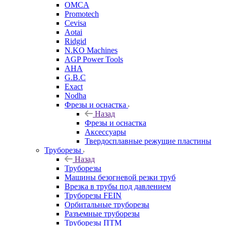
OMCA
Promotech
Cevisa
Aotai
Ridgid
N.KO Machines
AGP Power Tools
AHA
G.B.C
Exact
Nodha
Фрезы и оснастка
Назад
Фрезы и оснастка
Аксессуары
Твердосплавные режущие пластины
Труборезы
Назад
Труборезы
Машины безогневой резки труб
Врезка в трубы под давлением
Труборезы FEIN
Орбитальные труборезы
Разъемные труборезы
Труборезы ПТМ