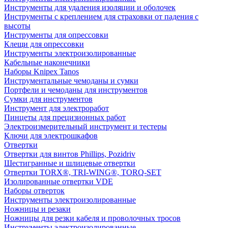
Инструменты для удаления изоляции и оболочек
Инструменты с креплением для страховки от падения с
высоты
Инструменты для опрессовки
Клещи для опрессовки
Инструменты электроизолированные
Кабельные наконечники
Наборы Knipex Tanos
Инструментальные чемоданы и сумки
Портфели и чемоданы для инструментов
Сумки для инструментов
Инструмент для электроработ
Пинцеты для прецизионных работ
Электроизмерительный инструмент и тестеры
Ключи для электрошкафов
Отвертки
Отвертки для винтов Phillips, Pozidriv
Шестигранные и шлицевые отвертки
Отвертки TORX®, TRI-WING®, TORQ-SET
Изолированные отвертки VDE
Наборы отверток
Инструменты электроизолированные
Ножницы и резаки
Ножницы для резки кабеля и проволочных тросов
Инструменты электроизолированные