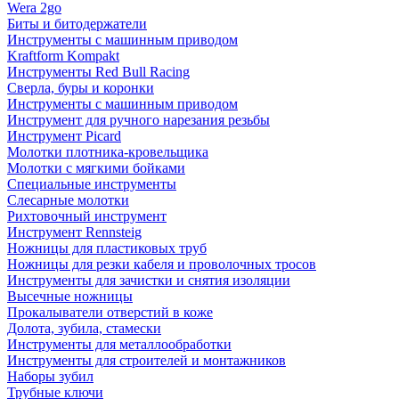
Wera 2go
Биты и битодержатели
Инструменты с машинным приводом
Kraftform Kompakt
Инструменты Red Bull Racing
Сверла, буры и коронки
Инструменты с машинным приводом
Инструмент для ручного нарезания резьбы
Инструмент Picard
Молотки плотника-кровельщика
Молотки с мягкими бойками
Специальные инструменты
Слесарные молотки
Рихтовочный инструмент
Инструмент Rennsteig
Ножницы для пластиковых труб
Ножницы для резки кабеля и проволочных тросов
Инструменты для зачистки и снятия изоляции
Высечные ножницы
Прокалыватели отверстий в коже
Долота, зубила, стамески
Инструменты для металлообработки
Инструменты для строителей и монтажников
Наборы зубил
Трубные ключи