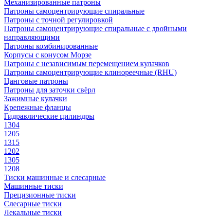
Механизированные патроны
Патроны самоцентрирующие спиральные
Патроны с точной регулировкой
Патроны самоцентрирующие спиральные с двойными
направляющими
Патроны комбинированные
Корпусы с конусом Морзе
Патроны с независимым перемещением кулачков
Патроны самоцентрирующие клинореечные (RHU)
Цанговые патроны
Патроны для заточки свёрл
Зажимные кулачки
Крепежные фланцы
Гидравлические цилиндры
1304
1205
1315
1202
1305
1208
Тиски машинные и слесарные
Машинные тиски
Прецизионные тиски
Слесарные тиски
Лекальные тиски