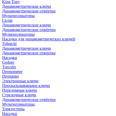
King Tony
Динамометрические ключи
Динамометрические отвёртки
Мультипликаторы
Licota
Динамометрические ключи
Динамометрические отвёртки
Мультипликаторы
Насадки для динамометрических ключей
Tohnichi
Динамометрические ключи
Динамометрические отвёртки
Насадки
Gedore
Torcofix
Dremometer
Dremaster
Электронные ключи
Проскальзывающие ключи
Переломные ключи
Стрелочные ключи
Динамометрические отвёртки
Мультипликаторы
Торктестеры
Насадки