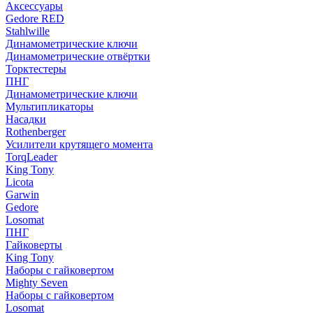
Аксессуары
Gedore RED
Stahlwille
Динамометрические ключи
Динамометрические отвёртки
Торктестеры
ПНГ
Динамометрические ключи
Мультипликаторы
Насадки
Rothenberger
Усилители крутящего момента
TorqLeader
King Tony
Licota
Garwin
Gedore
Losomat
ПНГ
Гайковерты
King Tony
Наборы с гайковертом
Mighty Seven
Наборы с гайковертом
Losomat