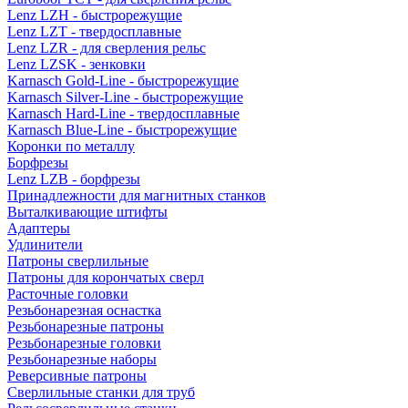
Lenz LZH - быстрорежущие
Lenz LZT - твердосплавные
Lenz LZR - для сверления рельс
Lenz LZSK - зенковки
Karnasch Gold-Line - быстрорежущие
Karnasch Silver-Line - быстрорежущие
Karnasch Hard-Line - твердосплавные
Karnasch Blue-Line - быстрорежущие
Коронки по металлу
Борфрезы
Lenz LZB - борфрезы
Принадлежности для магнитных станков
Выталкивающие штифты
Адаптеры
Удлинители
Патроны сверлильные
Патроны для корончатых сверл
Расточные головки
Резьбонарезная оснастка
Резьбонарезные патроны
Резьбонарезные головки
Резьбонарезные наборы
Реверсивные патроны
Сверлильные станки для труб