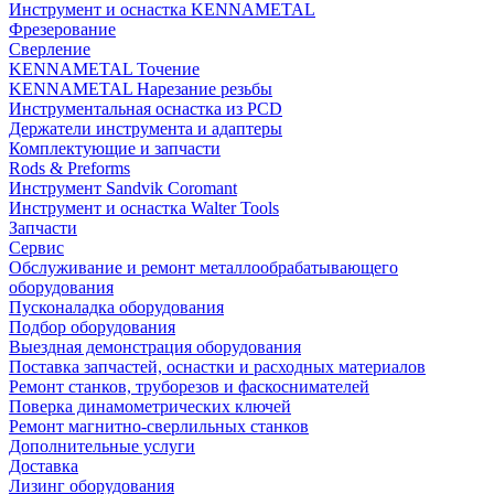
Инструмент и оснастка KENNAMETAL
Фрезерование
Сверление
KENNAMETAL Точение
KENNAMETAL Нарезание резьбы
Инструментальная оснастка из PCD
Держатели инструмента и адаптеры
Комплектующие и запчасти
Rods & Preforms
Инструмент Sandvik Coromant
Инструмент и оснастка Walter Tools
Запчасти
Сервис
Обслуживание и ремонт металлообрабатывающего
оборудования
Пусконаладка оборудования
Подбор оборудования
Выездная демонстрация оборудования
Поставка запчастей, оснастки и расходных материалов
Ремонт станков, труборезов и фаскоснимателей
Поверка динамометрических ключей
Ремонт магнитно-сверлильных станков
Дополнительные услуги
Доставка
Лизинг оборудования