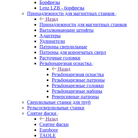
Борфрезы
Lenz LZB - борфрезы
Принадлежности для магнитных станков
Назад
Принадлежности для магнитных станков
Выталкивающие штифты
Адаптеры
Удлинители
Патроны сверлильные
Патроны для корончатых сверл
Расточные головки
Резьбонарезная оснастка
Назад
Резьбонарезная оснастка
Резьбонарезные патроны
Резьбонарезные головки
Резьбонарезные наборы
Реверсивные патроны
Сверлильные станки для труб
Рельсосверлильные станки
Снятие фаски
Назад
Снятие фаски
Euroboor
TAOLE