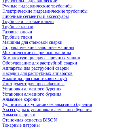
Трубогибы гидравлические
Ручные гидравлические трубогибы
Электрические гидравлические трубогибы
Гибочные сегменты и аксессуары
Трубные и газовые ключи
Трубные ключи
Газовые ключи
Трубные тиски
Машины для стыковой сварки
Гидравлические сварочные машины
Механические сварочные машины
Комплектующие для сварочных машин
Оборудование для раструбной сварки
Аппараты для раструбной сварки
Насадки для раструбных аппаратов
Ножницы для пластиковых труб
Инструмент для пресс-фитинга
Установки алмазного бурения
Установки алмазного бурения
Алмазные коронки
Удлинители к установкам алмазного бурения
Аксессуары к установкам алмазного бурения
Алмазные диски
Станочная оснастка BISON
Токарные патроны