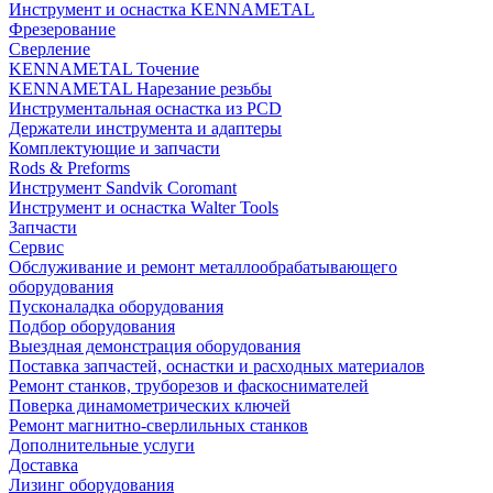
Инструмент и оснастка KENNAMETAL
Фрезерование
Сверление
KENNAMETAL Точение
KENNAMETAL Нарезание резьбы
Инструментальная оснастка из PCD
Держатели инструмента и адаптеры
Комплектующие и запчасти
Rods & Preforms
Инструмент Sandvik Coromant
Инструмент и оснастка Walter Tools
Запчасти
Сервис
Обслуживание и ремонт металлообрабатывающего
оборудования
Пусконаладка оборудования
Подбор оборудования
Выездная демонстрация оборудования
Поставка запчастей, оснастки и расходных материалов
Ремонт станков, труборезов и фаскоснимателей
Поверка динамометрических ключей
Ремонт магнитно-сверлильных станков
Дополнительные услуги
Доставка
Лизинг оборудования