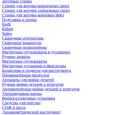
Заточные станки
Станки для заточки корончатых сверл
Станки для заточки спиральных сверл
Станки для заточки концевых фрез
Подставки и опоры
Redli
Ridgid
Stalex
Сварочные центраторы
Сварочные вращатели
Сварочные позиционеры
Магнитные грузозахваты и угольники
Ручные захваты
Магнитные грузозахваты
Магнитные угольники и фиксаторы
Балансиры и подвесы для инструмента
Промышленные пылесосы
Аппараты для мойки делатей
Ручные мойки деталей и агрегатов
Автоматические мойки деталей и агрегатов
Ультразвуковые ванны
Виброгалтовочные установки
Средства для очистки
СОЖ и паста
Динамометрический инструмент