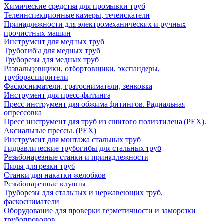
Химические средства для промывки труб
Телеинспекционные камеры, течеискатели
Принадлежности для электромеханических и ручных
прочистных машин
Инструмент для медных труб
Трубогибы для медных труб
Труборезы для медных труб
Развальцовщики, отбортовщики, экспандеры,
труборасширители
Фаскосниматели, гратосниматели, зенковка
Инструмент для пресс-фитинга
Пресс инструмент для обжима фитингов. Радиальная
опрессовка
Пресс инструмент для труб из сшитого полиэтилена (PEX).
Аксиальные прессы. (PEX)
Инструмент для монтажа стальных труб
Гидравлические трубогибы для стальных труб
Резьбонарезные станки и принадлежности
Пилы для резки труб
Станки для накатки желобков
Резьбонарезные клуппы
Труборезы для стальных и нержавеющих труб,
фаскосниматели
Оборудование для проверки герметичности и заморозки
трубопроводов