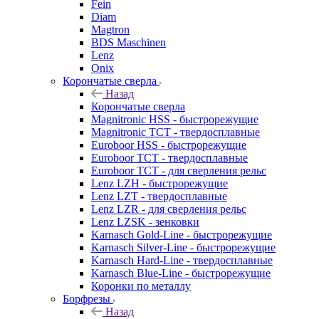
Fein
Diam
Magtron
BDS Maschinen
Lenz
Onix
Корончатые сверла
Назад
Корончатые сверла
Magnitronic HSS - быстрорежущие
Magnitronic TCT - твердосплавные
Euroboor HSS - быстрорежущие
Euroboor TCT - твердосплавные
Euroboor TCT - для сверления рельс
Lenz LZH - быстрорежущие
Lenz LZT - твердосплавные
Lenz LZR - для сверления рельс
Lenz LZSK - зенковки
Karnasch Gold-Line - быстрорежущие
Karnasch Silver-Line - быстрорежущие
Karnasch Hard-Line - твердосплавные
Karnasch Blue-Line - быстрорежущие
Коронки по металлу
Борфрезы
Назад