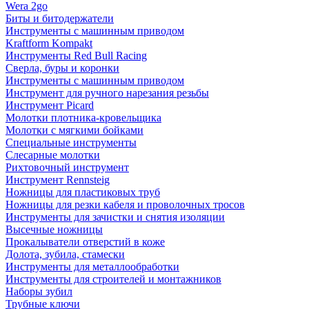
Wera 2go
Биты и битодержатели
Инструменты с машинным приводом
Kraftform Kompakt
Инструменты Red Bull Racing
Сверла, буры и коронки
Инструменты с машинным приводом
Инструмент для ручного нарезания резьбы
Инструмент Picard
Молотки плотника-кровельщика
Молотки с мягкими бойками
Специальные инструменты
Слесарные молотки
Рихтовочный инструмент
Инструмент Rennsteig
Ножницы для пластиковых труб
Ножницы для резки кабеля и проволочных тросов
Инструменты для зачистки и снятия изоляции
Высечные ножницы
Прокалыватели отверстий в коже
Долота, зубила, стамески
Инструменты для металлообработки
Инструменты для строителей и монтажников
Наборы зубил
Трубные ключи