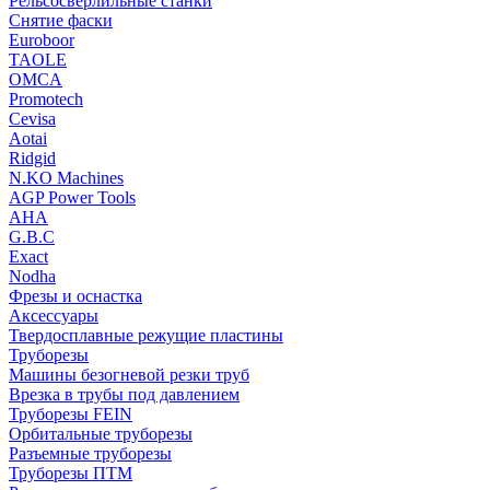
Рельсосверлильные станки
Снятие фаски
Euroboor
TAOLE
OMCA
Promotech
Cevisa
Aotai
Ridgid
N.KO Machines
AGP Power Tools
AHA
G.B.C
Exact
Nodha
Фрезы и оснастка
Аксессуары
Твердосплавные режущие пластины
Труборезы
Машины безогневой резки труб
Врезка в трубы под давлением
Труборезы FEIN
Орбитальные труборезы
Разъемные труборезы
Труборезы ПТМ