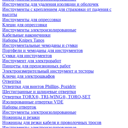
Инструменты для удаления изоляции и оболочек
Инструменты с креплением для страховки от падения с
высоты
Инструменты для опрессовки
Клещи для опрессовки
Инструменты электроизолированные
Кабельные наконечники
Наборы Knipex Tanos
Инструментальные чемоданы и сумки
Портфели и чемоданы для инструментов
Сумки для инструментов
Инструмент для электроработ
Пинцеты для прецизионных работ
Электроизмерительный инструмент и тестеры
Ключи для электрошкафов
Отвертки
Отвертки для винтов Phillips, Pozidriv
Шестигранные и шлицевые отвертки
Отвертки TORX®, TRI-WING®, TORQ-SET
Изолированные отвертки VDE
Наборы отверток
Инструменты электроизолированные
Ножницы и резаки
Ножницы для резки кабеля и проволочных тросов
Инструменты электроизолированные