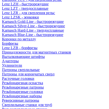
Lenz LZH - быстрорежущие
Lenz LZT - твердосплавные
Lenz LZR - для сверления рельс
Lenz LZSK - зенковки
Karnasch Gold-Line - быстрорежущие
Karnasch Silver-Line - быстрорежущие
Karnasch Hard-Line - твердосплавные
Karnasch Blue-Line - быстрорежущие
Коронки по металлу
Борфрезы
Lenz LZB - борфрезы
Принадлежности для магнитных станков
Выталкивающие штифты
Адаптеры
Удлинители
Патроны сверлильные
Патроны для корончатых сверл
Расточные головки
Резьбонарезная оснастка
Резьбонарезные патроны
Резьбонарезные головки
Резьбонарезные наборы
Реверсивные патроны
Сверлильные станки для труб