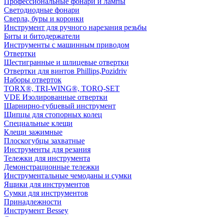
Профессиональные фонари и лампы
Светодиодные фонари
Сверла, буры и коронки
Инструмент для ручного нарезания резьбы
Биты и битодержатели
Инструменты с машинным приводом
Отвертки
Шестигранные и шлицевые отвертки
Отвертки для винтов Phillips,Pozidriv
Наборы отверток
TORX®, TRI-WING®, TORQ-SET
VDE Изолированные отвертки
Шарнирно-губцевый инструмент
Щипцы для стопорных колец
Специальные клещи
Клещи зажимные
Плоскогубцы захватные
Инструменты для резания
Тележки для инструмента
Демонстрационные тележки
Инструментальные чемоданы и сумки
Ящики для инструментов
Сумки для инструментов
Принадлежности
Инструмент Bessey