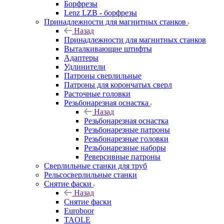
Борфрезы
Lenz LZB - борфрезы
Принадлежности для магнитных станков
Назад
Принадлежности для магнитных станков
Выталкивающие штифты
Адаптеры
Удлинители
Патроны сверлильные
Патроны для корончатых сверл
Расточные головки
Резьбонарезная оснастка
Назад
Резьбонарезная оснастка
Резьбонарезные патроны
Резьбонарезные головки
Резьбонарезные наборы
Реверсивные патроны
Сверлильные станки для труб
Рельсосверлильные станки
Снятие фаски
Назад
Снятие фаски
Euroboor
TAOLE