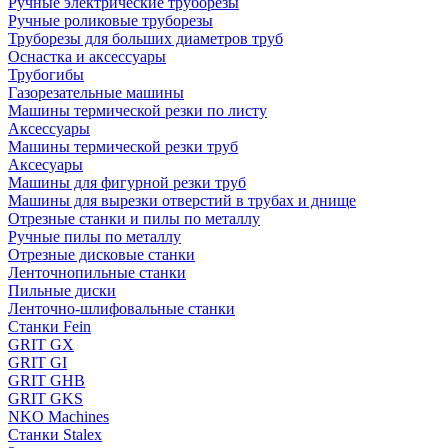
Ручные электрические труборезы
Ручные роликовые труборезы
Труборезы для больших диаметров труб
Оснастка и аксессуары
Трубогибы
Газорезательные машины
Машины термической резки по листу
Аксессуары
Машины термической резки труб
Аксесуары
Машины для фигурной резки труб
Машины для вырезки отверстий в трубах и днище
Отрезные станки и пилы по металлу
Ручные пилы по металлу
Отрезные дисковые станки
Ленточнопильные станки
Пильные диски
Ленточно-шлифовальные станки
Станки Fein
GRIT GX
GRIT GI
GRIT GHB
GRIT GKS
NKO Machines
Станки Stalex