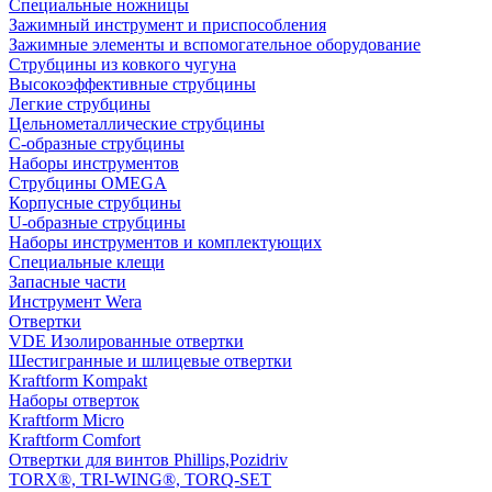
Специальные ножницы
Зажимный инструмент и приспособления
Зажимные элементы и вспомогательное оборудование
Струбцины из ковкого чугуна
Высокоэффективные струбцины
Легкие струбцины
Цельнометаллические струбцины
C-образные струбцины
Наборы инструментов
Струбцины OMEGA
Корпусные струбцины
U-образные струбцины
Наборы инструментов и комплектующих
Специальные клещи
Запасные части
Инструмент Wera
Отвертки
VDE Изолированные отвертки
Шестигранные и шлицевые отвертки
Kraftform Kompakt
Наборы отверток
Kraftform Micro
Kraftform Comfort
Отвертки для винтов Phillips,Pozidriv
TORX®, TRI-WING®, TORQ-SET