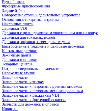
Ручной пресс
Фрезерные приспособления
Задние бабки
Поворотные столы и делительные устройства
Основания к токарным патронам
Наклонные плиты
Державки VDI
Державки с цилиндрическим хвостовиком или на конус
Державки для токарных ножей
Державки, оправки, переходные втулки
Быстросменные токарные и цанговые державки
Контактные датчики
Зажимные цанги
Державки и оправки
Токарные центры
Патроны сверлильные и запчасти
Переходные втулки
Запасные части
Запасные части к тискам
Запасные части к патронам с ручным зажимом
Запасные части к патронам механизированным
Запасные части к державкам VDI
Запасные части к фрезерной оснастке
Запчасти для державок и оправок
Новинки