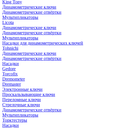
King Tony
Динамометрические ключи
Динамометрические отвёртки
Мультипликаторы
Licota
Динамометрические ключи
Динамометрические отвёртки
Мультипликаторы
Насадки для динамометрических ключей
Tohnichi
Динамометрические ключи
Динамометрические отвёртки
Насадки
Gedore
Torcofix
Dremometer
Dremaster
Электронные ключи
Проскальзывающие ключи
Переломные ключи
Стрелочные ключи
Динамометрические отвёртки
Мультипликаторы
Торктестеры
Насадки