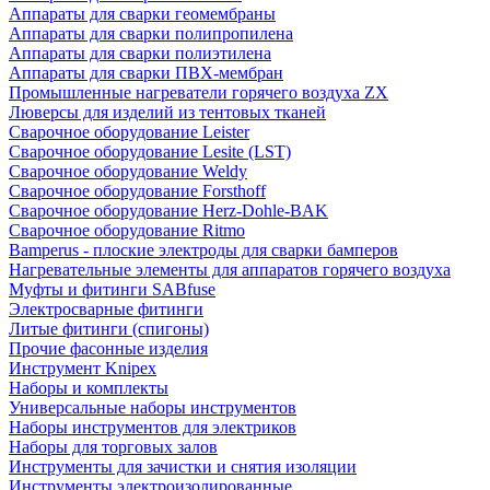
Аппараты для сварки геомембраны
Аппараты для сварки полипропилена
Аппараты для сварки полиэтилена
Аппараты для сварки ПВХ-мембран
Промышленные нагреватели горячего воздуха ZX
Люверсы для изделий из тентовых тканей
Сварочное оборудование Leister
Сварочное оборудование Lesite (LST)
Сварочное оборудование Weldy
Сварочное оборудование Forsthoff
Сварочное оборудование Herz-Dohle-BAK
Сварочное оборудование Ritmo
Bamperus - плоские электроды для сварки бамперов
Нагревательные элементы для аппаратов горячего воздуха
Муфты и фитинги SABfuse
Электросварные фитинги
Литые фитинги (спигоны)
Прочие фасонные изделия
Инструмент Knipex
Наборы и комплекты
Универсальные наборы инструментов
Наборы инструментов для электриков
Наборы для торговых залов
Инструменты для зачистки и снятия изоляции
Инструменты электроизолированные