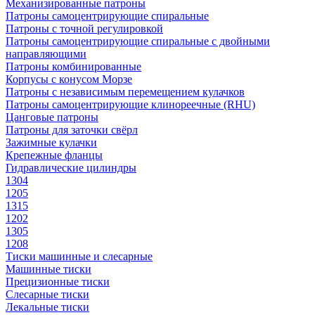
Механизированные патроны
Патроны самоцентрирующие спиральные
Патроны с точной регулировкой
Патроны самоцентрирующие спиральные с двойными
направляющими
Патроны комбинированные
Корпусы с конусом Морзе
Патроны с независимым перемещением кулачков
Патроны самоцентрирующие клинореечные (RHU)
Цанговые патроны
Патроны для заточки свёрл
Зажимные кулачки
Крепежные фланцы
Гидравлические цилиндры
1304
1205
1315
1202
1305
1208
Тиски машинные и слесарные
Машинные тиски
Прецизионные тиски
Слесарные тиски
Лекальные тиски