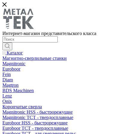
Интернет-магазин представительского класса
Каталог
Магнитно-сверлильные станки
Magnitronic
Euroboor
Fein
Diam
Magtron
BDS Maschinen
Lenz
Onix
Корончатые сверла
Magnitronic HSS - быстрорежущие
Magnitronic TCT - твердосплавные
Euroboor HSS - быстрорежущие
Euroboor TCT - твердосплавные
Euroboor TCT - для сверления рельс