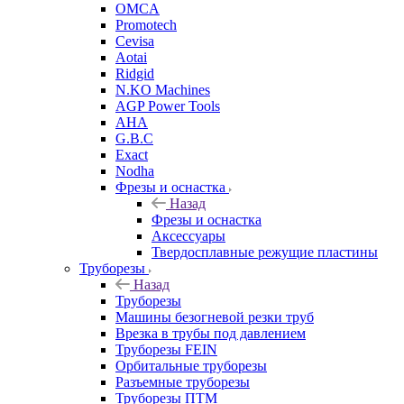
OMCA
Promotech
Cevisa
Aotai
Ridgid
N.KO Machines
AGP Power Tools
AHA
G.B.C
Exact
Nodha
Фрезы и оснастка
Назад
Фрезы и оснастка
Аксессуары
Твердосплавные режущие пластины
Труборезы
Назад
Труборезы
Машины безогневой резки труб
Врезка в трубы под давлением
Труборезы FEIN
Орбитальные труборезы
Разъемные труборезы
Труборезы ПТМ