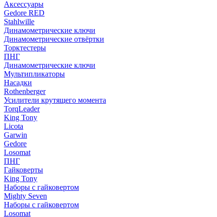
Аксессуары
Gedore RED
Stahlwille
Динамометрические ключи
Динамометрические отвёртки
Торктестеры
ПНГ
Динамометрические ключи
Мультипликаторы
Насадки
Rothenberger
Усилители крутящего момента
TorqLeader
King Tony
Licota
Garwin
Gedore
Losomat
ПНГ
Гайковерты
King Tony
Наборы с гайковертом
Mighty Seven
Наборы с гайковертом
Losomat