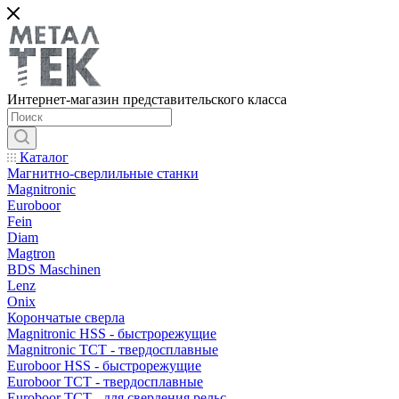
Интернет-магазин представительского класса
Каталог
Магнитно-сверлильные станки
Magnitronic
Euroboor
Fein
Diam
Magtron
BDS Maschinen
Lenz
Onix
Корончатые сверла
Magnitronic HSS - быстрорежущие
Magnitronic TCT - твердосплавные
Euroboor HSS - быстрорежущие
Euroboor TCT - твердосплавные
Euroboor TCT - для сверления рельс