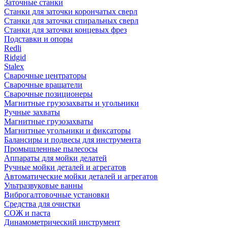
Заточные станки
Станки для заточки корончатых сверл
Станки для заточки спиральных сверл
Станки для заточки концевых фрез
Подставки и опоры
Redli
Ridgid
Stalex
Сварочные центраторы
Сварочные вращатели
Сварочные позиционеры
Магнитные грузозахваты и угольники
Ручные захваты
Магнитные грузозахваты
Магнитные угольники и фиксаторы
Балансиры и подвесы для инструмента
Промышленные пылесосы
Аппараты для мойки делатей
Ручные мойки деталей и агрегатов
Автоматические мойки деталей и агрегатов
Ультразвуковые ванны
Виброгалтовочные установки
Средства для очистки
СОЖ и паста
Динамометрический инструмент