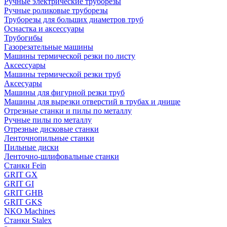
Ручные электрические труборезы
Ручные роликовые труборезы
Труборезы для больших диаметров труб
Оснастка и аксессуары
Трубогибы
Газорезательные машины
Машины термической резки по листу
Аксессуары
Машины термической резки труб
Аксесуары
Машины для фигурной резки труб
Машины для вырезки отверстий в трубах и днище
Отрезные станки и пилы по металлу
Ручные пилы по металлу
Отрезные дисковые станки
Ленточнопильные станки
Пильные диски
Ленточно-шлифовальные станки
Станки Fein
GRIT GX
GRIT GI
GRIT GHB
GRIT GKS
NKO Machines
Станки Stalex