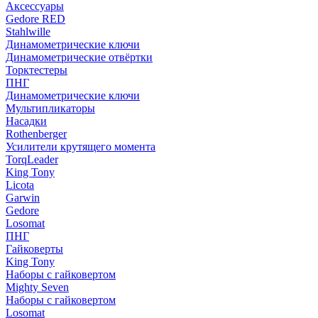
Аксессуары
Gedore RED
Stahlwille
Динамометрические ключи
Динамометрические отвёртки
Торктестеры
ПНГ
Динамометрические ключи
Мультипликаторы
Насадки
Rothenberger
Усилители крутящего момента
TorqLeader
King Tony
Licota
Garwin
Gedore
Losomat
ПНГ
Гайковерты
King Tony
Наборы с гайковертом
Mighty Seven
Наборы с гайковертом
Losomat