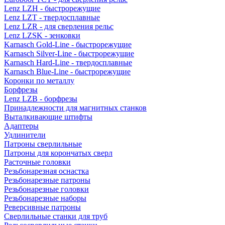
Lenz LZH - быстрорежущие
Lenz LZT - твердосплавные
Lenz LZR - для сверления рельс
Lenz LZSK - зенковки
Karnasch Gold-Line - быстрорежущие
Karnasch Silver-Line - быстрорежущие
Karnasch Hard-Line - твердосплавные
Karnasch Blue-Line - быстрорежущие
Коронки по металлу
Борфрезы
Lenz LZB - борфрезы
Принадлежности для магнитных станков
Выталкивающие штифты
Адаптеры
Удлинители
Патроны сверлильные
Патроны для корончатых сверл
Расточные головки
Резьбонарезная оснастка
Резьбонарезные патроны
Резьбонарезные головки
Резьбонарезные наборы
Реверсивные патроны
Сверлильные станки для труб