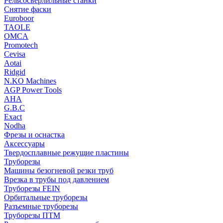
Рельсосверлильные станки
Снятие фаски
Euroboor
TAOLE
OMCA
Promotech
Cevisa
Aotai
Ridgid
N.KO Machines
AGP Power Tools
AHA
G.B.C
Exact
Nodha
Фрезы и оснастка
Аксессуары
Твердосплавные режущие пластины
Труборезы
Машины безогневой резки труб
Врезка в трубы под давлением
Труборезы FEIN
Орбитальные труборезы
Разъемные труборезы
Труборезы ПТМ