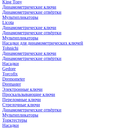
King Tony
Динамометрические ключи
Динамометрические отвёртки
Мультипликаторы
Licota
Динамометрические ключи
Динамометрические отвёртки
Мультипликаторы
Насадки для динамометрических ключей
Tohnichi
Динамометрические ключи
Динамометрические отвёртки
Насадки
Gedore
Torcofix
Dremometer
Dremaster
Электронные ключи
Проскальзывающие ключи
Переломные ключи
Стрелочные ключи
Динамометрические отвёртки
Мультипликаторы
Торктестеры
Насадки