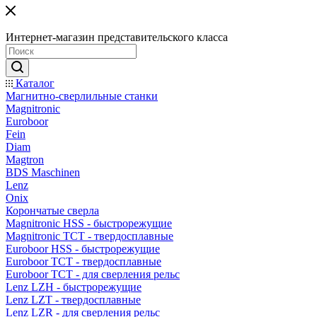
Интернет-магазин представительского класса
Каталог
Магнитно-сверлильные станки
Magnitronic
Euroboor
Fein
Diam
Magtron
BDS Maschinen
Lenz
Onix
Корончатые сверла
Magnitronic HSS - быстрорежущие
Magnitronic TCT - твердосплавные
Euroboor HSS - быстрорежущие
Euroboor TCT - твердосплавные
Euroboor TCT - для сверления рельс
Lenz LZH - быстрорежущие
Lenz LZT - твердосплавные
Lenz LZR - для сверления рельс