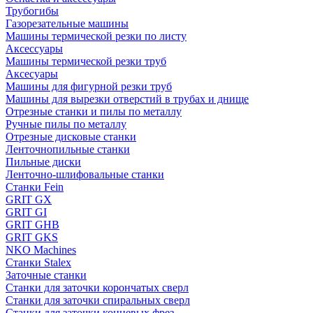
Трубогибы
Газорезательные машины
Машины термической резки по листу
Аксессуары
Машины термической резки труб
Аксесуары
Машины для фигурной резки труб
Машины для вырезки отверстий в трубах и днище
Отрезные станки и пилы по металлу
Ручные пилы по металлу
Отрезные дисковые станки
Ленточнопильные станки
Пильные диски
Ленточно-шлифовальные станки
Станки Fein
GRIT GX
GRIT GI
GRIT GHB
GRIT GKS
NKO Machines
Станки Stalex
Заточные станки
Станки для заточки корончатых сверл
Станки для заточки спиральных сверл
Станки для заточки концевых фрез