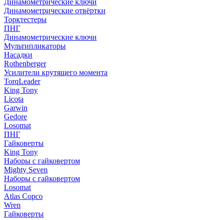
Динамометрические ключи
Динамометрические отвёртки
Торктестеры
ПНГ
Динамометрические ключи
Мультипликаторы
Насадки
Rothenberger
Усилители крутящего момента
TorqLeader
King Tony
Licota
Garwin
Gedore
Losomat
ПНГ
Гайковерты
King Tony
Наборы с гайковертом
Mighty Seven
Наборы с гайковертом
Losomat
Atlas Copco
Wren
Гайковерты