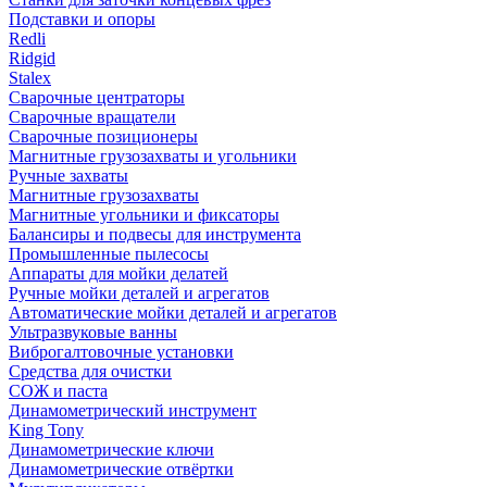
Подставки и опоры
Redli
Ridgid
Stalex
Сварочные центраторы
Сварочные вращатели
Сварочные позиционеры
Магнитные грузозахваты и угольники
Ручные захваты
Магнитные грузозахваты
Магнитные угольники и фиксаторы
Балансиры и подвесы для инструмента
Промышленные пылесосы
Аппараты для мойки делатей
Ручные мойки деталей и агрегатов
Автоматические мойки деталей и агрегатов
Ультразвуковые ванны
Виброгалтовочные установки
Средства для очистки
СОЖ и паста
Динамометрический инструмент
King Tony
Динамометрические ключи
Динамометрические отвёртки