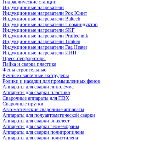
Гидравлические станции
Индукционные нагреватели
Индукционные нагреватели Рок Юнит
Индукционные нагреватели Baltech
Индукционные нагреватели Проминдуктор
Индукционные нагреватели SKF
Индукционные нагреватели Pruftechnik
Индукционные нагреватели Timken
Индукционные нагреватели Fag Heater
Индукционные нагреватели ИНП
Пресс-перфораторы
Пайка и сварка пластика
Фены строительные
Ручные сварочные экструдеры
Ролики и насадки для промышленных фенов
Аппараты для сварки линолеума
Аппараты для сварки пластика
Сварочные аппараты для ПВХ
Сварочные прутки
Автоматические сварочные аппараты
Аппараты для полуавтоматической сварки
Аппараты для сварки внахлест
Аппараты для сварки геомембраны
Аппараты для сварки полипропилена
Аппараты для сварки полиэтилена