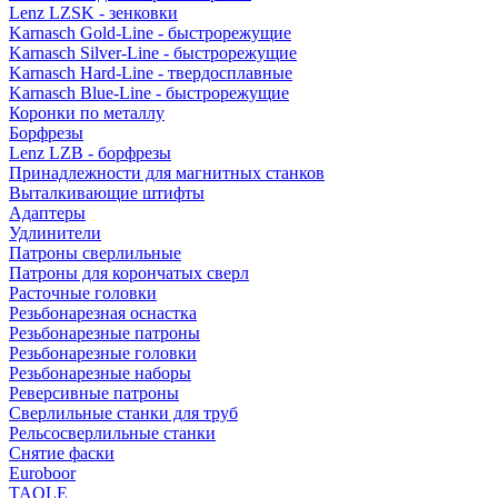
Lenz LZSK - зенковки
Karnasch Gold-Line - быстрорежущие
Karnasch Silver-Line - быстрорежущие
Karnasch Hard-Line - твердосплавные
Karnasch Blue-Line - быстрорежущие
Коронки по металлу
Борфрезы
Lenz LZB - борфрезы
Принадлежности для магнитных станков
Выталкивающие штифты
Адаптеры
Удлинители
Патроны сверлильные
Патроны для корончатых сверл
Расточные головки
Резьбонарезная оснастка
Резьбонарезные патроны
Резьбонарезные головки
Резьбонарезные наборы
Реверсивные патроны
Сверлильные станки для труб
Рельсосверлильные станки
Снятие фаски
Euroboor
TAOLE