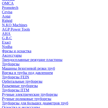
OMCA
Promotech
Cevisa
Aotai
Ridgid
N.KO Machines
AGP Power Tools
AHA
G.B.C
Exact
Nodha
Фрезы и оснастка
Аксессуары
Твердосплавные режущие пластины
Труборезы
Машины безогневой резки труб
Врезка в трубы под давлением
Труборезы FEIN
Орбитальные труборезы
Разъемные труборезы
Труборезы ПТМ
Ручные электрические труборезы
Ручные роликовые труборезы
Труборезы для больших диаметров труб
Оснастка и аксессуары