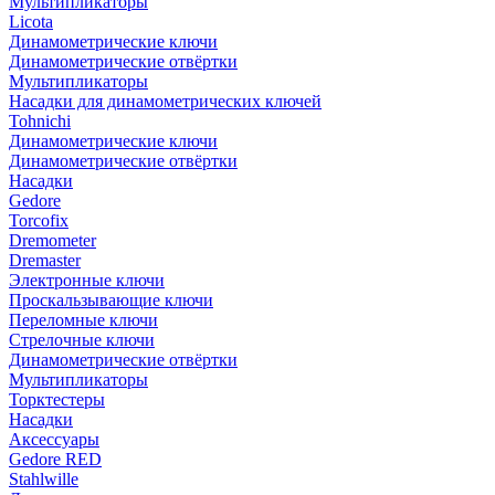
Мультипликаторы
Licota
Динамометрические ключи
Динамометрические отвёртки
Мультипликаторы
Насадки для динамометрических ключей
Tohnichi
Динамометрические ключи
Динамометрические отвёртки
Насадки
Gedore
Torcofix
Dremometer
Dremaster
Электронные ключи
Проскальзывающие ключи
Переломные ключи
Стрелочные ключи
Динамометрические отвёртки
Мультипликаторы
Торктестеры
Насадки
Аксессуары
Gedore RED
Stahlwille