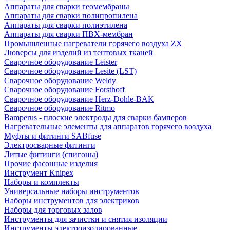
Аппараты для сварки геомембраны
Аппараты для сварки полипропилена
Аппараты для сварки полиэтилена
Аппараты для сварки ПВХ-мембран
Промышленные нагреватели горячего воздуха ZX
Люверсы для изделий из тентовых тканей
Сварочное оборудование Leister
Сварочное оборудование Lesite (LST)
Сварочное оборудование Weldy
Сварочное оборудование Forsthoff
Сварочное оборудование Herz-Dohle-BAK
Сварочное оборудование Ritmo
Bamperus - плоские электроды для сварки бамперов
Нагревательные элементы для аппаратов горячего воздуха
Муфты и фитинги SABfuse
Электросварные фитинги
Литые фитинги (спигоны)
Прочие фасонные изделия
Инструмент Knipex
Наборы и комплекты
Универсальные наборы инструментов
Наборы инструментов для электриков
Наборы для торговых залов
Инструменты для зачистки и снятия изоляции
Инструменты электроизолированные