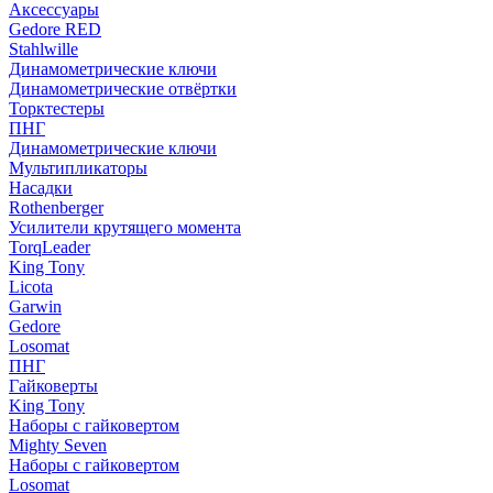
Аксессуары
Gedore RED
Stahlwille
Динамометрические ключи
Динамометрические отвёртки
Торктестеры
ПНГ
Динамометрические ключи
Мультипликаторы
Насадки
Rothenberger
Усилители крутящего момента
TorqLeader
King Tony
Licota
Garwin
Gedore
Losomat
ПНГ
Гайковерты
King Tony
Наборы с гайковертом
Mighty Seven
Наборы с гайковертом
Losomat