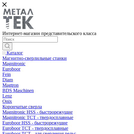
Интернет-магазин представительского класса
Каталог
Магнитно-сверлильные станки
Magnitronic
Euroboor
Fein
Diam
Magtron
BDS Maschinen
Lenz
Onix
Корончатые сверла
Magnitronic HSS - быстрорежущие
Magnitronic TCT - твердосплавные
Euroboor HSS - быстрорежущие
Euroboor TCT - твердосплавные
Euroboor TCT - для сверления рельс