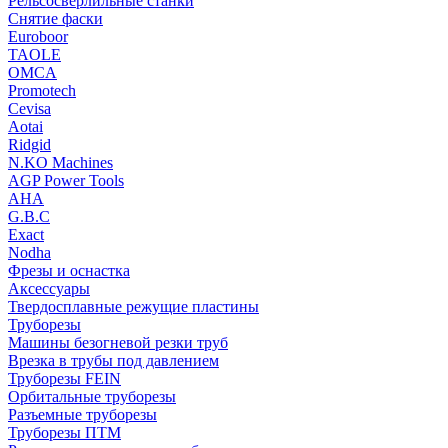
Рельсосверлильные станки
Снятие фаски
Euroboor
TAOLE
OMCA
Promotech
Cevisa
Aotai
Ridgid
N.KO Machines
AGP Power Tools
AHA
G.B.C
Exact
Nodha
Фрезы и оснастка
Аксессуары
Твердосплавные режущие пластины
Труборезы
Машины безогневой резки труб
Врезка в трубы под давлением
Труборезы FEIN
Орбитальные труборезы
Разъемные труборезы
Труборезы ПТМ