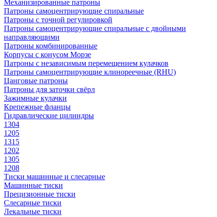
Механизированные патроны
Патроны самоцентрирующие спиральные
Патроны с точной регулировкой
Патроны самоцентрирующие спиральные с двойными
направляющими
Патроны комбинированные
Корпусы с конусом Морзе
Патроны с независимым перемещением кулачков
Патроны самоцентрирующие клинореечные (RHU)
Цанговые патроны
Патроны для заточки свёрл
Зажимные кулачки
Крепежные фланцы
Гидравлические цилиндры
1304
1205
1315
1202
1305
1208
Тиски машинные и слесарные
Машинные тиски
Прецизионные тиски
Слесарные тиски
Лекальные тиски