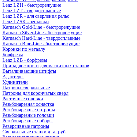
Lenz LZH - быстрорежущие
Lenz LZT - твердосплавные
Lenz LZR - для сверления рельс
Lenz LZSK - зенковки
Karnasch Gold-Line - быстрорежущие
Karnasch Silver-Line - быстрорежущие
Karnasch Hard-Line - твердосплавные
Karnasch Blue-Line - быстрорежущие
Коронки по металлу
Борфрезы
Lenz LZB - борфрезы
Принадлежности для магнитных станков
Выталкивающие штифты
Адаптеры
Удлинители
Патроны сверлильные
Патроны для корончатых сверл
Расточные головки
Резьбонарезная оснастка
Резьбонарезные патроны
Резьбонарезные головки
Резьбонарезные наборы
Реверсивные патроны
Сверлильные станки для труб