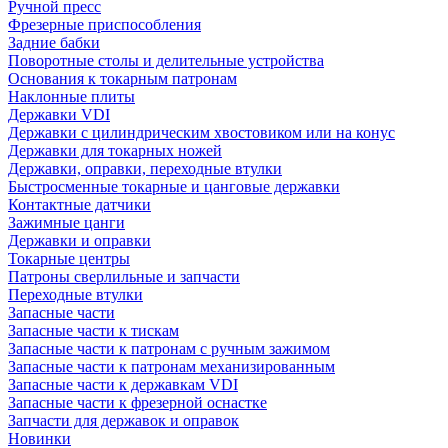
Ручной пресс
Фрезерные приспособления
Задние бабки
Поворотные столы и делительные устройства
Основания к токарным патронам
Наклонные плиты
Державки VDI
Державки с цилиндрическим хвостовиком или на конус
Державки для токарных ножей
Державки, оправки, переходные втулки
Быстросменные токарные и цанговые державки
Контактные датчики
Зажимные цанги
Державки и оправки
Токарные центры
Патроны сверлильные и запчасти
Переходные втулки
Запасные части
Запасные части к тискам
Запасные части к патронам с ручным зажимом
Запасные части к патронам механизированным
Запасные части к державкам VDI
Запасные части к фрезерной оснастке
Запчасти для державок и оправок
Новинки