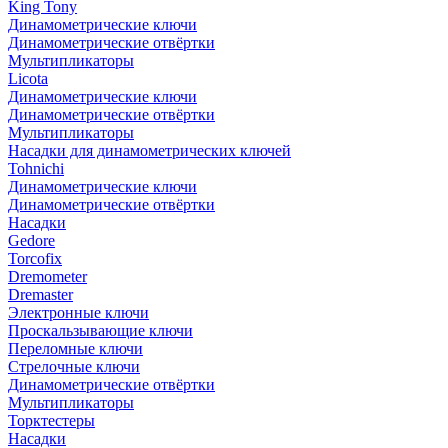
King Tony
Динамометрические ключи
Динамометрические отвёртки
Мультипликаторы
Licota
Динамометрические ключи
Динамометрические отвёртки
Мультипликаторы
Насадки для динамометрических ключей
Tohnichi
Динамометрические ключи
Динамометрические отвёртки
Насадки
Gedore
Torcofix
Dremometer
Dremaster
Электронные ключи
Проскальзывающие ключи
Переломные ключи
Стрелочные ключи
Динамометрические отвёртки
Мультипликаторы
Торктестеры
Насадки