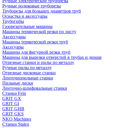
Ручные электрические труборезы
Ручные роликовые труборезы
Труборезы для больших диаметров труб
Оснастка и аксессуары
Трубогибы
Газорезательные машины
Машины термической резки по листу
Аксессуары
Машины термической резки труб
Аксесуары
Машины для фигурной резки труб
Машины для вырезки отверстий в трубах и днище
Отрезные станки и пилы по металлу
Ручные пилы по металлу
Отрезные дисковые станки
Ленточнопильные станки
Пильные диски
Ленточно-шлифовальные станки
Станки Fein
GRIT GX
GRIT GI
GRIT GHB
GRIT GKS
NKO Machines
Станки Stalex