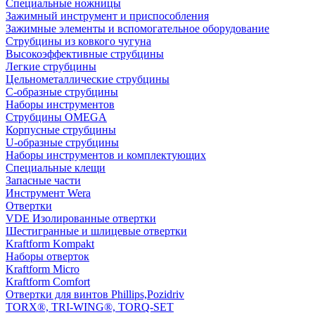
Специальные ножницы
Зажимный инструмент и приспособления
Зажимные элементы и вспомогательное оборудование
Струбцины из ковкого чугуна
Высокоэффективные струбцины
Легкие струбцины
Цельнометаллические струбцины
C-образные струбцины
Наборы инструментов
Струбцины OMEGA
Корпусные струбцины
U-образные струбцины
Наборы инструментов и комплектующих
Специальные клещи
Запасные части
Инструмент Wera
Отвертки
VDE Изолированные отвертки
Шестигранные и шлицевые отвертки
Kraftform Kompakt
Наборы отверток
Kraftform Micro
Kraftform Comfort
Отвертки для винтов Phillips,Pozidriv
TORX®, TRI-WING®, TORQ-SET