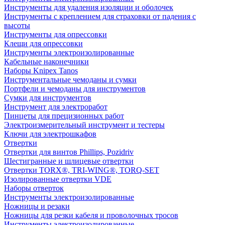
Инструменты для удаления изоляции и оболочек
Инструменты с креплением для страховки от падения с
высоты
Инструменты для опрессовки
Клещи для опрессовки
Инструменты электроизолированные
Кабельные наконечники
Наборы Knipex Tanos
Инструментальные чемоданы и сумки
Портфели и чемоданы для инструментов
Сумки для инструментов
Инструмент для электроработ
Пинцеты для прецизионных работ
Электроизмерительный инструмент и тестеры
Ключи для электрошкафов
Отвертки
Отвертки для винтов Phillips, Pozidriv
Шестигранные и шлицевые отвертки
Отвертки TORX®, TRI-WING®, TORQ-SET
Изолированные отвертки VDE
Наборы отверток
Инструменты электроизолированные
Ножницы и резаки
Ножницы для резки кабеля и проволочных тросов
Инструменты электроизолированные