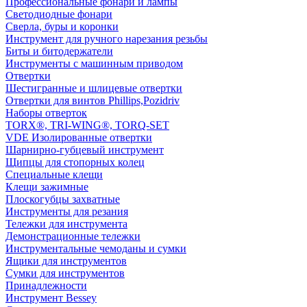
Профессиональные фонари и лампы
Светодиодные фонари
Сверла, буры и коронки
Инструмент для ручного нарезания резьбы
Биты и битодержатели
Инструменты с машинным приводом
Отвертки
Шестигранные и шлицевые отвертки
Отвертки для винтов Phillips,Pozidriv
Наборы отверток
TORX®, TRI-WING®, TORQ-SET
VDE Изолированные отвертки
Шарнирно-губцевый инструмент
Щипцы для стопорных колец
Специальные клещи
Клещи зажимные
Плоскогубцы захватные
Инструменты для резания
Тележки для инструмента
Демонстрационные тележки
Инструментальные чемоданы и сумки
Ящики для инструментов
Сумки для инструментов
Принадлежности
Инструмент Bessey