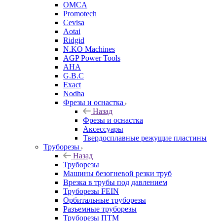
OMCA
Promotech
Cevisa
Aotai
Ridgid
N.KO Machines
AGP Power Tools
AHA
G.B.C
Exact
Nodha
Фрезы и оснастка
Назад
Фрезы и оснастка
Аксессуары
Твердосплавные режущие пластины
Труборезы
Назад
Труборезы
Машины безогневой резки труб
Врезка в трубы под давлением
Труборезы FEIN
Орбитальные труборезы
Разъемные труборезы
Труборезы ПТМ