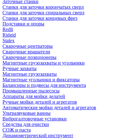
Заточные станки
Станки для заточки корончатых сверл
Станки для заточки спиральных сверл
Станки для заточки концевых фрез
Подставки и опоры
Redli
Ridgid
Stalex
Сварочные центраторы
Сварочные вращатели
Сварочные позиционеры
Магнитные грузозахваты и угольники
Ручные захваты
Магнитные грузозахваты
Магнитные угольники и фиксаторы
Балансиры и подвесы для инструмента
Промышленные пылесосы
Аппараты для мойки делатей
Ручные мойки деталей и агрегатов
Автоматические мойки деталей и агрегатов
Ультразвуковые ванны
Виброгалтовочные установки
Средства для очистки
СОЖ и паста
Динамометрический инструмент