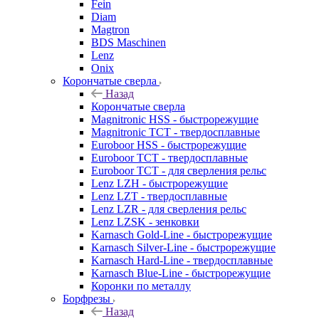
Fein
Diam
Magtron
BDS Maschinen
Lenz
Onix
Корончатые сверла
Назад
Корончатые сверла
Magnitronic HSS - быстрорежущие
Magnitronic TCT - твердосплавные
Euroboor HSS - быстрорежущие
Euroboor TCT - твердосплавные
Euroboor TCT - для сверления рельс
Lenz LZH - быстрорежущие
Lenz LZT - твердосплавные
Lenz LZR - для сверления рельс
Lenz LZSK - зенковки
Karnasch Gold-Line - быстрорежущие
Karnasch Silver-Line - быстрорежущие
Karnasch Hard-Line - твердосплавные
Karnasch Blue-Line - быстрорежущие
Коронки по металлу
Борфрезы
Назад