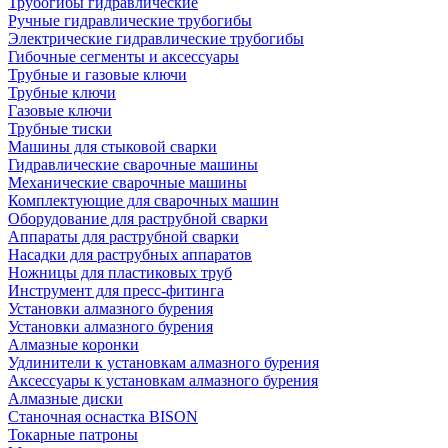
Трубогибы гидравлические
Ручные гидравлические трубогибы
Электрические гидравлические трубогибы
Гибочные сегменты и аксессуары
Трубные и газовые ключи
Трубные ключи
Газовые ключи
Трубные тиски
Машины для стыковой сварки
Гидравлические сварочные машины
Механические сварочные машины
Комплектующие для сварочных машин
Оборудование для раструбной сварки
Аппараты для раструбной сварки
Насадки для раструбных аппаратов
Ножницы для пластиковых труб
Инструмент для пресс-фитинга
Установки алмазного бурения
Установки алмазного бурения
Алмазные коронки
Удлинители к установкам алмазного бурения
Аксессуары к установкам алмазного бурения
Алмазные диски
Станочная оснастка BISON
Токарные патроны