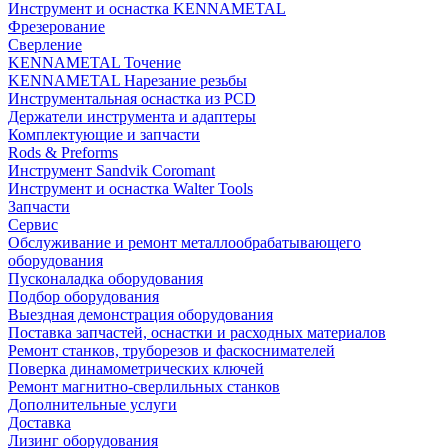
Инструмент и оснастка KENNAMETAL
Фрезерование
Сверление
KENNAMETAL Точение
KENNAMETAL Нарезание резьбы
Инструментальная оснастка из PCD
Держатели инструмента и адаптеры
Комплектующие и запчасти
Rods & Preforms
Инструмент Sandvik Coromant
Инструмент и оснастка Walter Tools
Запчасти
Сервис
Обслуживание и ремонт металлообрабатывающего
оборудования
Пусконаладка оборудования
Подбор оборудования
Выездная демонстрация оборудования
Поставка запчастей, оснастки и расходных материалов
Ремонт станков, труборезов и фаскоснимателей
Поверка динамометрических ключей
Ремонт магнитно-сверлильных станков
Дополнительные услуги
Доставка
Лизинг оборудования