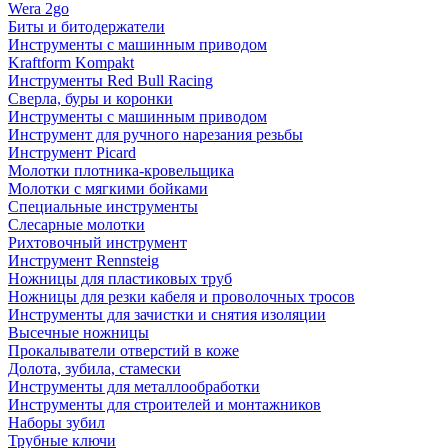
Wera 2go
Биты и битодержатели
Инструменты с машинным приводом
Kraftform Kompakt
Инструменты Red Bull Racing
Сверла, буры и коронки
Инструменты с машинным приводом
Инструмент для ручного нарезания резьбы
Инструмент Picard
Молотки плотника-кровельщика
Молотки с мягкими бойками
Специальные инструменты
Слесарные молотки
Рихтовочный инструмент
Инструмент Rennsteig
Ножницы для пластиковых труб
Ножницы для резки кабеля и проволочных тросов
Инструменты для зачистки и снятия изоляции
Высечные ножницы
Прокалыватели отверстий в коже
Долота, зубила, стамески
Инструменты для металлообработки
Инструменты для строителей и монтажников
Наборы зубил
Трубные ключи