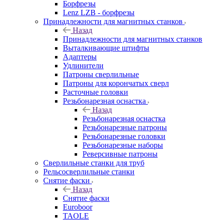
Борфрезы
Lenz LZB - борфрезы
Принадлежности для магнитных станков
Назад
Принадлежности для магнитных станков
Выталкивающие штифты
Адаптеры
Удлинители
Патроны сверлильные
Патроны для корончатых сверл
Расточные головки
Резьбонарезная оснастка
Назад
Резьбонарезная оснастка
Резьбонарезные патроны
Резьбонарезные головки
Резьбонарезные наборы
Реверсивные патроны
Сверлильные станки для труб
Рельсосверлильные станки
Снятие фаски
Назад
Снятие фаски
Euroboor
TAOLE