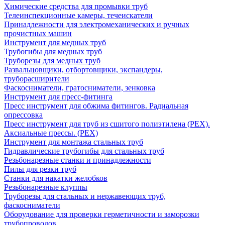
Химические средства для промывки труб
Телеинспекционные камеры, течеискатели
Принадлежности для электромеханических и ручных
прочистных машин
Инструмент для медных труб
Трубогибы для медных труб
Труборезы для медных труб
Развальцовщики, отбортовщики, экспандеры,
труборасширители
Фаскосниматели, гратосниматели, зенковка
Инструмент для пресс-фитинга
Пресс инструмент для обжима фитингов. Радиальная
опрессовка
Пресс инструмент для труб из сшитого полиэтилена (PEX).
Аксиальные прессы. (PEX)
Инструмент для монтажа стальных труб
Гидравлические трубогибы для стальных труб
Резьбонарезные станки и принадлежности
Пилы для резки труб
Станки для накатки желобков
Резьбонарезные клуппы
Труборезы для стальных и нержавеющих труб,
фаскосниматели
Оборудование для проверки герметичности и заморозки
трубопроводов