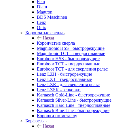
Fein
Diam
Magtron
BDS Maschinen
Lenz
Onix
Корончатые сверла
Назад
Корончатые сверла
Magnitronic HSS - быстрорежущие
Magnitronic TCT - твердосплавные
Euroboor HSS - быстрорежущие
Euroboor TCT - твердосплавные
Euroboor TCT - для сверления рельс
Lenz LZH - быстрорежущие
Lenz LZT - твердосплавные
Lenz LZR - для сверления рельс
Lenz LZSK - зенковки
Karnasch Gold-Line - быстрорежущие
Karnasch Silver-Line - быстрорежущие
Karnasch Hard-Line - твердосплавные
Karnasch Blue-Line - быстрорежущие
Коронки по металлу
Борфрезы
Назад