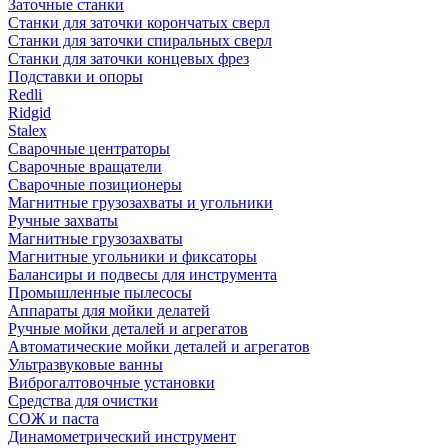
Заточные станки
Станки для заточки корончатых сверл
Станки для заточки спиральных сверл
Станки для заточки концевых фрез
Подставки и опоры
Redli
Ridgid
Stalex
Сварочные центраторы
Сварочные вращатели
Сварочные позиционеры
Магнитные грузозахваты и угольники
Ручные захваты
Магнитные грузозахваты
Магнитные угольники и фиксаторы
Балансиры и подвесы для инструмента
Промышленные пылесосы
Аппараты для мойки делатей
Ручные мойки деталей и агрегатов
Автоматические мойки деталей и агрегатов
Ультразвуковые ванны
Виброгалтовочные установки
Средства для очистки
СОЖ и паста
Динамометрический инструмент