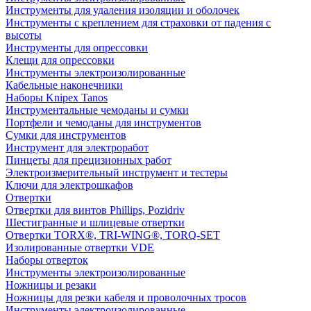
Инструменты для удаления изоляции и оболочек
Инструменты с креплением для страховки от падения с
высоты
Инструменты для опрессовки
Клещи для опрессовки
Инструменты электроизолированные
Кабельные наконечники
Наборы Knipex Tanos
Инструментальные чемоданы и сумки
Портфели и чемоданы для инструментов
Сумки для инструментов
Инструмент для электроработ
Пинцеты для прецизионных работ
Электроизмерительный инструмент и тестеры
Ключи для электрошкафов
Отвертки
Отвертки для винтов Phillips, Pozidriv
Шестигранные и шлицевые отвертки
Отвертки TORX®, TRI-WING®, TORQ-SET
Изолированные отвертки VDE
Наборы отверток
Инструменты электроизолированные
Ножницы и резаки
Ножницы для резки кабеля и проволочных тросов
Инструменты электроизолированные