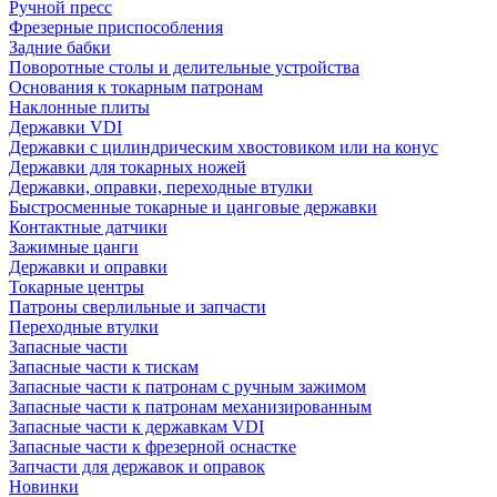
Ручной пресс
Фрезерные приспособления
Задние бабки
Поворотные столы и делительные устройства
Основания к токарным патронам
Наклонные плиты
Державки VDI
Державки с цилиндрическим хвостовиком или на конус
Державки для токарных ножей
Державки, оправки, переходные втулки
Быстросменные токарные и цанговые державки
Контактные датчики
Зажимные цанги
Державки и оправки
Токарные центры
Патроны сверлильные и запчасти
Переходные втулки
Запасные части
Запасные части к тискам
Запасные части к патронам с ручным зажимом
Запасные части к патронам механизированным
Запасные части к державкам VDI
Запасные части к фрезерной оснастке
Запчасти для державок и оправок
Новинки