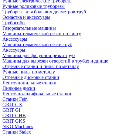
Ручные электрические труборезы
Ручные роликовые труборезы
Труборезы для больших диаметров труб
Оснастка и аксессуары
Трубогибы
Газорезательные машины
Машины термической резки по листу
Аксессуары
Машины термической резки труб
Аксесуары
Машины для фигурной резки труб
Машины для вырезки отверстий в трубах и днище
Отрезные станки и пилы по металлу
Ручные пилы по металлу
Отрезные дисковые станки
Ленточнопильные станки
Пильные диски
Ленточно-шлифовальные станки
Станки Fein
GRIT GX
GRIT GI
GRIT GHB
GRIT GKS
NKO Machines
Станки Stalex