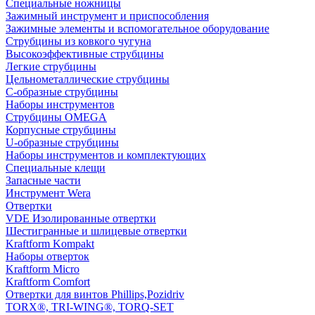
Специальные ножницы
Зажимный инструмент и приспособления
Зажимные элементы и вспомогательное оборудование
Струбцины из ковкого чугуна
Высокоэффективные струбцины
Легкие струбцины
Цельнометаллические струбцины
C-образные струбцины
Наборы инструментов
Струбцины OMEGA
Корпусные струбцины
U-образные струбцины
Наборы инструментов и комплектующих
Специальные клещи
Запасные части
Инструмент Wera
Отвертки
VDE Изолированные отвертки
Шестигранные и шлицевые отвертки
Kraftform Kompakt
Наборы отверток
Kraftform Micro
Kraftform Comfort
Отвертки для винтов Phillips,Pozidriv
TORX®, TRI-WING®, TORQ-SET