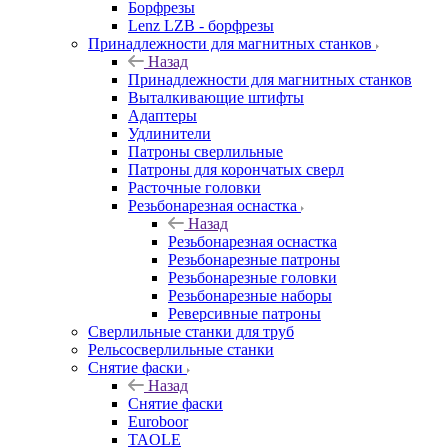
Борфрезы
Lenz LZB - борфрезы
Принадлежности для магнитных станков
Назад
Принадлежности для магнитных станков
Выталкивающие штифты
Адаптеры
Удлинители
Патроны сверлильные
Патроны для корончатых сверл
Расточные головки
Резьбонарезная оснастка
Назад
Резьбонарезная оснастка
Резьбонарезные патроны
Резьбонарезные головки
Резьбонарезные наборы
Реверсивные патроны
Сверлильные станки для труб
Рельсосверлильные станки
Снятие фаски
Назад
Снятие фаски
Euroboor
TAOLE