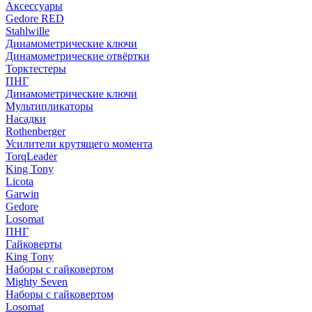
Аксессуары
Gedore RED
Stahlwille
Динамометрические ключи
Динамометрические отвёртки
Торктестеры
ПНГ
Динамометрические ключи
Мультипликаторы
Насадки
Rothenberger
Усилители крутящего момента
TorqLeader
King Tony
Licota
Garwin
Gedore
Losomat
ПНГ
Гайковерты
King Tony
Наборы с гайковертом
Mighty Seven
Наборы с гайковертом
Losomat