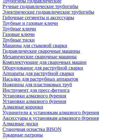
Трубогибы гидравлические
Ручные гидравлические трубогибы
Электрические гидравлические трубогибы
Гибочные сегменты и аксессуары
Трубные и газовые ключи
Трубные ключи
Газовые ключи
Трубные тиски
Машины для стыковой сварки
Гидравлические сварочные машины
Механические сварочные машины
Комплектующие для сварочных машин
Оборудование для раструбной сварки
Аппараты для раструбной сварки
Насадки для раструбных аппаратов
Ножницы для пластиковых труб
Инструмент для пресс-фитинга
Установки алмазного бурения
Установки алмазного бурения
Алмазные коронки
Удлинители к установкам алмазного бурения
Аксессуары к установкам алмазного бурения
Алмазные диски
Станочная оснастка BISON
Токарные патроны