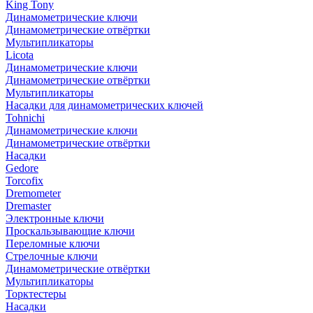
King Tony
Динамометрические ключи
Динамометрические отвёртки
Мультипликаторы
Licota
Динамометрические ключи
Динамометрические отвёртки
Мультипликаторы
Насадки для динамометрических ключей
Tohnichi
Динамометрические ключи
Динамометрические отвёртки
Насадки
Gedore
Torcofix
Dremometer
Dremaster
Электронные ключи
Проскальзывающие ключи
Переломные ключи
Стрелочные ключи
Динамометрические отвёртки
Мультипликаторы
Торктестеры
Насадки