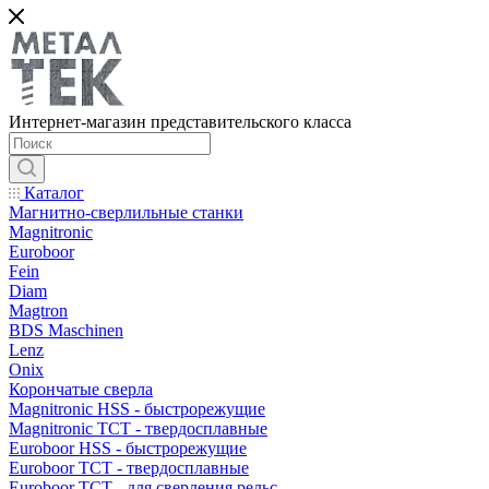
Интернет-магазин представительского класса
Каталог
Магнитно-сверлильные станки
Magnitronic
Euroboor
Fein
Diam
Magtron
BDS Maschinen
Lenz
Onix
Корончатые сверла
Magnitronic HSS - быстрорежущие
Magnitronic TCT - твердосплавные
Euroboor HSS - быстрорежущие
Euroboor TCT - твердосплавные
Euroboor TCT - для сверления рельс