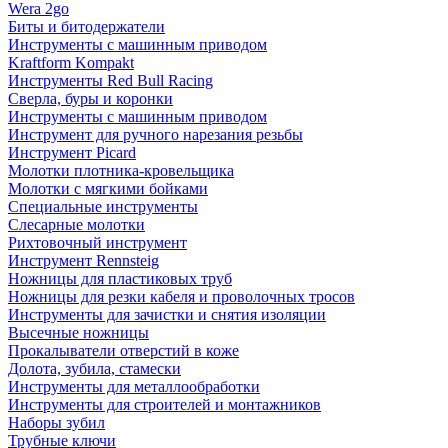
Wera 2go
Биты и битодержатели
Инструменты с машинным приводом
Kraftform Kompakt
Инструменты Red Bull Racing
Сверла, буры и коронки
Инструменты с машинным приводом
Инструмент для ручного нарезания резьбы
Инструмент Picard
Молотки плотника-кровельщика
Молотки с мягкими бойками
Специальные инструменты
Слесарные молотки
Рихтовочный инструмент
Инструмент Rennsteig
Ножницы для пластиковых труб
Ножницы для резки кабеля и проволочных тросов
Инструменты для зачистки и снятия изоляции
Высечные ножницы
Прокалыватели отверстий в коже
Долота, зубила, стамески
Инструменты для металлообработки
Инструменты для строителей и монтажников
Наборы зубил
Трубные ключи