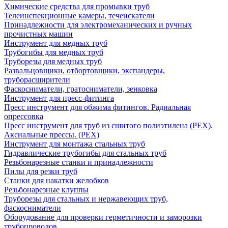
Химические средства для промывки труб
Телеинспекционные камеры, течеискатели
Принадлежности для электромеханических и ручных
прочистных машин
Инструмент для медных труб
Трубогибы для медных труб
Труборезы для медных труб
Развальцовщики, отбортовщики, экспандеры,
труборасширители
Фаскосниматели, гратосниматели, зенковка
Инструмент для пресс-фитинга
Пресс инструмент для обжима фитингов. Радиальная
опрессовка
Пресс инструмент для труб из сшитого полиэтилена (PEX).
Аксиальные прессы. (PEX)
Инструмент для монтажа стальных труб
Гидравлические трубогибы для стальных труб
Резьбонарезные станки и принадлежности
Пилы для резки труб
Станки для накатки желобков
Резьбонарезные клуппы
Труборезы для стальных и нержавеющих труб,
фаскосниматели
Оборудование для проверки герметичности и заморозки
трубопроводов