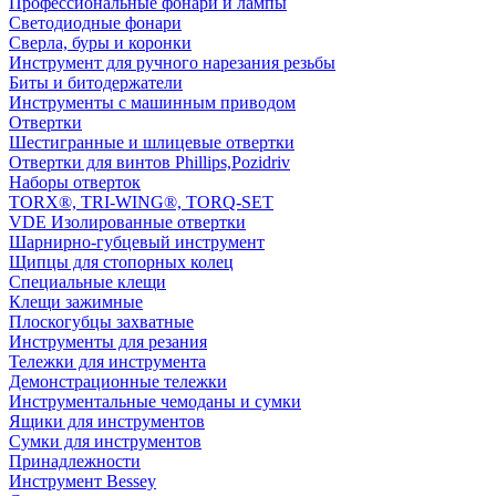
Профессиональные фонари и лампы
Светодиодные фонари
Сверла, буры и коронки
Инструмент для ручного нарезания резьбы
Биты и битодержатели
Инструменты с машинным приводом
Отвертки
Шестигранные и шлицевые отвертки
Отвертки для винтов Phillips,Pozidriv
Наборы отверток
TORX®, TRI-WING®, TORQ-SET
VDE Изолированные отвертки
Шарнирно-губцевый инструмент
Щипцы для стопорных колец
Специальные клещи
Клещи зажимные
Плоскогубцы захватные
Инструменты для резания
Тележки для инструмента
Демонстрационные тележки
Инструментальные чемоданы и сумки
Ящики для инструментов
Сумки для инструментов
Принадлежности
Инструмент Bessey