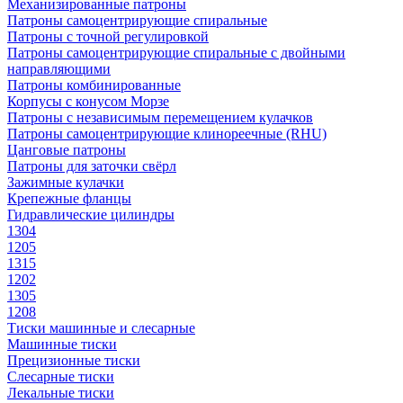
Механизированные патроны
Патроны самоцентрирующие спиральные
Патроны с точной регулировкой
Патроны самоцентрирующие спиральные с двойными
направляющими
Патроны комбинированные
Корпусы с конусом Морзе
Патроны с независимым перемещением кулачков
Патроны самоцентрирующие клинореечные (RHU)
Цанговые патроны
Патроны для заточки свёрл
Зажимные кулачки
Крепежные фланцы
Гидравлические цилиндры
1304
1205
1315
1202
1305
1208
Тиски машинные и слесарные
Машинные тиски
Прецизионные тиски
Слесарные тиски
Лекальные тиски