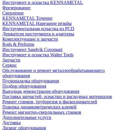
Инструмент и оснастка KENNAMETAL
Фрезерование
Сверление
KENNAMETAL Точение
KENNAMETAL Нарезание резьбы
Инструментальная оснастка из PCD
Держатели инструмента и адаптеры
Комплектующие и запчасти
Rods & Preforms
Инструмент Sandvik Coromant
Инструмент и оснастка Walter Tools
Запчасти
Сервис
Обслуживание и ремонт металлообрабатывающего
оборудования
Пусконаладка оборудования
Подбор оборудования
Выездная демонстрация оборудования
Поставка запчастей, оснастки и расходных материалов
Ремонт станков, труборезов и фаскоснимателей
Поверка динамометрических ключей
Ремонт магнитно-сверлильных станков
Дополнительные услуги
Доставка
Лизинг оборудования