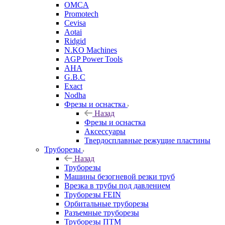
OMCA
Promotech
Cevisa
Aotai
Ridgid
N.KO Machines
AGP Power Tools
AHA
G.B.C
Exact
Nodha
Фрезы и оснастка
Назад
Фрезы и оснастка
Аксессуары
Твердосплавные режущие пластины
Труборезы
Назад
Труборезы
Машины безогневой резки труб
Врезка в трубы под давлением
Труборезы FEIN
Орбитальные труборезы
Разъемные труборезы
Труборезы ПТМ