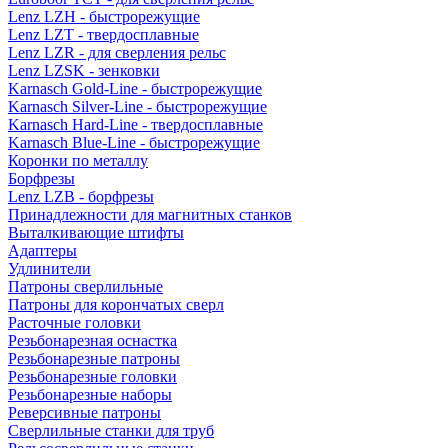
Lenz LZH - быстрорежущие
Lenz LZT - твердосплавные
Lenz LZR - для сверления рельс
Lenz LZSK - зенковки
Karnasch Gold-Line - быстрорежущие
Karnasch Silver-Line - быстрорежущие
Karnasch Hard-Line - твердосплавные
Karnasch Blue-Line - быстрорежущие
Коронки по металлу
Борфрезы
Lenz LZB - борфрезы
Принадлежности для магнитных станков
Выталкивающие штифты
Адаптеры
Удлинители
Патроны сверлильные
Патроны для корончатых сверл
Расточные головки
Резьбонарезная оснастка
Резьбонарезные патроны
Резьбонарезные головки
Резьбонарезные наборы
Реверсивные патроны
Сверлильные станки для труб