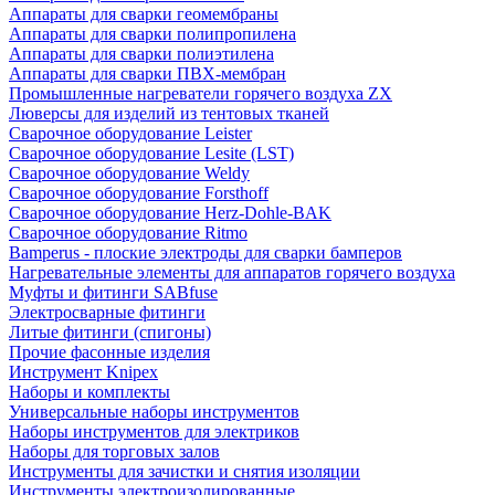
Аппараты для сварки геомембраны
Аппараты для сварки полипропилена
Аппараты для сварки полиэтилена
Аппараты для сварки ПВХ-мембран
Промышленные нагреватели горячего воздуха ZX
Люверсы для изделий из тентовых тканей
Сварочное оборудование Leister
Сварочное оборудование Lesite (LST)
Сварочное оборудование Weldy
Сварочное оборудование Forsthoff
Сварочное оборудование Herz-Dohle-BAK
Сварочное оборудование Ritmo
Bamperus - плоские электроды для сварки бамперов
Нагревательные элементы для аппаратов горячего воздуха
Муфты и фитинги SABfuse
Электросварные фитинги
Литые фитинги (спигоны)
Прочие фасонные изделия
Инструмент Knipex
Наборы и комплекты
Универсальные наборы инструментов
Наборы инструментов для электриков
Наборы для торговых залов
Инструменты для зачистки и снятия изоляции
Инструменты электроизолированные