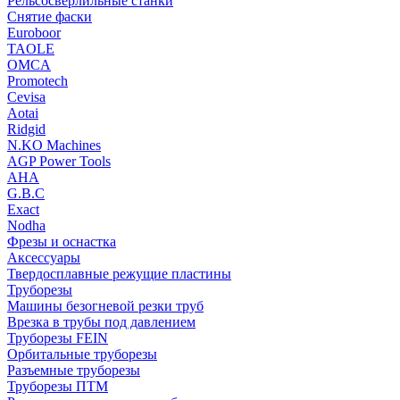
Рельсосверлильные станки
Снятие фаски
Euroboor
TAOLE
OMCA
Promotech
Cevisa
Aotai
Ridgid
N.KO Machines
AGP Power Tools
AHA
G.B.C
Exact
Nodha
Фрезы и оснастка
Аксессуары
Твердосплавные режущие пластины
Труборезы
Машины безогневой резки труб
Врезка в трубы под давлением
Труборезы FEIN
Орбитальные труборезы
Разъемные труборезы
Труборезы ПТМ