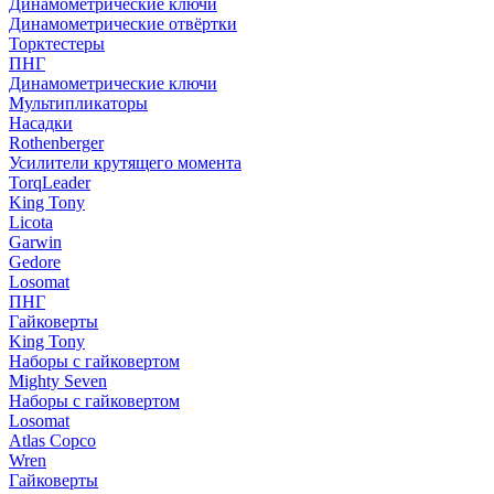
Динамометрические ключи
Динамометрические отвёртки
Торктестеры
ПНГ
Динамометрические ключи
Мультипликаторы
Насадки
Rothenberger
Усилители крутящего момента
TorqLeader
King Tony
Licota
Garwin
Gedore
Losomat
ПНГ
Гайковерты
King Tony
Наборы с гайковертом
Mighty Seven
Наборы с гайковертом
Losomat
Atlas Copco
Wren
Гайковерты