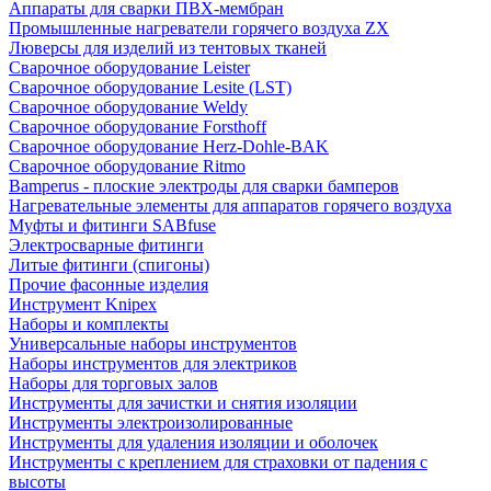
Аппараты для сварки ПВХ-мембран
Промышленные нагреватели горячего воздуха ZX
Люверсы для изделий из тентовых тканей
Сварочное оборудование Leister
Сварочное оборудование Lesite (LST)
Сварочное оборудование Weldy
Сварочное оборудование Forsthoff
Сварочное оборудование Herz-Dohle-BAK
Сварочное оборудование Ritmo
Bamperus - плоские электроды для сварки бамперов
Нагревательные элементы для аппаратов горячего воздуха
Муфты и фитинги SABfuse
Электросварные фитинги
Литые фитинги (спигоны)
Прочие фасонные изделия
Инструмент Knipex
Наборы и комплекты
Универсальные наборы инструментов
Наборы инструментов для электриков
Наборы для торговых залов
Инструменты для зачистки и снятия изоляции
Инструменты электроизолированные
Инструменты для удаления изоляции и оболочек
Инструменты с креплением для страховки от падения с
высоты