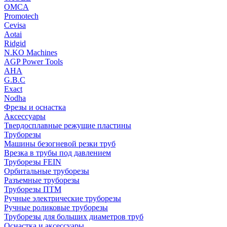
OMCA
Promotech
Cevisa
Aotai
Ridgid
N.KO Machines
AGP Power Tools
AHA
G.B.C
Exact
Nodha
Фрезы и оснастка
Аксессуары
Твердосплавные режущие пластины
Труборезы
Машины безогневой резки труб
Врезка в трубы под давлением
Труборезы FEIN
Орбитальные труборезы
Разъемные труборезы
Труборезы ПТМ
Ручные электрические труборезы
Ручные роликовые труборезы
Труборезы для больших диаметров труб
Оснастка и аксессуары