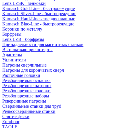
Lenz LZSK - зенковки
Karnasch Gold-Line - быстрорежущие
Karnasch Silver-Line - быстрорежущие
Karnasch Hard-Line - твердосплавные
Karnasch Blue-Line - быстрорежущие
Коронки по металлу
Борфрезы
Lenz LZB - борфрезы
Принадлежности для магнитных станков
Выталкивающие штифты
Адаптеры
Удлинители
Патроны сверлильные
Патроны для корончатых сверл
Расточные головки
Резьбонарезная оснастка
Резьбонарезные патроны
Резьбонарезные головки
Резьбонарезные наборы
Реверсивные патроны
Сверлильные станки для труб
Рельсосверлильные станки
Снятие фаски
Euroboor
TAOLE