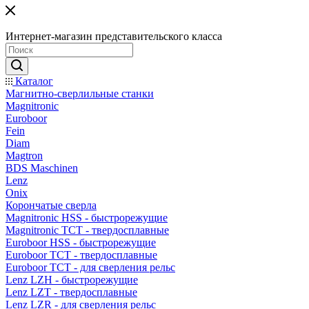
Интернет-магазин представительского класса
Каталог
Магнитно-сверлильные станки
Magnitronic
Euroboor
Fein
Diam
Magtron
BDS Maschinen
Lenz
Onix
Корончатые сверла
Magnitronic HSS - быстрорежущие
Magnitronic TCT - твердосплавные
Euroboor HSS - быстрорежущие
Euroboor TCT - твердосплавные
Euroboor TCT - для сверления рельс
Lenz LZH - быстрорежущие
Lenz LZT - твердосплавные
Lenz LZR - для сверления рельс