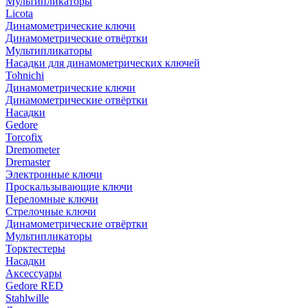
Мультипликаторы
Licota
Динамометрические ключи
Динамометрические отвёртки
Мультипликаторы
Насадки для динамометрических ключей
Tohnichi
Динамометрические ключи
Динамометрические отвёртки
Насадки
Gedore
Torcofix
Dremometer
Dremaster
Электронные ключи
Проскальзывающие ключи
Переломные ключи
Стрелочные ключи
Динамометрические отвёртки
Мультипликаторы
Торктестеры
Насадки
Аксессуары
Gedore RED
Stahlwille