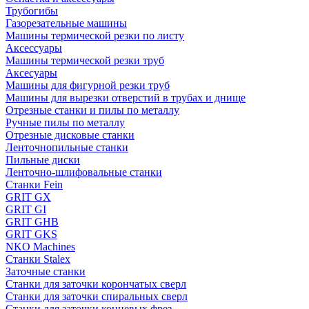
Трубогибы
Газорезательные машины
Машины термической резки по листу
Аксессуары
Машины термической резки труб
Аксесуары
Машины для фигурной резки труб
Машины для вырезки отверстий в трубах и днище
Отрезные станки и пилы по металлу
Ручные пилы по металлу
Отрезные дисковые станки
Ленточнопильные станки
Пильные диски
Ленточно-шлифовальные станки
Станки Fein
GRIT GX
GRIT GI
GRIT GHB
GRIT GKS
NKO Machines
Станки Stalex
Заточные станки
Станки для заточки корончатых сверл
Станки для заточки спиральных сверл
Станки для заточки концевых фрез