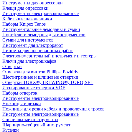
Инструменты для опрессовки
Клещи для опрессовки
Инструменты электроизолированные
Кабельные наконечники
Наборы Knipex Tanos
Инструментальные чемоданы и сумки
Портфели и чемоданы для инструментов
Сумки для инструментов
Инструмент для электроработ
Пинцеты для прецизионных работ
Электроизмерительный инструмент и тестеры
Ключи для электрошкафов
Отвертки
Отвертки для винтов Phillips, Pozidriv
Шестигранные и шлицевые отвертки
Отвертки TORX®, TRI-WING®, TORQ-SET
Изолированные отвертки VDE
Наборы отверток
Инструменты электроизолированные
Ножницы и резаки
Ножницы для резки кабеля и проволочных тросов
Инструменты электроизолированные
Специальные инструменты
Шарнирно-губцевый инструмент
Кусачки