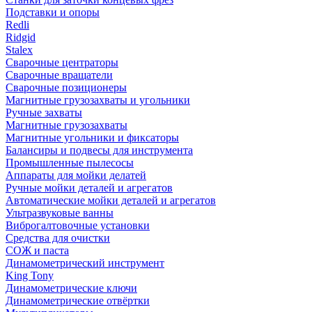
Подставки и опоры
Redli
Ridgid
Stalex
Сварочные центраторы
Сварочные вращатели
Сварочные позиционеры
Магнитные грузозахваты и угольники
Ручные захваты
Магнитные грузозахваты
Магнитные угольники и фиксаторы
Балансиры и подвесы для инструмента
Промышленные пылесосы
Аппараты для мойки делатей
Ручные мойки деталей и агрегатов
Автоматические мойки деталей и агрегатов
Ультразвуковые ванны
Виброгалтовочные установки
Средства для очистки
СОЖ и паста
Динамометрический инструмент
King Tony
Динамометрические ключи
Динамометрические отвёртки