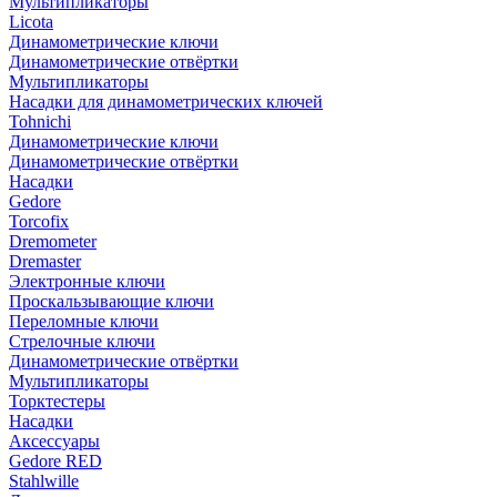
Мультипликаторы
Licota
Динамометрические ключи
Динамометрические отвёртки
Мультипликаторы
Насадки для динамометрических ключей
Tohnichi
Динамометрические ключи
Динамометрические отвёртки
Насадки
Gedore
Torcofix
Dremometer
Dremaster
Электронные ключи
Проскальзывающие ключи
Переломные ключи
Стрелочные ключи
Динамометрические отвёртки
Мультипликаторы
Торктестеры
Насадки
Аксессуары
Gedore RED
Stahlwille