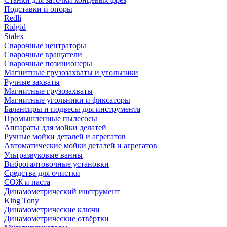
Подставки и опоры
Redli
Ridgid
Stalex
Сварочные центраторы
Сварочные вращатели
Сварочные позиционеры
Магнитные грузозахваты и угольники
Ручные захваты
Магнитные грузозахваты
Магнитные угольники и фиксаторы
Балансиры и подвесы для инструмента
Промышленные пылесосы
Аппараты для мойки делатей
Ручные мойки деталей и агрегатов
Автоматические мойки деталей и агрегатов
Ультразвуковые ванны
Виброгалтовочные установки
Средства для очистки
СОЖ и паста
Динамометрический инструмент
King Tony
Динамометрические ключи
Динамометрические отвёртки