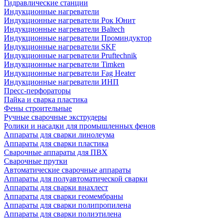
Гидравлические станции
Индукционные нагреватели
Индукционные нагреватели Рок Юнит
Индукционные нагреватели Baltech
Индукционные нагреватели Проминдуктор
Индукционные нагреватели SKF
Индукционные нагреватели Pruftechnik
Индукционные нагреватели Timken
Индукционные нагреватели Fag Heater
Индукционные нагреватели ИНП
Пресс-перфораторы
Пайка и сварка пластика
Фены строительные
Ручные сварочные экструдеры
Ролики и насадки для промышленных фенов
Аппараты для сварки линолеума
Аппараты для сварки пластика
Сварочные аппараты для ПВХ
Сварочные прутки
Автоматические сварочные аппараты
Аппараты для полуавтоматической сварки
Аппараты для сварки внахлест
Аппараты для сварки геомембраны
Аппараты для сварки полипропилена
Аппараты для сварки полиэтилена