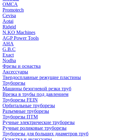
OMCA
Promotech
Cevisa
Aotai
Ridgid
N.KO Machines
AGP Power Tools
AHA
G.B.C
Exact
Nodha
Фрезы и оснастка
Аксессуары
Твердосплавные режущие пластины
Труборезы
Машины безогневой резки труб
Врезка в трубы под давлением
Труборезы FEIN
Орбитальные труборезы
Разъемные труборезы
Труборезы ПТМ
Ручные электрические труборезы
Ручные роликовые труборезы
Труборезы для больших диаметров труб
Оснастка и аксессуары