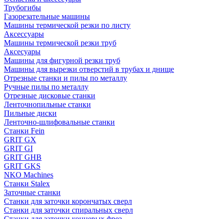
Трубогибы
Газорезательные машины
Машины термической резки по листу
Аксессуары
Машины термической резки труб
Аксесуары
Машины для фигурной резки труб
Машины для вырезки отверстий в трубах и днище
Отрезные станки и пилы по металлу
Ручные пилы по металлу
Отрезные дисковые станки
Ленточнопильные станки
Пильные диски
Ленточно-шлифовальные станки
Станки Fein
GRIT GX
GRIT GI
GRIT GHB
GRIT GKS
NKO Machines
Станки Stalex
Заточные станки
Станки для заточки корончатых сверл
Станки для заточки спиральных сверл
Станки для заточки концевых фрез