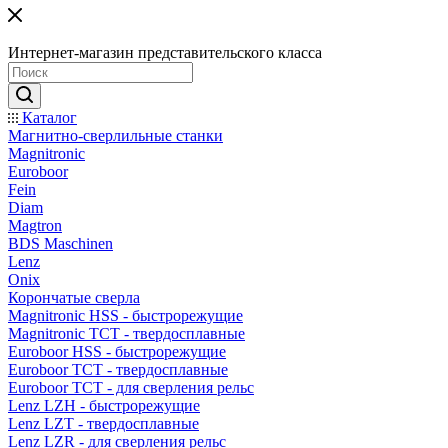
Интернет-магазин представительского класса
Каталог
Магнитно-сверлильные станки
Magnitronic
Euroboor
Fein
Diam
Magtron
BDS Maschinen
Lenz
Onix
Корончатые сверла
Magnitronic HSS - быстрорежущие
Magnitronic TCT - твердосплавные
Euroboor HSS - быстрорежущие
Euroboor TCT - твердосплавные
Euroboor TCT - для сверления рельс
Lenz LZH - быстрорежущие
Lenz LZT - твердосплавные
Lenz LZR - для сверления рельс