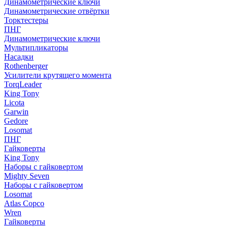
Динамометрические ключи
Динамометрические отвёртки
Торктестеры
ПНГ
Динамометрические ключи
Мультипликаторы
Насадки
Rothenberger
Усилители крутящего момента
TorqLeader
King Tony
Licota
Garwin
Gedore
Losomat
ПНГ
Гайковерты
King Tony
Наборы с гайковертом
Mighty Seven
Наборы с гайковертом
Losomat
Atlas Copco
Wren
Гайковерты