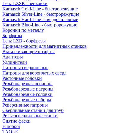
Lenz LZSK - зенковки
Karnasch Gold-Line - быстрорежущие
Karnasch Silver-Line - быстрорежущие
Karnasch Hard-Line - твердосплавные
Karnasch Blue-Line - быстрорежущие
Коронки по металлу
Борфрезы
Lenz LZB - борфрезы
Принадлежности для магнитных станков
Выталкивающие штифты
Адаптеры
Удлинители
Патроны сверлильные
Патроны для корончатых сверл
Расточные головки
Резьбонарезная оснастка
Резьбонарезные патроны
Резьбонарезные головки
Резьбонарезные наборы
Реверсивные патроны
Сверлильные станки для труб
Рельсосверлильные станки
Снятие фаски
Euroboor
TAOLE