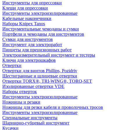
Инструменты для опрессовки
Клещи для опрессовки
Инструменты электроизолированные
Кабельные наконечники
Наборы Knipex Tanos
Инструментальные чемоданы и сумки
Портфели и чемоданы для инструментов
Сумки для инструментов
Инструмент для электроработ
Пинцеты для прецизионных работ
Электроизмерительный инструмент и тестеры
Ключи для электрошкафов
Отвертки
Отвертки для винтов Phillips, Pozidriv
Шестигранные и шлицевые отвертки
Отвертки TORX®, TRI-WING®, TORQ-SET
Изолированные отвертки VDE
Наборы отверток
Инструменты электроизолированные
Ножницы и резаки
Ножницы для резки кабеля и проволочных тросов
Инструменты электроизолированные
Специальные инструменты
Шарнирно-губцевый инструмент
Кусачки