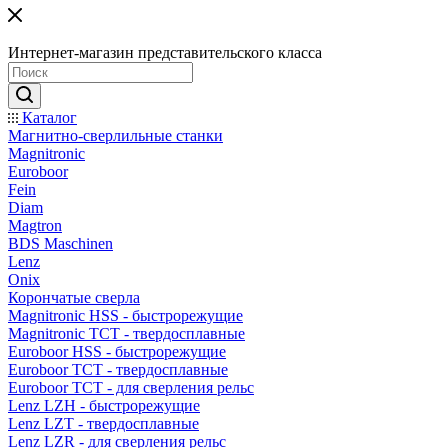
Интернет-магазин представительского класса
Каталог
Магнитно-сверлильные станки
Magnitronic
Euroboor
Fein
Diam
Magtron
BDS Maschinen
Lenz
Onix
Корончатые сверла
Magnitronic HSS - быстрорежущие
Magnitronic TCT - твердосплавные
Euroboor HSS - быстрорежущие
Euroboor TCT - твердосплавные
Euroboor TCT - для сверления рельс
Lenz LZH - быстрорежущие
Lenz LZT - твердосплавные
Lenz LZR - для сверления рельс