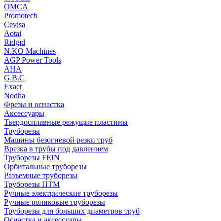
OMCA
Promotech
Cevisa
Aotai
Ridgid
N.KO Machines
AGP Power Tools
AHA
G.B.C
Exact
Nodha
Фрезы и оснастка
Аксессуары
Твердосплавные режущие пластины
Труборезы
Машины безогневой резки труб
Врезка в трубы под давлением
Труборезы FEIN
Орбитальные труборезы
Разъемные труборезы
Труборезы ПТМ
Ручные электрические труборезы
Ручные роликовые труборезы
Труборезы для больших диаметров труб
Оснастка и аксессуары