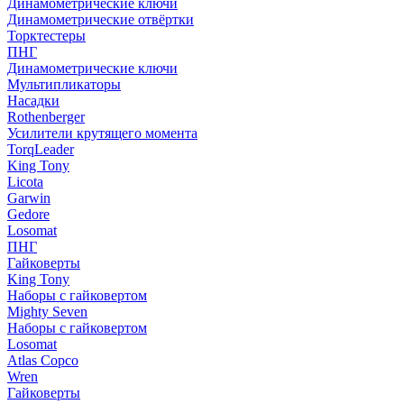
Динамометрические ключи
Динамометрические отвёртки
Торктестеры
ПНГ
Динамометрические ключи
Мультипликаторы
Насадки
Rothenberger
Усилители крутящего момента
TorqLeader
King Tony
Licota
Garwin
Gedore
Losomat
ПНГ
Гайковерты
King Tony
Наборы с гайковертом
Mighty Seven
Наборы с гайковертом
Losomat
Atlas Copco
Wren
Гайковерты