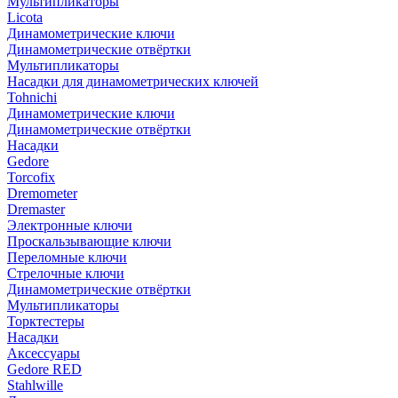
Мультипликаторы
Licota
Динамометрические ключи
Динамометрические отвёртки
Мультипликаторы
Насадки для динамометрических ключей
Tohnichi
Динамометрические ключи
Динамометрические отвёртки
Насадки
Gedore
Torcofix
Dremometer
Dremaster
Электронные ключи
Проскальзывающие ключи
Переломные ключи
Стрелочные ключи
Динамометрические отвёртки
Мультипликаторы
Торктестеры
Насадки
Аксессуары
Gedore RED
Stahlwille