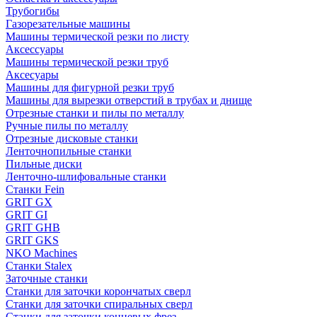
Трубогибы
Газорезательные машины
Машины термической резки по листу
Аксессуары
Машины термической резки труб
Аксесуары
Машины для фигурной резки труб
Машины для вырезки отверстий в трубах и днище
Отрезные станки и пилы по металлу
Ручные пилы по металлу
Отрезные дисковые станки
Ленточнопильные станки
Пильные диски
Ленточно-шлифовальные станки
Станки Fein
GRIT GX
GRIT GI
GRIT GHB
GRIT GKS
NKO Machines
Станки Stalex
Заточные станки
Станки для заточки корончатых сверл
Станки для заточки спиральных сверл
Станки для заточки концевых фрез