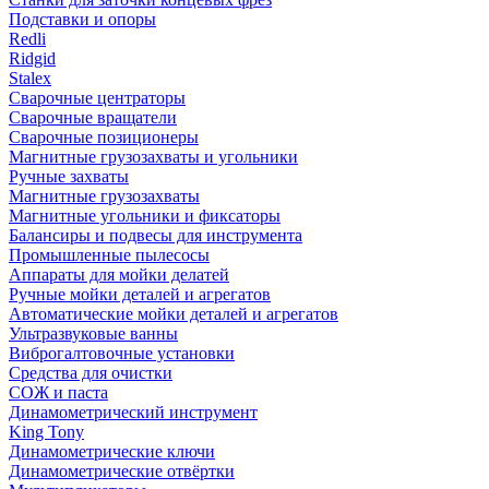
Подставки и опоры
Redli
Ridgid
Stalex
Сварочные центраторы
Сварочные вращатели
Сварочные позиционеры
Магнитные грузозахваты и угольники
Ручные захваты
Магнитные грузозахваты
Магнитные угольники и фиксаторы
Балансиры и подвесы для инструмента
Промышленные пылесосы
Аппараты для мойки делатей
Ручные мойки деталей и агрегатов
Автоматические мойки деталей и агрегатов
Ультразвуковые ванны
Виброгалтовочные установки
Средства для очистки
СОЖ и паста
Динамометрический инструмент
King Tony
Динамометрические ключи
Динамометрические отвёртки