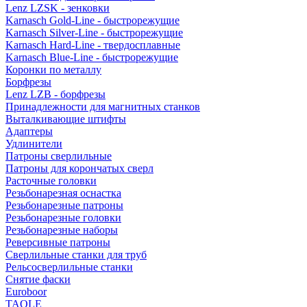
Lenz LZSK - зенковки
Karnasch Gold-Line - быстрорежущие
Karnasch Silver-Line - быстрорежущие
Karnasch Hard-Line - твердосплавные
Karnasch Blue-Line - быстрорежущие
Коронки по металлу
Борфрезы
Lenz LZB - борфрезы
Принадлежности для магнитных станков
Выталкивающие штифты
Адаптеры
Удлинители
Патроны сверлильные
Патроны для корончатых сверл
Расточные головки
Резьбонарезная оснастка
Резьбонарезные патроны
Резьбонарезные головки
Резьбонарезные наборы
Реверсивные патроны
Сверлильные станки для труб
Рельсосверлильные станки
Снятие фаски
Euroboor
TAOLE