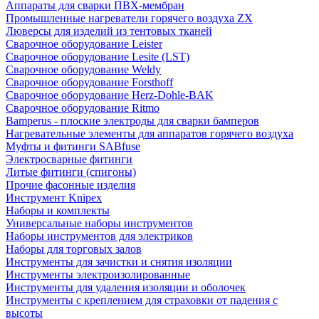
Аппараты для сварки ПВХ-мембран
Промышленные нагреватели горячего воздуха ZX
Люверсы для изделий из тентовых тканей
Сварочное оборудование Leister
Сварочное оборудование Lesite (LST)
Сварочное оборудование Weldy
Сварочное оборудование Forsthoff
Сварочное оборудование Herz-Dohle-BAK
Сварочное оборудование Ritmo
Bamperus - плоские электроды для сварки бамперов
Нагревательные элементы для аппаратов горячего воздуха
Муфты и фитинги SABfuse
Электросварные фитинги
Литые фитинги (спигоны)
Прочие фасонные изделия
Инструмент Knipex
Наборы и комплекты
Универсальные наборы инструментов
Наборы инструментов для электриков
Наборы для торговых залов
Инструменты для зачистки и снятия изоляции
Инструменты электроизолированные
Инструменты для удаления изоляции и оболочек
Инструменты с креплением для страховки от падения с
высоты