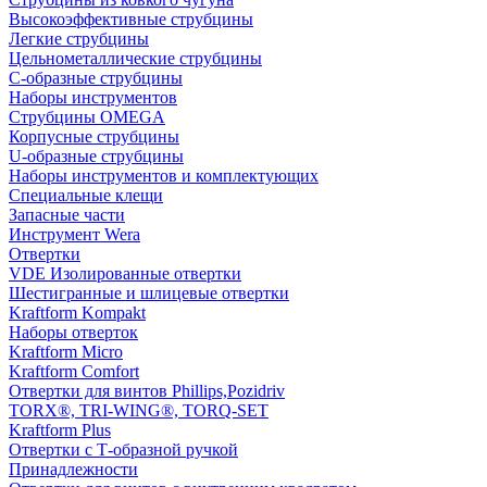
Высокоэффективные струбцины
Легкие струбцины
Цельнометаллические струбцины
C-образные струбцины
Наборы инструментов
Струбцины OMEGA
Корпусные струбцины
U-образные струбцины
Наборы инструментов и комплектующих
Специальные клещи
Запасные части
Инструмент Wera
Отвертки
VDE Изолированные отвертки
Шестигранные и шлицевые отвертки
Kraftform Kompakt
Наборы отверток
Kraftform Micro
Kraftform Comfort
Отвертки для винтов Phillips,Pozidriv
TORX®, TRI-WING®, TORQ-SET
Kraftform Plus
Отвертки с Т-образной ручкой
Принадлежности