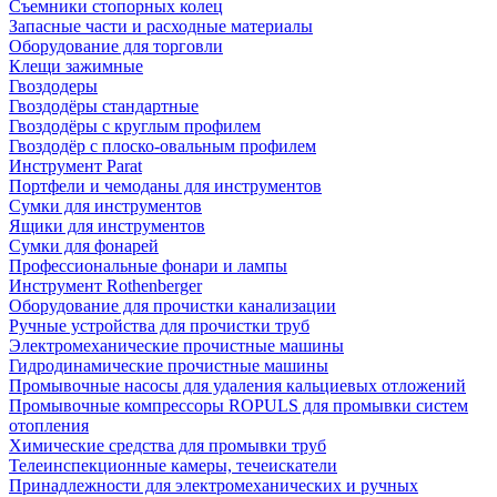
Съемники стопорных колец
Запасные части и расходные материалы
Оборудование для торговли
Клещи зажимные
Гвоздодеры
Гвоздодёры стандартные
Гвоздодёры с круглым профилем
Гвоздодёр с плоско-овальным профилем
Инструмент Parat
Портфели и чемоданы для инструментов
Сумки для инструментов
Ящики для инструментов
Сумки для фонарей
Профессиональные фонари и лампы
Инструмент Rothenberger
Оборудование для прочистки канализации
Ручные устройства для прочистки труб
Электромеханические прочистные машины
Гидродинамические прочистные машины
Промывочные насосы для удаления кальциевых отложений
Промывочные компрессоры ROPULS для промывки систем
отопления
Химические средства для промывки труб
Телеинспекционные камеры, течеискатели
Принадлежности для электромеханических и ручных