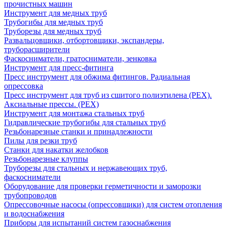
прочистных машин
Инструмент для медных труб
Трубогибы для медных труб
Труборезы для медных труб
Развальцовщики, отбортовщики, экспандеры,
труборасширители
Фаскосниматели, гратосниматели, зенковка
Инструмент для пресс-фитинга
Пресс инструмент для обжима фитингов. Радиальная
опрессовка
Пресс инструмент для труб из сшитого полиэтилена (PEX).
Аксиальные прессы. (PEX)
Инструмент для монтажа стальных труб
Гидравлические трубогибы для стальных труб
Резьбонарезные станки и принадлежности
Пилы для резки труб
Станки для накатки желобков
Резьбонарезные клуппы
Труборезы для стальных и нержавеющих труб,
фаскосниматели
Оборудование для проверки герметичности и заморозки
трубопроводов
Опрессовочные насосы (опрессовщики) для систем отопления
и водоснабжения
Приборы для испытаний систем газоснабжения