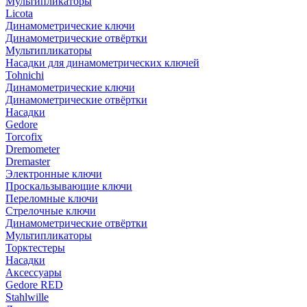
Мультипликаторы
Licota
Динамометрические ключи
Динамометрические отвёртки
Мультипликаторы
Насадки для динамометрических ключей
Tohnichi
Динамометрические ключи
Динамометрические отвёртки
Насадки
Gedore
Torcofix
Dremometer
Dremaster
Электронные ключи
Проскальзывающие ключи
Переломные ключи
Стрелочные ключи
Динамометрические отвёртки
Мультипликаторы
Торктестеры
Насадки
Аксессуары
Gedore RED
Stahlwille