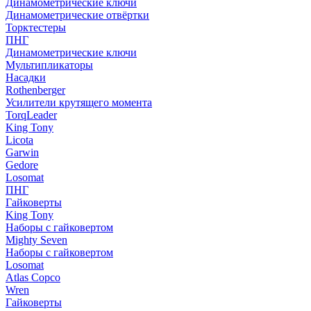
Динамометрические ключи
Динамометрические отвёртки
Торктестеры
ПНГ
Динамометрические ключи
Мультипликаторы
Насадки
Rothenberger
Усилители крутящего момента
TorqLeader
King Tony
Licota
Garwin
Gedore
Losomat
ПНГ
Гайковерты
King Tony
Наборы с гайковертом
Mighty Seven
Наборы с гайковертом
Losomat
Atlas Copco
Wren
Гайковерты