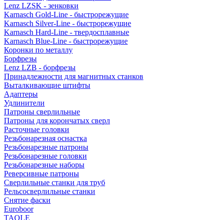
Lenz LZSK - зенковки
Karnasch Gold-Line - быстрорежущие
Karnasch Silver-Line - быстрорежущие
Karnasch Hard-Line - твердосплавные
Karnasch Blue-Line - быстрорежущие
Коронки по металлу
Борфрезы
Lenz LZB - борфрезы
Принадлежности для магнитных станков
Выталкивающие штифты
Адаптеры
Удлинители
Патроны сверлильные
Патроны для корончатых сверл
Расточные головки
Резьбонарезная оснастка
Резьбонарезные патроны
Резьбонарезные головки
Резьбонарезные наборы
Реверсивные патроны
Сверлильные станки для труб
Рельсосверлильные станки
Снятие фаски
Euroboor
TAOLE