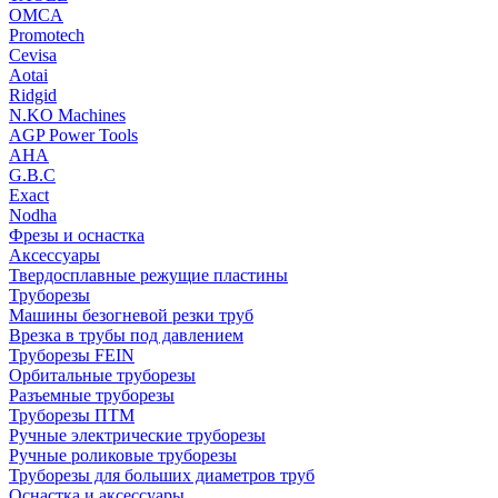
OMCA
Promotech
Cevisa
Aotai
Ridgid
N.KO Machines
AGP Power Tools
AHA
G.B.C
Exact
Nodha
Фрезы и оснастка
Аксессуары
Твердосплавные режущие пластины
Труборезы
Машины безогневой резки труб
Врезка в трубы под давлением
Труборезы FEIN
Орбитальные труборезы
Разъемные труборезы
Труборезы ПТМ
Ручные электрические труборезы
Ручные роликовые труборезы
Труборезы для больших диаметров труб
Оснастка и аксессуары