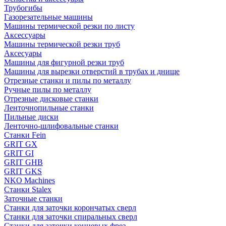
Трубогибы
Газорезательные машины
Машины термической резки по листу
Аксессуары
Машины термической резки труб
Аксесуары
Машины для фигурной резки труб
Машины для вырезки отверстий в трубах и днище
Отрезные станки и пилы по металлу
Ручные пилы по металлу
Отрезные дисковые станки
Ленточнопильные станки
Пильные диски
Ленточно-шлифовальные станки
Станки Fein
GRIT GX
GRIT GI
GRIT GHB
GRIT GKS
NKO Machines
Станки Stalex
Заточные станки
Станки для заточки корончатых сверл
Станки для заточки спиральных сверл
Станки для заточки концевых фрез