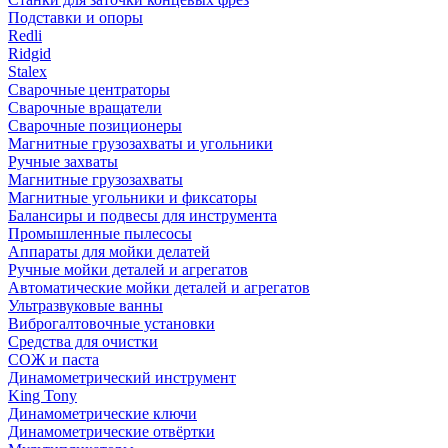
Подставки и опоры
Redli
Ridgid
Stalex
Сварочные центраторы
Сварочные вращатели
Сварочные позиционеры
Магнитные грузозахваты и угольники
Ручные захваты
Магнитные грузозахваты
Магнитные угольники и фиксаторы
Балансиры и подвесы для инструмента
Промышленные пылесосы
Аппараты для мойки делатей
Ручные мойки деталей и агрегатов
Автоматические мойки деталей и агрегатов
Ультразвуковые ванны
Виброгалтовочные установки
Средства для очистки
СОЖ и паста
Динамометрический инструмент
King Tony
Динамометрические ключи
Динамометрические отвёртки