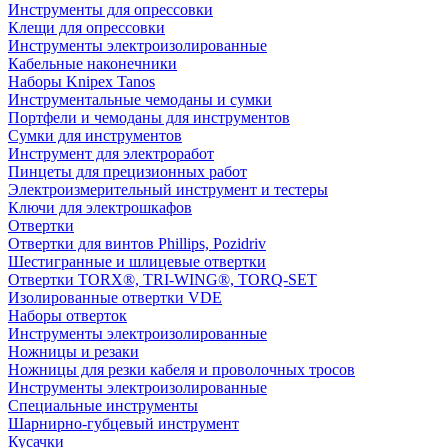
Инструменты для опрессовки
Клещи для опрессовки
Инструменты электроизолированные
Кабельные наконечники
Наборы Knipex Tanos
Инструментальные чемоданы и сумки
Портфели и чемоданы для инструментов
Сумки для инструментов
Инструмент для электроработ
Пинцеты для прецизионных работ
Электроизмерительный инструмент и тестеры
Ключи для электрошкафов
Отвертки
Отвертки для винтов Phillips, Pozidriv
Шестигранные и шлицевые отвертки
Отвертки TORX®, TRI-WING®, TORQ-SET
Изолированные отвертки VDE
Наборы отверток
Инструменты электроизолированные
Ножницы и резаки
Ножницы для резки кабеля и проволочных тросов
Инструменты электроизолированные
Специальные инструменты
Шарнирно-губцевый инструмент
Кусачки