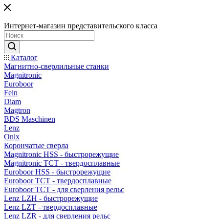
Интернет-магазин представительского класса
Каталог
Магнитно-сверлильные станки
Magnitronic
Euroboor
Fein
Diam
Magtron
BDS Maschinen
Lenz
Onix
Корончатые сверла
Magnitronic HSS - быстрорежущие
Magnitronic TCT - твердосплавные
Euroboor HSS - быстрорежущие
Euroboor TCT - твердосплавные
Euroboor TCT - для сверления рельс
Lenz LZH - быстрорежущие
Lenz LZT - твердосплавные
Lenz LZR - для сверления рельс