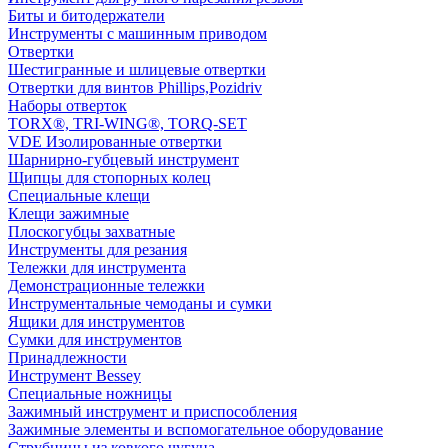
Биты и битодержатели
Инструменты с машинным приводом
Отвертки
Шестигранные и шлицевые отвертки
Отвертки для винтов Phillips,Pozidriv
Наборы отверток
TORX®, TRI-WING®, TORQ-SET
VDE Изолированные отвертки
Шарнирно-губцевый инструмент
Щипцы для стопорных колец
Специальные клещи
Клещи зажимные
Плоскогубцы захватные
Инструменты для резания
Тележки для инструмента
Демонстрационные тележки
Инструментальные чемоданы и сумки
Ящики для инструментов
Сумки для инструментов
Принадлежности
Инструмент Bessey
Специальные ножницы
Зажимный инструмент и приспособления
Зажимные элементы и вспомогательное оборудование
Струбцины из ковкого чугуна