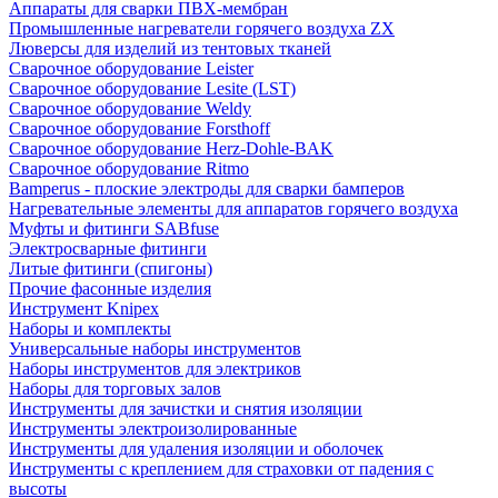
Аппараты для сварки ПВХ-мембран
Промышленные нагреватели горячего воздуха ZX
Люверсы для изделий из тентовых тканей
Сварочное оборудование Leister
Сварочное оборудование Lesite (LST)
Сварочное оборудование Weldy
Сварочное оборудование Forsthoff
Сварочное оборудование Herz-Dohle-BAK
Сварочное оборудование Ritmo
Bamperus - плоские электроды для сварки бамперов
Нагревательные элементы для аппаратов горячего воздуха
Муфты и фитинги SABfuse
Электросварные фитинги
Литые фитинги (спигоны)
Прочие фасонные изделия
Инструмент Knipex
Наборы и комплекты
Универсальные наборы инструментов
Наборы инструментов для электриков
Наборы для торговых залов
Инструменты для зачистки и снятия изоляции
Инструменты электроизолированные
Инструменты для удаления изоляции и оболочек
Инструменты с креплением для страховки от падения с
высоты