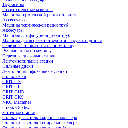
Трубогибы
Газорезательные машины
Машины термической резки по листу
Аксессуары
Машины термической резки труб
Аксесуары
Машины для фигурной резки труб
Машины для вырезки отверстий в трубах и днище
Отрезные станки и пилы по металлу
Ручные пилы по металлу
Отрезные дисковые станки
Ленточнопильные станки
Пильные диски
Ленточно-шлифовальные станки
Станки Fein
GRIT GX
GRIT GI
GRIT GHB
GRIT GKS
NKO Machines
Станки Stalex
Заточные станки
Станки для заточки корончатых сверл
Станки для заточки спиральных сверл
Станки для заточки концевых фрез