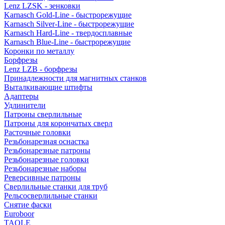
Lenz LZSK - зенковки
Karnasch Gold-Line - быстрорежущие
Karnasch Silver-Line - быстрорежущие
Karnasch Hard-Line - твердосплавные
Karnasch Blue-Line - быстрорежущие
Коронки по металлу
Борфрезы
Lenz LZB - борфрезы
Принадлежности для магнитных станков
Выталкивающие штифты
Адаптеры
Удлинители
Патроны сверлильные
Патроны для корончатых сверл
Расточные головки
Резьбонарезная оснастка
Резьбонарезные патроны
Резьбонарезные головки
Резьбонарезные наборы
Реверсивные патроны
Сверлильные станки для труб
Рельсосверлильные станки
Снятие фаски
Euroboor
TAOLE