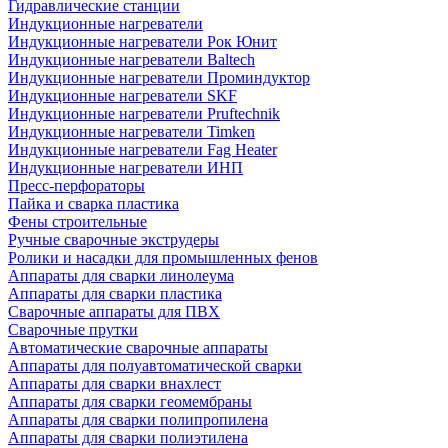
Гидравлические станции
Индукционные нагреватели
Индукционные нагреватели Рок Юнит
Индукционные нагреватели Baltech
Индукционные нагреватели Проминдуктор
Индукционные нагреватели SKF
Индукционные нагреватели Pruftechnik
Индукционные нагреватели Timken
Индукционные нагреватели Fag Heater
Индукционные нагреватели ИНП
Пресс-перфораторы
Пайка и сварка пластика
Фены строительные
Ручные сварочные экструдеры
Ролики и насадки для промышленных фенов
Аппараты для сварки линолеума
Аппараты для сварки пластика
Сварочные аппараты для ПВХ
Сварочные прутки
Автоматические сварочные аппараты
Аппараты для полуавтоматической сварки
Аппараты для сварки внахлест
Аппараты для сварки геомембраны
Аппараты для сварки полипропилена
Аппараты для сварки полиэтилена