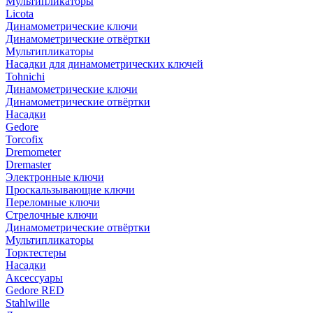
Мультипликаторы
Licota
Динамометрические ключи
Динамометрические отвёртки
Мультипликаторы
Насадки для динамометрических ключей
Tohnichi
Динамометрические ключи
Динамометрические отвёртки
Насадки
Gedore
Torcofix
Dremometer
Dremaster
Электронные ключи
Проскальзывающие ключи
Переломные ключи
Стрелочные ключи
Динамометрические отвёртки
Мультипликаторы
Торктестеры
Насадки
Аксессуары
Gedore RED
Stahlwille