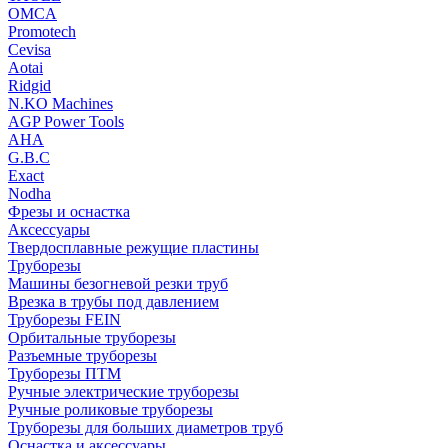
OMCA
Promotech
Cevisa
Aotai
Ridgid
N.KO Machines
AGP Power Tools
AHA
G.B.C
Exact
Nodha
Фрезы и оснастка
Аксессуары
Твердосплавные режущие пластины
Труборезы
Машины безогневой резки труб
Врезка в трубы под давлением
Труборезы FEIN
Орбитальные труборезы
Разъемные труборезы
Труборезы ПТМ
Ручные электрические труборезы
Ручные роликовые труборезы
Труборезы для больших диаметров труб
Оснастка и аксессуары