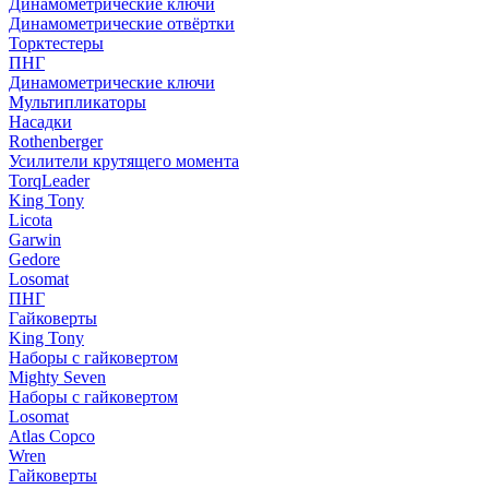
Динамометрические ключи
Динамометрические отвёртки
Торктестеры
ПНГ
Динамометрические ключи
Мультипликаторы
Насадки
Rothenberger
Усилители крутящего момента
TorqLeader
King Tony
Licota
Garwin
Gedore
Losomat
ПНГ
Гайковерты
King Tony
Наборы с гайковертом
Mighty Seven
Наборы с гайковертом
Losomat
Atlas Copco
Wren
Гайковерты