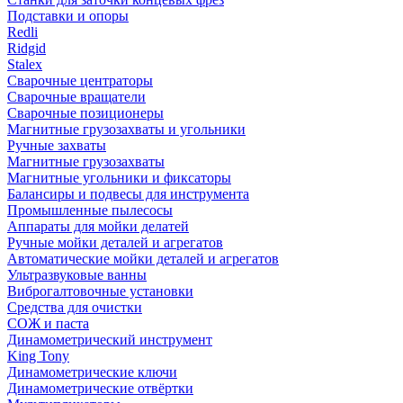
Подставки и опоры
Redli
Ridgid
Stalex
Сварочные центраторы
Сварочные вращатели
Сварочные позиционеры
Магнитные грузозахваты и угольники
Ручные захваты
Магнитные грузозахваты
Магнитные угольники и фиксаторы
Балансиры и подвесы для инструмента
Промышленные пылесосы
Аппараты для мойки делатей
Ручные мойки деталей и агрегатов
Автоматические мойки деталей и агрегатов
Ультразвуковые ванны
Виброгалтовочные установки
Средства для очистки
СОЖ и паста
Динамометрический инструмент
King Tony
Динамометрические ключи
Динамометрические отвёртки