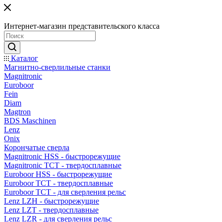
Интернет-магазин представительского класса
Каталог
Магнитно-сверлильные станки
Magnitronic
Euroboor
Fein
Diam
Magtron
BDS Maschinen
Lenz
Onix
Корончатые сверла
Magnitronic HSS - быстрорежущие
Magnitronic TCT - твердосплавные
Euroboor HSS - быстрорежущие
Euroboor TCT - твердосплавные
Euroboor TCT - для сверления рельс
Lenz LZH - быстрорежущие
Lenz LZT - твердосплавные
Lenz LZR - для сверления рельс